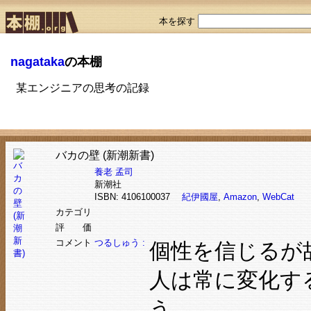
本を探す
nagataka
の本棚
某エンジニアの思考の記録
バカの壁 (新潮新書)
養老 孟司
新潮社
ISBN: 4106100037
紀伊國屋
,
Amazon
,
WebCat
カテゴリ
評 価
コメント
つるしゅう :
個性を信じるが
人は常に変化す
う。