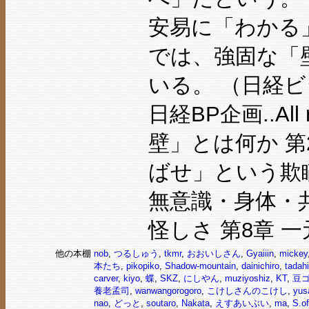
安易に「わかる
では、強固な「
いる。 （日経ビジネス
日経BP企画..All 
壁」とは何か 第
ばせ」という欺瞞
無意識・身体・共
怪しさ 第8章 
他の本棚
nob
,
つるしゅう
,
tkmr
,
おおいしさん
,
Gyaiiin
,
mickey
本たち
,
pikopiko
,
Shadow-mountain
,
dainichiro
,
tadahi
carver
,
kiyo
,
蝶
,
SKZ
,
にしやん
,
muziyoshiz
,
KT
,
豆
養老孟司
,
wanwangorogoro
,
こけしさんのこけし
,
yus
nao
,
どっと
,
soutaro
,
Nakata
,
えすあいぶい
,
ma
,
S.of