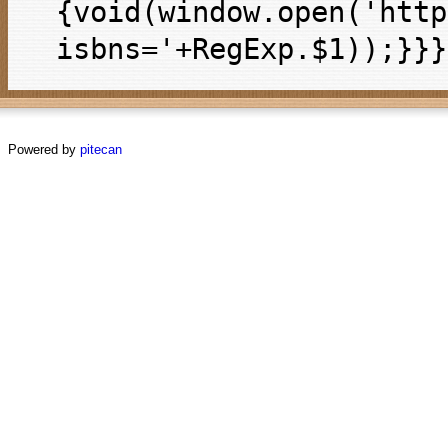
{void(window.open('http
isbns='+RegExp.$1));}}}
Powered by
pitecan