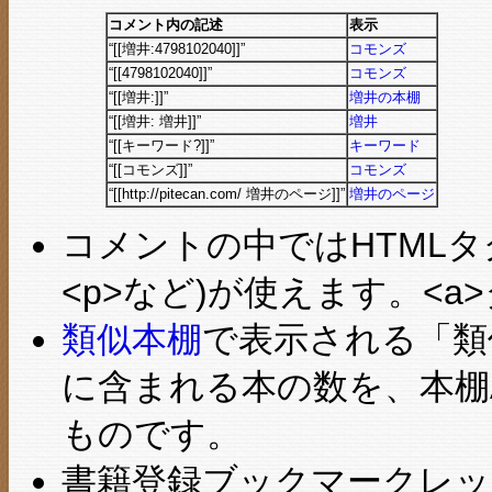
コメント内の記述
表示
“[[増井:4798102040]]”
コモンズ
“[[4798102040]]”
コモンズ
“[[増井:]]”
増井の本棚
“[[増井: 増井]]”
増井
“[[キーワード?]]”
キーワード
“[[コモンズ]]”
コモンズ
“[[http://pitecan.com/ 増井のページ]]”
増井のページ
コメントの中ではHTMLタグのサブ
<p>など)が使えます。<
類似本棚
で表示される「類
に含まれる本の数を、本棚
ものです。
書籍登録ブックマークレッ