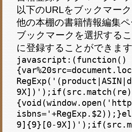
以下のURLをブックマーク
他の本棚の書籍情報編集ペー
ブックマークを選択するこ
に登録することができま
javascript:(function()
{var%20src=document.loc
RegExp('(product|ASIN|d
9X])');if(src.match(re)
{void(window.open('http
isbns='+RegExp.$2));}el
9]{9}[0-9X])');if(src.m