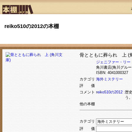
reiko510の2012の本棚
骨とともに葬られ 上 (
ジェニファー・リー
角川書店(角川グルー
ISBN: 404100032
カテゴリ
海外ミステリー
評 価
コメント
reiko510の2012 :
歴
う
他の本棚
カテゴリ
評 価