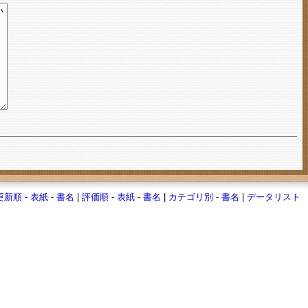
更新順
-
表紙
-
書名
|
評価順
-
表紙
-
書名
|
カテゴリ別
-
書名
|
データリスト