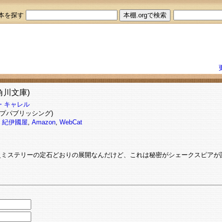
本を探す
角川文庫)
・キャレル
プパブリッシング)
7
紀伊國屋
,
Amazon
,
WebCat
史ミステリーの定石どおりの展開なんだけど、これは秘密がシェークスピアが
。