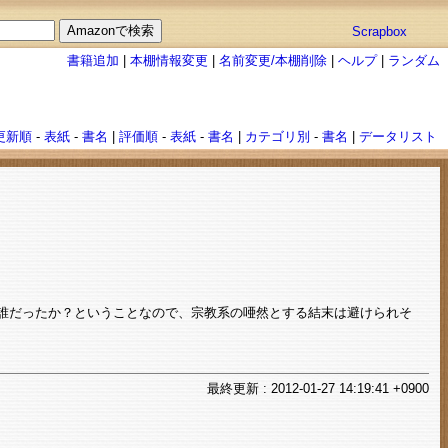
Scrapbox
書籍追加
|
本棚情報変更
|
名前変更/本棚削除
|
ヘルプ
|
ランダム
更新順
-
表紙
-
書名
|
評価順
-
表紙
-
書名
|
カテゴリ別
-
書名
|
データリスト
誰だったか？ということなので、宗教系の唖然とする結末は避けられそ
最終
更新
: 2012-01-27 14:19:41 +0900