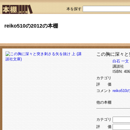
本を探す
reiko510の2012の本棚
この胸に深々と突
白石 一文
講談社
ISBN: 4
カテゴリ
評 価
コメント
reiko510の
他の本棚
カテゴリ
評 価