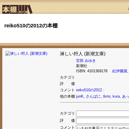
reiko510の2012の本棚
淋しい狩人 (新潮文庫)
宮部 みゆき
新潮社
ISBN: 4101369178
紀伊國屋
カテゴリ
評 価
コメント
reiko510の2012 :
他の本棚
junK
,
さんばに
,
tkmr
,
kura
,
あ
カテゴリ
評 価
コメント