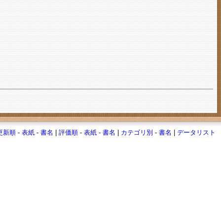
更新順
-
表紙
-
書名
|
評価順
-
表紙
-
書名
|
カテゴリ別
-
書名
|
データリスト