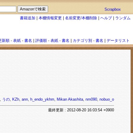
Scrapbox
書籍追加
|
本棚情報変更
|
名前変更/本棚削除
|
ヘルプ
|
ランダム
更新順
-
表紙
-
書名
|
評価順
-
表紙
-
書名
|
カテゴリ別
-
書名
|
データリスト
,
うの
,
KZh
,
ann
,
h_endo_ykhm
,
Mikan Akashita
,
nm090
,
nobuo_o
最終
更新
: 2012-08-20 16:03:54 +0900