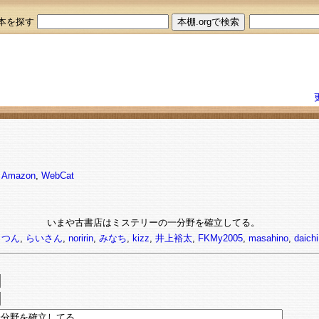
本を探す
,
Amazon
,
WebCat
いまや古書店はミステリーの一分野を確立してる。
っつん
,
らいさん
,
noririn
,
みなち
,
kizz
,
井上裕太
,
FKMy2005
,
masahino
,
daichi