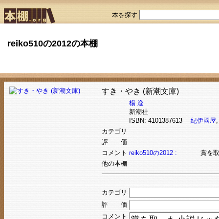
本を探す
reiko510の2012の本棚
すき・やき (新潮文庫)
楊 逸
新潮社
ISBN: 4101387613
紀伊國屋
カテゴリ
評 価
コメント
reiko510の2012 :
賞を
他の本棚
カテゴリ
評 価
コメント