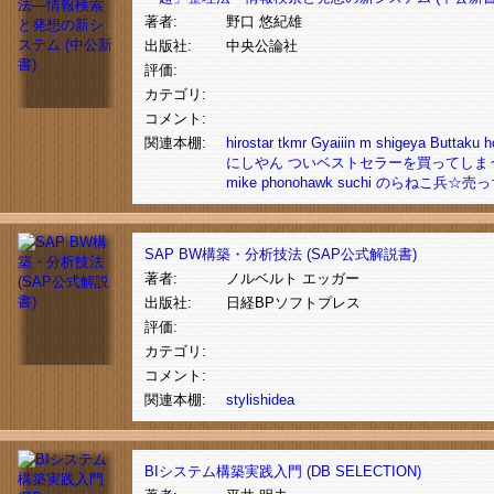
著者:
野口 悠紀雄
出版社:
中央公論社
評価:
カテゴリ:
コメント:
関連本棚:
hirostar
tkmr
Gyaiiin
m
shigeya
Buttaku
h
にしやん
ついベストセラーを買ってしま
mike
phonohawk
suchi
のらねこ兵☆売っ
SAP BW構築・分析技法 (SAP公式解説書)
著者:
ノルベルト エッガー
出版社:
日経BPソフトプレス
評価:
カテゴリ:
コメント:
関連本棚:
stylishidea
BIシステム構築実践入門 (DB SELECTION)