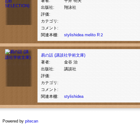
著者:
平井 明夫
出版社:
翔泳社
評価:
カテゴリ:
コメント:
関連本棚:
stylishidea
melito
R２
易の話 (講談社学術文庫)
著者:
金谷 治
出版社:
講談社
評価:
カテゴリ:
コメント:
関連本棚:
stylishidea
Powered by
pitecan