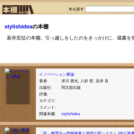
本を探す
stylishidea
の本棚
新井宏征の本棚。引っ越しをしたのをきっかけに、蔵書を
イノベーション要論
著者:
岸川 善光, 八杉 哲, 谷井 良
出版社:
同文舘出版
評価:
カテゴリ:
コメント:
関連本棚:
stylishidea
「超」整理法―情報検索と発想の新システム (中公新書