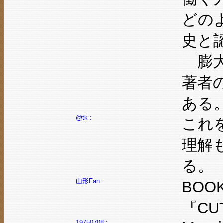
どの
史と
膨大
著者
ある
@tk :
これ
理解
る。
山形Fan :
BOO
『CUT
19750708 :