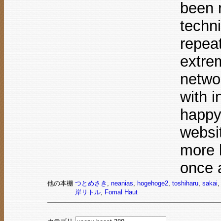
been 
techni
repeat
extrem
netwo
with i
happy
websi
more b
once a
他の本棚
つとめさき
,
neanias
,
hogehoge2
,
toshiharu
,
sakai
,
岸リトル
,
Fomal Haut