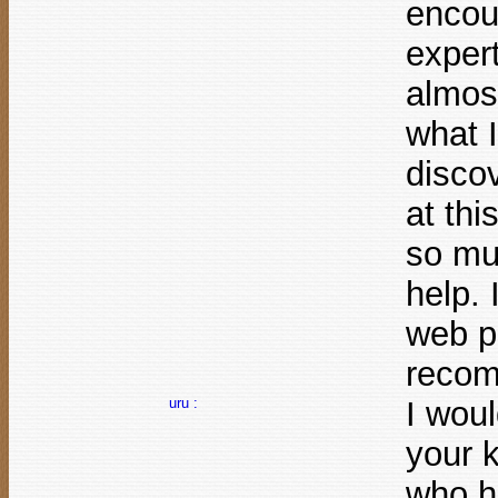
encou
expert
almost
what I
discov
at thi
so muc
help. 
web p
recom
uru :
I woul
your 
who h