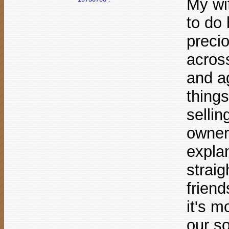
My wi
to do 
preci
across
and ag
thing
sellin
owner 
expla
straig
friend
it's m
our so