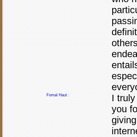
partic
passi
defin
others
endea
entail
espec
every
Fomal Haut :
I trul
you fo
giving
intern