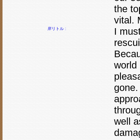
the to
vital.
I must
岸リトル :
rescu
Becau
world
pleasa
gone. 
appro
throug
well 
damag