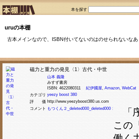
本を探す
uruの本棚
古本メインなので、ISBN付いてないのはのせられないなあ
磁力と重力の発見〈1〉古代・中世
山本 義隆
みすず書房
ISBN: 4622080311
紀伊國屋
,
Amazon
,
WebCat
yeezy boost 380
カテゴリ
http://www.yeezyboost380.us.com
評 価
コメント
もつくん２_deleted000_deleted000 :
「序
この
働く