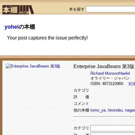
本を探す
yohei
の本棚
Your post captures the issue perfectly!
Enterprise JavaBeans 第3版
Richard MonsonHaefel
オライリー・ジャパン
ISBN: 487311098X
紀
カテゴリ
評 価
コメント
他の本棚
tomo_ya
,
hironobu
,
naga
カテゴリ