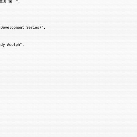
生田 栄一",

Development Series)",

dy Adolph",
