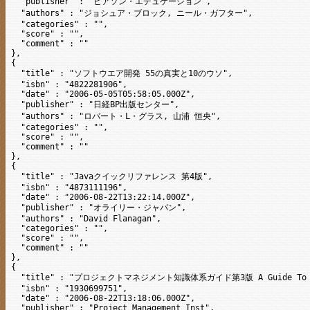
  "publisher" : "ピアソン・エデュケーション",

  "authors" : "ジョシュア・ブロック, ニール・ガフター",

  "categories" : "",

  "score" : "",

  "comment" : ""

},

{

  "title" : "ソフトウエア開発 55の真実と10のウソ",

  "isbn" : "4822281906",

  "date" : "2006-05-05T05:58:05.000Z",

  "publisher" : "日経BP出版センター",

  "authors" : "ロバート・L・グラス, 山浦 恒央",

  "categories" : "",

  "score" : "",

  "comment" : ""

},

{

  "title" : "Javaクイックリファレンス 第4版",

  "isbn" : "4873111196",

  "date" : "2006-08-22T13:22:14.000Z",

  "publisher" : "オライリー・ジャパン",

  "authors" : "David Flanagan",

  "categories" : "",

  "score" : "",

  "comment" : ""

},

{

  "title" : "プロジェクトマネジメント知識体系ガイド第3版 A Guide To The Pr
  "isbn" : "1930699751",

  "date" : "2006-08-22T13:18:06.000Z",

  "publisher" : "Project Management Inst",
