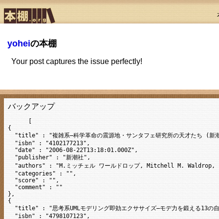
yohei
の本棚
Your post captures the issue perfectly!
バックアップ
      [

{

  "title" : "複雑系―科学革命の震源地・サンタフェ研究所の天才たち (新潮文
  "isbn" : "4102177213",

  "date" : "2006-08-22T13:18:01.000Z",

  "publisher" : "新潮社",

  "authors" : "M.ミッチェル ワールドロップ, Mitchell M. Waldrop
  "categories" : "",

  "score" : "",

  "comment" : ""

},

{

  "title" : "思考系UMLモデリング即効エクササイズ―モデ力を鍛える13の
  "isbn" : "4798107123",
