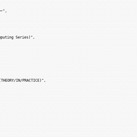
",

puting Series)",

RY/IN/PRACTICE)",
