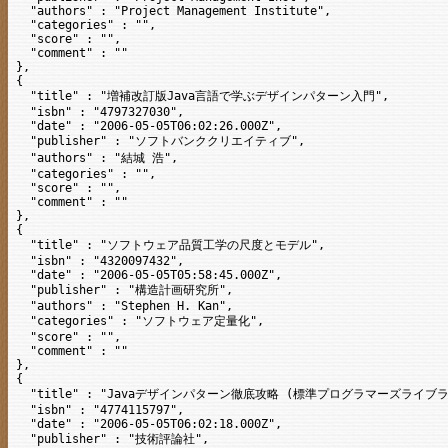
  "authors" : "Project Management Institute",

  "categories" : "",

  "score" : "",

  "comment" : ""

},

{

  "title" : "増補改訂版Java言語で学ぶデザインパターン入門",

  "isbn" : "4797327030",

  "date" : "2006-05-05T06:02:26.000Z",

  "publisher" : "ソフトバンククリエイティブ",

  "authors" : "結城 浩",

  "categories" : "",

  "score" : "",

  "comment" : ""

},

{

  "title" : "ソフトウェア品質工学の尺度とモデル",

  "isbn" : "4320097432",

  "date" : "2006-05-05T05:58:45.000Z",

  "publisher" : "構造計画研究所",

  "authors" : "Stephen H. Kan",

  "categories" : "ソフトウェア定量化",

  "score" : "",

  "comment" : ""

},

{

  "title" : "Javaデザインパターン徹底攻略 (標準プログラマーズライブラリ
  "isbn" : "4774115797",

  "date" : "2006-05-05T06:02:18.000Z",

  "publisher" : "技術評論社",
