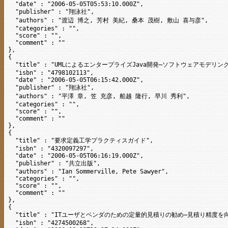
  "date" : "2006-05-05T05:53:10.000Z",

  "publisher" : "翔泳社",

  "authors" : "渡辺 博之, 芳村 美紀, 桑本 茂樹, 敷山 喜与彦",

  "categories" : "",

  "score" : "",

  "comment" : ""

},

{

  "title" : "UMLによるエンタープライズJava開発―ソフトウェアモデリングによる
  "isbn" : "4798102113",

  "date" : "2006-05-05T06:15:42.000Z",

  "publisher" : "翔泳社",

  "authors" : "平澤 章, 笠 充彦, 船越 隆行, 早川 秀利",

  "categories" : "",

  "score" : "",

  "comment" : ""

},

{

  "title" : "要求定義工学プラクティスガイド",

  "isbn" : "4320097297",

  "date" : "2006-05-05T06:16:19.000Z",

  "publisher" : "共立出版",

  "authors" : "Ian Sommerville, Pete Sawyer",

  "categories" : "",

  "score" : "",

  "comment" : ""

},

{

  "title" : "ITユーザとベンダのための定量的見積りの勧め―見積り精度を向上す
  "isbn" : "4274500268",
