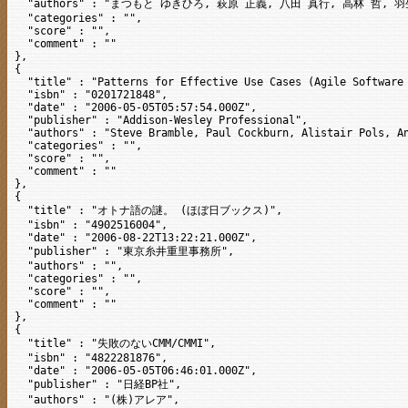
  "authors" : "まつもと ゆきひろ, 萩原 正義, 八田 真行, 高林 哲, 羽
  "categories" : "",

  "score" : "",

  "comment" : ""

},

{

  "title" : "Patterns for Effective Use Cases (Agile Software 
  "isbn" : "0201721848",

  "date" : "2006-05-05T05:57:54.000Z",

  "publisher" : "Addison-Wesley Professional",

  "authors" : "Steve Bramble, Paul Cockburn, Alistair Pols, An
  "categories" : "",

  "score" : "",

  "comment" : ""

},

{

  "title" : "オトナ語の謎。 (ほぼ日ブックス)",

  "isbn" : "4902516004",

  "date" : "2006-08-22T13:22:21.000Z",

  "publisher" : "東京糸井重里事務所",

  "authors" : "",

  "categories" : "",

  "score" : "",

  "comment" : ""

},

{

  "title" : "失敗のないCMM/CMMI",

  "isbn" : "4822281876",

  "date" : "2006-05-05T06:46:01.000Z",

  "publisher" : "日経BP社",

  "authors" : "(株)アレア",
