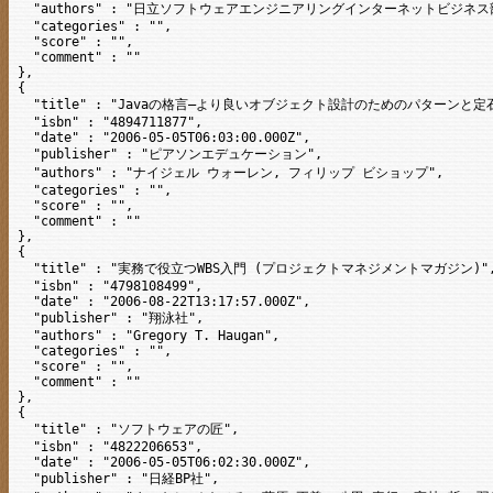
  "authors" : "日立ソフトウェアエンジニアリングインターネットビジネス部
  "categories" : "",

  "score" : "",

  "comment" : ""

},

{

  "title" : "Javaの格言―より良いオブジェクト設計のためのパターンと定石
  "isbn" : "4894711877",

  "date" : "2006-05-05T06:03:00.000Z",

  "publisher" : "ピアソンエデュケーション",

  "authors" : "ナイジェル ウォーレン, フィリップ ビショップ",

  "categories" : "",

  "score" : "",

  "comment" : ""

},

{

  "title" : "実務で役立つWBS入門 (プロジェクトマネジメントマガジン)",
  "isbn" : "4798108499",

  "date" : "2006-08-22T13:17:57.000Z",

  "publisher" : "翔泳社",

  "authors" : "Gregory T. Haugan",

  "categories" : "",

  "score" : "",

  "comment" : ""

},

{

  "title" : "ソフトウェアの匠",

  "isbn" : "4822206653",

  "date" : "2006-05-05T06:02:30.000Z",

  "publisher" : "日経BP社",
