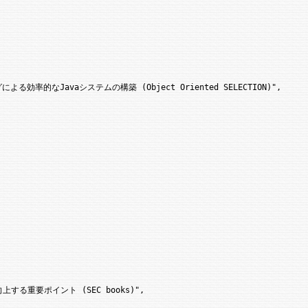
効率的なJavaシステムの構築 (Object Oriented SELECTION)",

る重要ポイント (SEC books)",
