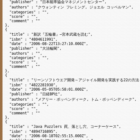
  "publisher" : "日本能率協会マネジメントセンター",

  "authors" : "クウォンティン フレミング, ジョエル コッペルマン",

  "categories" : "",

  "score" : "",

  "comment" : ""

},

{

  "title" : "新訳『五輪書』―宮本武蔵を読む",

  "isbn" : "4804611991",

  "date" : "2006-08-22T13:27:10.000Z",

  "publisher" : "大法輪閣",

  "authors" : "",

  "categories" : "",

  "score" : "",

  "comment" : ""

},

{

  "title" : "リーンソフトウエア開発～アジャイル開発を実践する22の方法～
  "isbn" : "4822281930",

  "date" : "2006-05-05T05:58:01.000Z",

  "publisher" : "日経BP社",

  "authors" : "メアリー・ポッペンディーク, トム・ポッペンディーク",

  "categories" : "",

  "score" : "",

  "comment" : ""

},

{

  "title" : "Java Puzzlers 罠、落とし穴、コーナーケース",

  "isbn" : "4894716895",

  "date" : "2006-08-18T02:55:15.000Z",
