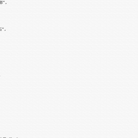
",

",


