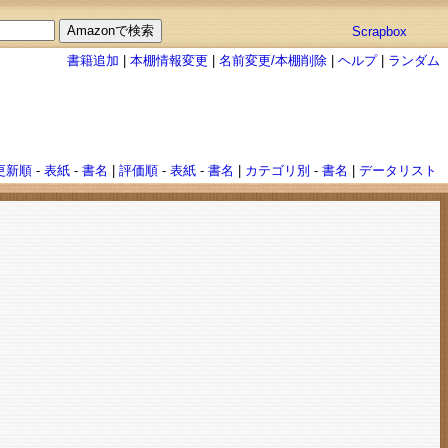
Scrapbox
書籍追加
|
本棚情報変更
|
名前変更/本棚削除
|
ヘルプ
|
ランダム
更新順
-
表紙
-
書名
|
評価順
-
表紙
-
書名
|
カテゴリ別
-
書名
|
データリスト