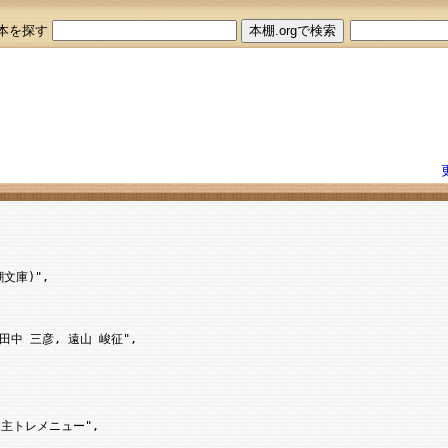
本を探す
庫)",

, 田中 三彦, 遠山 峻征",

自主トレメニュー",
