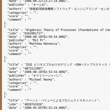
  "date" : "2006-08-22T13:27:14.000Z",

  "publisher" : "オーム社",

  "authors" : "情報処理推進機構ソフトウェア・エンジニアリング・センター
  "categories" : "",

  "score" : "",

  "comment" : ""

},

{

  "title" : "Algebraic Theory of Processes (Foundations of Com
  "isbn" : "0262081717",

  "date" : "2006-08-18T02:59:54.000Z",

  "publisher" : "Mit Pr",

  "authors" : "Matthew Hennessy",

  "categories" : "",

  "score" : "",

  "comment" : ""

},

{

  "title" : "詳説 ビジネスプロセスモデリング ―SOAベストプラクティス (THEO
  "isbn" : "4873112907",

  "date" : "2006-08-18T02:53:53.000Z",

  "publisher" : "オライリージャパン",

  "authors" : "Michael Havey",

  "categories" : "",

  "score" : "",

  "comment" : ""

},

{

  "title" : "アーンド・バリューによるプロジェクトマネジメント",

  "isbn" : "4820741926",

  "date" : "2006-05-05T05:52:24.000Z",
