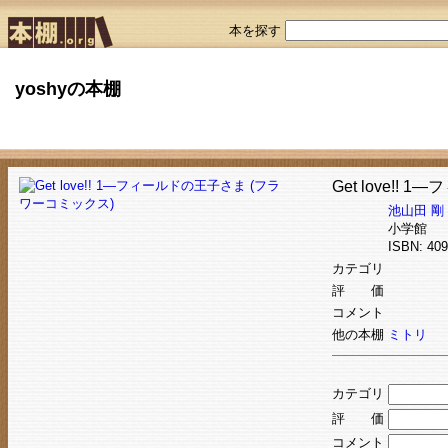
本を探す
yoshyの本棚
Get love!
池山田 剛
小学館
ISBN: 4
カテゴリ
評 価
コメント
他の本棚
ミトリ
カテゴリ
評 価
コメント