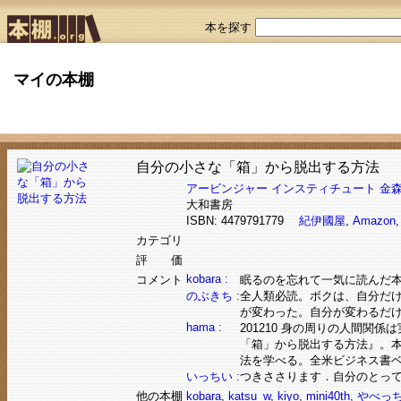
本を探す
マイの本棚
自分の小さな「箱」から脱出する方法
アービンジャー インスティチュート
金森
大和書房
ISBN: 4479791779
紀伊國屋
,
Amazon
カテゴリ
評 価
kobara :
コメント
眠るのを忘れて一気に読んだ
のぶきち :
全人類必読。ボクは、自分だ
が変わった。自分が変わるだ
hama :
201210 身の周りの人間関
「箱」から脱出する方法』。本
法を学べる。全米ビジネス書
いっちい :
つきささります．自分のとっ
他の本棚
kobara
,
katsu_w
,
kiyo
,
mini40th
,
やべっ