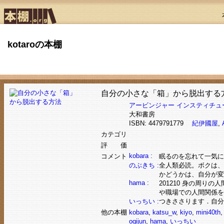
kotaroの本棚
自分の小さな「箱」から脱出する
アービンジャー インスティチュ
大和書房
ISBN: 4479791779
紀伊國屋
,
カテゴリ
評 価
kobara :
コメント
眠るのを忘れて一気に
のぶきち :
全人類必読。ボクは、
かどうかは、自分が変
hama :
201210 身の周
や職場での人間関係を
いっちい :
つきささります．自分
他の本棚
kobara
,
katsu_w
,
kiyo
,
mini40th
ogijun
,
hama
,
いっちい