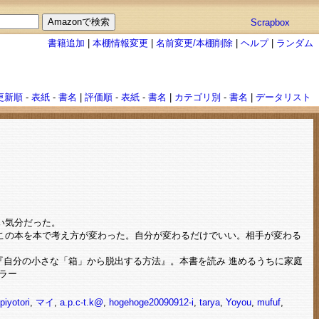
Scrapbox
書籍追加
|
本棚情報変更
|
名前変更/本棚削除
|
ヘルプ
|
ランダム
更新順
-
表紙
-
書名
|
評価順
-
表紙
-
書名
|
カテゴリ別
-
書名
|
データリスト
い気分だった。
この本を本で考え方が変わった。自分が変わるだけでいい。相手が変わる
る『自分の小さな「箱」から脱出する方法』。本書を読み 進めるうちに家庭
ラー
piyotori
,
マイ
,
a.p.c-t.k@
,
hogehoge20090912-i
,
tarya
,
Yoyou
,
mufuf
,