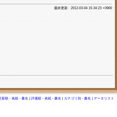
最終
更新
: 2012-03-04 15:34:23 +0900
更新順
-
表紙
-
書名
|
評価順
-
表紙
-
書名
|
カテゴリ別
-
書名
|
データリスト