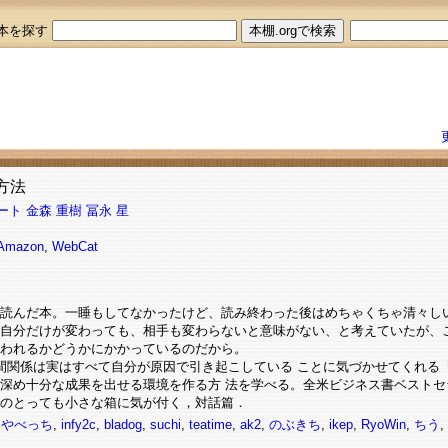
本を探す
方法
ート
金森 重樹
冨永 星
Amazon
,
WebCat
読んだ本。一睡もしてなかったけど、読み終わった後はめちゃくちゃ清々し
自分だけが変わっても、相手も変わらないと意味がない、と考えていたが、
われるかどうかにかかっているのだから。
りの人間関係は実はすべて自分が原因で引き起こしている ことに気づかせてくれ
深め十分な成果を出せる環境を作る方 法を学べる。全米ビジネス書ベストセ
のとっても小さな箱に気が付く，対話篇．
,
やべっち
,
infy2c
,
bladog
,
suchi
,
teatime
,
ak2
,
のぶきち
,
ikep
,
RyoWin
,
ちう
,