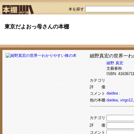
本を探す
東京だよおっ母さんの本棚
細野真宏の世界一わ
細野 真宏
文藝春秋
ISBN: 41636
カテゴリ
評 価
daidea :
コメント
他の本棚
daidea
,
virgo12
カテゴリ
評 価
コメント