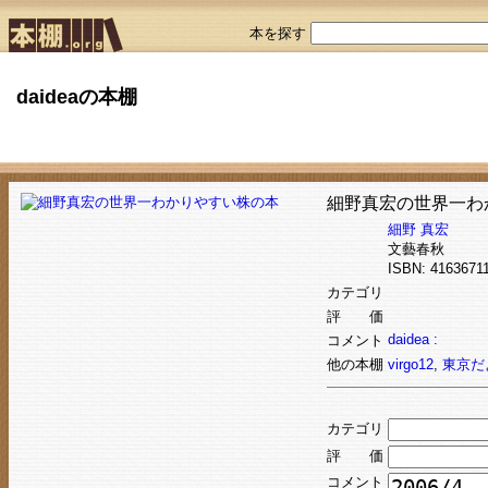
本を探す
daideaの本棚
細野真宏の世界一わ
細野 真宏
文藝春秋
ISBN: 41636
カテゴリ
評 価
daidea :
コメント
他の本棚
virgo12
,
東京だ
カテゴリ
評 価
コメント