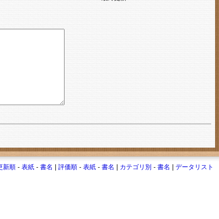
更新順
-
表紙
-
書名
|
評価順
-
表紙
-
書名
|
カテゴリ別
-
書名
|
データリスト