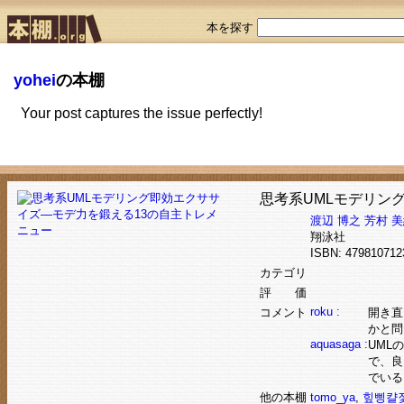
本を探す
yohei
の本棚
Your post captures the issue perfectly!
思考系UMLモデリン
渡辺 博之
芳村 
翔泳社
ISBN: 4798107
カテゴリ
評 価
roku :
コメント
開き直
かと問
aquasaga :
UML
で、良
でいる
他の本棚
tomo_ya
,
힢삥캴