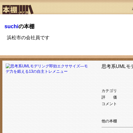
suchi
の本棚
浜松市の会社員です
思考系UML
カテゴリ
評 価
コメント
他の本棚