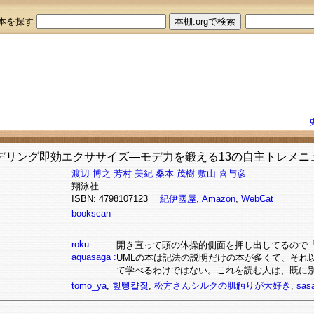
本を探す
モデリング即効エクササイズ―モデ力を鍛える13の自主トレメニ
渡辺 博之
芳村 美紀
桑本 茂樹
敷山 喜与彦
翔泳社
ISBN: 4798107123
紀伊國屋
,
Amazon
,
WebCat
bookscan
roku :
開き直って頭の体操的側面を押し出してるので
aquasaga :
UMLの本は記法の説明だけの本が多くて、それ
て学べるわけではない。これを読む人は、既に別
tomo_ya
,
힢삥캴짗
,
松方さんシルクの肌触りが大好き
,
sas