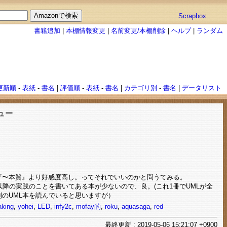
Scrapbox
書籍追加
|
本棚情報変更
|
名前変更/本棚削除
|
ヘルプ
|
ランダム
更新順
-
表紙
-
書名
|
評価順
-
表紙
-
書名
|
カテゴリ別
-
書名
|
データリスト
ュー
『〜本質』より好感度高し。ってそれでいいのかと問うてみる。
以降の実践のことを書いてある本が少ないので、良。(これ1冊でUMLが全
のUML本を読んでいると思いますが）
aking
,
yohei
,
LED
,
infy2c
,
mofay的
,
roku
,
aquasaga
,
red
最終
更新
: 2019-05-06 15:21:07 +0900