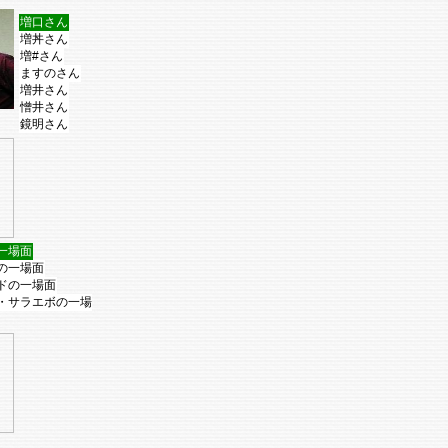
増口さん
増丼さん
増#さん
ますのさん
増井さん
憎井さん
鏡明さん
一場面
の一場面
ドの一場面
・サラエボの一場