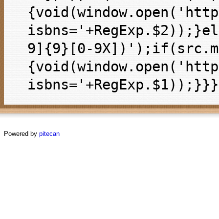
{void(window.open('http
isbns='+RegExp.$2));}el
9]{9}[0-9X])');if(src.m
{void(window.open('http
isbns='+RegExp.$1));}}}
Powered by
pitecan