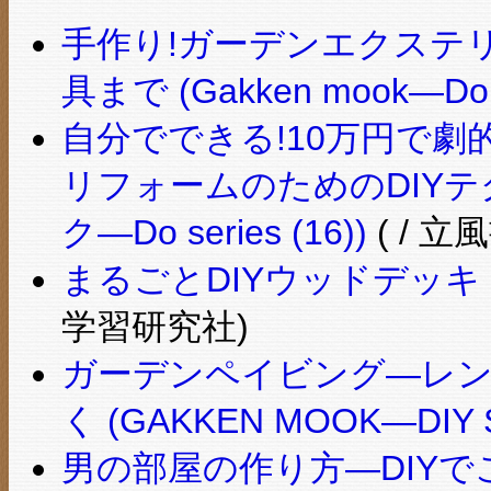
手作り!ガーデンエクステ
具まで (Gakken mook―Do s
自分でできる!10万円で
リフォームのためのDIYテ
ク―Do series (16))
( / 立
まるごとDIYウッドデッキ (GA
学習研究社)
ガーデンペイビング―レン
く (GAKKEN MOOK―DIY 
男の部屋の作り方―DIYで