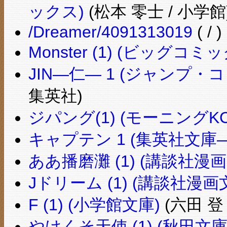
ックス)
(松本 零士 / 小学館
/Dreamer/4091313019
( / )
Monster (1) (ビッグコミ
JIN―仁― 1 (ジャンプ
集英社)
ジパング(1) (モーニングKC (
キャプテン 1 (集英社文庫
ああ播磨灘 (1) (講談社漫画
Jドリーム (1) (講談社漫画
F (1) (小学館文庫)
(六田 登 
やけくそ天使 (1) (秋田文庫