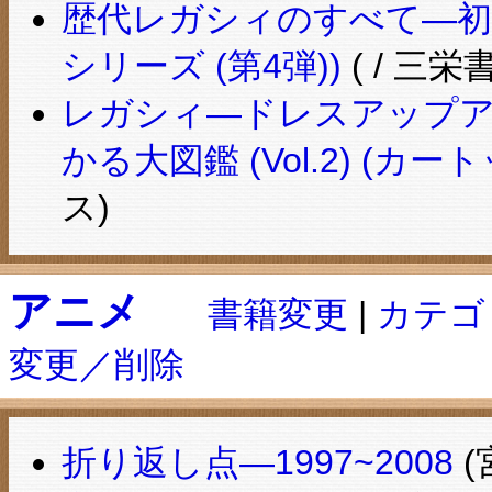
歴代レガシィのすべて―初
シリーズ (第4弾))
( / 三栄
レガシィ―ドレスアップ
かる大図鑑 (Vol.2) (カート
ス)
アニメ
書籍変更
|
カテゴ
変更／削除
折り返し点―1997~2008
(