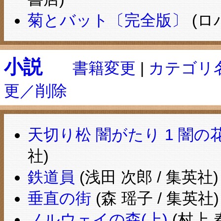
菊とバット〔完全版〕
(ロ
小説
書籍変更
|
カテゴリ
更／削除
天切り松 闇がたり 1 闇の花
社)
鉄道員
(浅田 次郎 / 集英社)
垂直の街
(森 瑶子 / 集英社)
ノルウェイの森(上)
(村上 