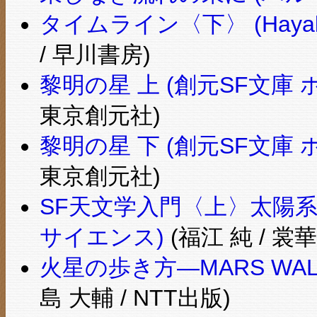
タイムライン〈下〉 (Hayakaw
/ 早川書房)
黎明の星 上 (創元SF文庫 ホ 
東京創元社)
黎明の星 下 (創元SF文庫 ホ 
東京創元社)
SF天文学入門〈上〉太陽系
サイエンス)
(福江 純 / 裳華
火星の歩き方―MARS WALK
島 大輔 / NTT出版)