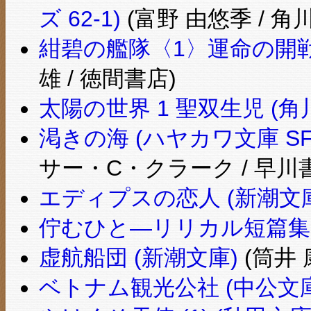
ズ 62-1)
(富野 由悠季 / 角
紺碧の艦隊〈1〉運命の開戦
雄 / 徳間書店)
太陽の世界 1 聖双生児 (角
渇きの海 (ハヤカワ文庫 S
サー・C・クラーク / 早川
エディプスの恋人 (新潮文
佇むひと―リリカル短篇集 
虚航船団 (新潮文庫)
(筒井 
ベトナム観光公社 (中公文庫