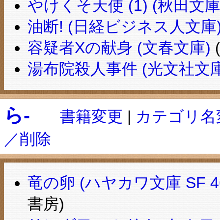
やけくそ天使 (1) (秋田文庫
油断! (日経ビジネス人文庫
容疑者Xの献身 (文春文庫)
湯布院殺人事件 (光文社文庫
ら-
書籍変更
|
カテゴリ名
／削除
竜の卵 (ハヤカワ文庫 SF 46
書房)