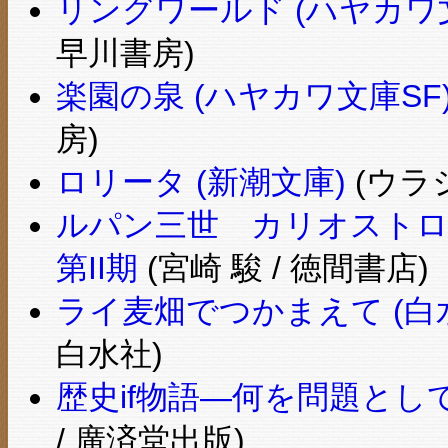
リングワールド (ハヤカワ文庫 
早川書房)
楽園の泉 (ハヤカワ文庫SF
房)
ロリータ (新潮文庫)
(ウラ
ルパン三世 カリオストロ
第II期
(宮崎 駿 / 徳間書店)
ライ麦畑でつかまえて (白
白水社)
歴史if物語―何を問題として読むか
/ 廣済堂出版)