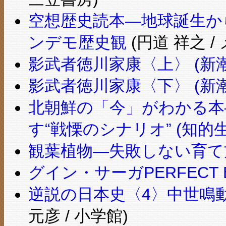
空想歴史読本―地球誕生か
ンデモ歴史観
(円道 祥之 
影武者徳川家康〈上〉 (新
影武者徳川家康〈下〉 (新
北朝鮮の「今」がわかる本
す“戦慄のシナリオ” (知的
観葉植物―失敗しない育て
グイン・サーガPERFECT B
逆説の日本史〈4〉中世鳴
元彦 / 小学館)