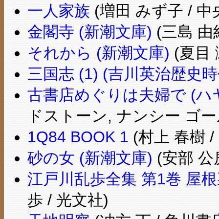
一人家族
(増田 みず子 / 
金閣寺 (新潮文庫)
(三島 由
それから (新潮文庫)
(夏目 
三国志 (1) (吉川英治歴史時
古書店めぐりは夫婦で (ハ
ドストーン, ナンシー ゴー
1Q84 BOOK 1
(村上 春樹 /
砂の女 (新潮文庫)
(安部 公房
江戸川乱歩全集 第1巻 屋根
歩 / 光文社)