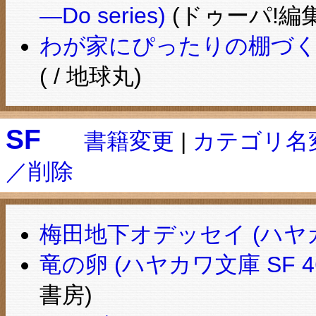
―Do series)
(ドゥーパ!編集
わが家にぴったりの棚づくり
( / 地球丸)
SF
書籍変更
|
カテゴリ名
／削除
梅田地下オデッセイ (ハヤカ
竜の卵 (ハヤカワ文庫 SF 46
書房)