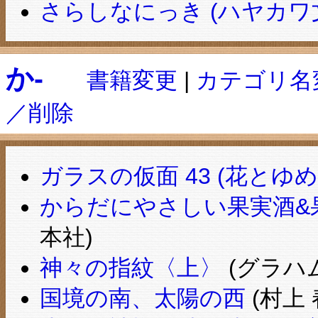
さらしなにっき (ハヤカワ文
か-
書籍変更
|
カテゴリ名
／削除
ガラスの仮面 43 (花とゆめC
からだにやさしい果実酒&
本社)
神々の指紋〈上〉
(グラハム
国境の南、太陽の西
(村上 