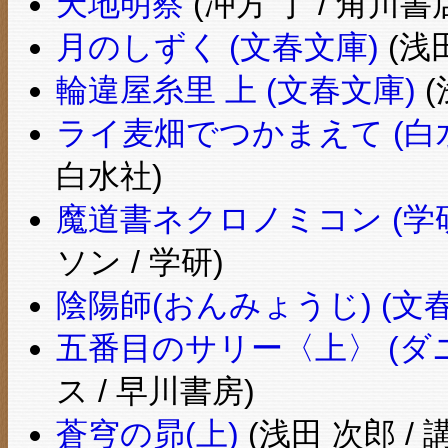
天地明察
(冲方 丁 / 角川
月のしずく (文春文庫)
(浅田
輪違屋糸里 上 (文春文庫)
(
ライ麦畑でつかまえて (白
白水社)
魔道書ネクロノミコン (学
ソン / 学研)
陰陽師(おんみょうじ) (文
五番目のサリー〈上〉 (ダ
ス / 早川書房)
蒼穹の昴(上)
(浅田 次郎 / 