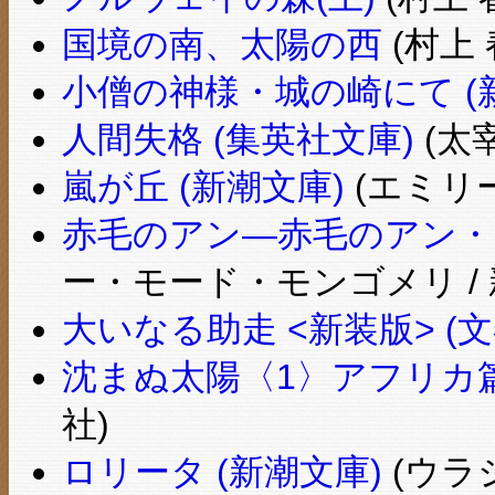
国境の南、太陽の西
(村上 
小僧の神様・城の崎にて (
人間失格 (集英社文庫)
(太宰
嵐が丘 (新潮文庫)
(エミリー
赤毛のアン―赤毛のアン・シ
ー・モード・モンゴメリ / 
大いなる助走 <新装版> (文
沈まぬ太陽〈1〉アフリカ篇(
社)
ロリータ (新潮文庫)
(ウラ