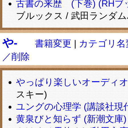
古書の来歴 (下巻) (RH
ブルックス / 武田ランダ
や-
書籍変更
|
カテゴリ名
／削除
やっぱり楽しいオーディオ生
スキー)
ユングの心理学 (講談社現代新
黄泉びと知らず (新潮文庫)