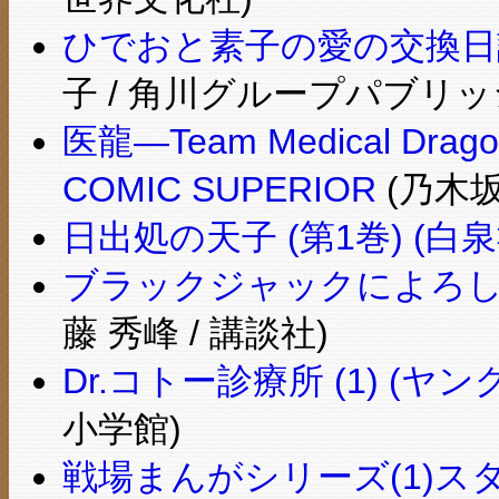
ひでおと素子の愛の交換日記
子 / 角川グループパブリッ
医龍—Team Medical Dr
COMIC SUPERIOR
(乃木坂
日出処の天子 (第1巻) (白
ブラックジャックによろしく（1
藤 秀峰 / 講談社)
Dr.コトー診療所 (1) (
小学館)
戦場まんがシリーズ(1)ス