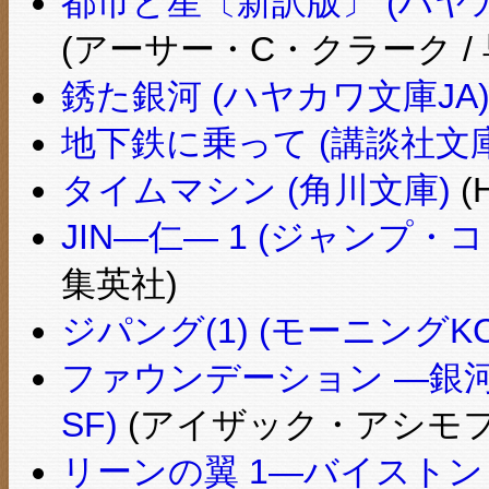
都市と星〔新訳版〕 (ハヤカワ
(アーサー・C・クラーク /
銹た銀河 (ハヤカワ文庫JA
地下鉄に乗って (講談社文庫
タイムマシン (角川文庫)
(
JIN―仁― 1 (ジャンプ
集英社)
ジパング(1) (モーニングKC (
ファウンデーション ―銀河
SF)
(アイザック・アシモフ 
リーンの翼 1―バイストン