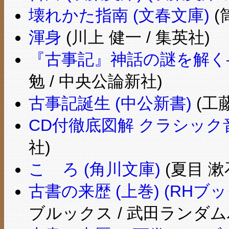
壊れかた指南 (文春文庫)
(
渾身
(川上 健一 / 集英社)
『古事記』神話の謎を解く―
勉 / 中央公論新社)
古事記誕生 (中公新書)
(工藤
CD付徹底図解 クラシック
社)
こゝろ (角川文庫)
(夏目 漱
古書の来歴 (上巻) (RHブ
ブルックス / 武田ランダ