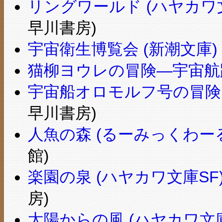
リングワールド (ハヤカワ文庫 
早川書房)
宇宙衛生博覧会 (新潮文庫)
猫柳ヨウレの冒険―宇宙航路
宇宙船オロモルフ号の冒険 (ハ
早川書房)
人魚の森 (るーみっくわー
館)
楽園の泉 (ハヤカワ文庫SF
房)
太陽からの風 (ハヤカワ文庫