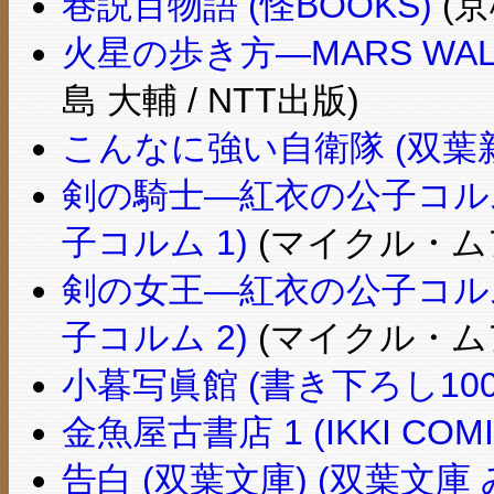
巷説百物語 (怪BOOKS)
(京
火星の歩き方―MARS WALK
島 大輔 / NTT出版)
こんなに強い自衛隊 (双葉
剣の騎士―紅衣の公子コルム1
子コルム 1)
(マイクル・ムア
剣の女王―紅衣の公子コルム2
子コルム 2)
(マイクル・ムア
小暮写眞館 (書き下ろし100
金魚屋古書店 1 (IKKI COMI
告白 (双葉文庫) (双葉文庫 み 