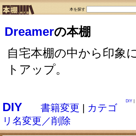
本を探す
Dreamer
の本棚
自宅本棚の中から印象
トアップ。
DIY
|
DIY
書籍変更
|
カテゴ
リ名変更／削除