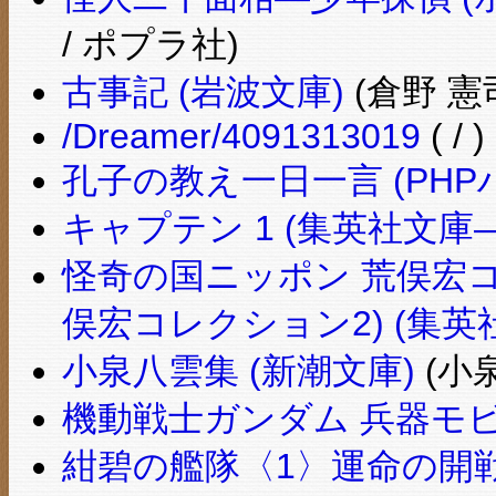
/ ポプラ社)
古事記 (岩波文庫)
(倉野 憲
/Dreamer/4091313019
( / )
孔子の教え一日一言 (PHP
キャプテン 1 (集英社文庫
怪奇の国ニッポン 荒俣宏コ
俣宏コレクション2) (集英
小泉八雲集 (新潮文庫)
(小泉
機動戦士ガンダム 兵器モビ
紺碧の艦隊〈1〉運命の開戦