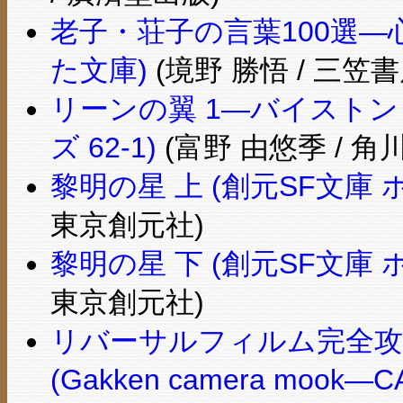
老子・荘子の言葉100選―
た文庫)
(境野 勝悟 / 三笠書
リーンの翼 1―バイストン
ズ 62-1)
(富野 由悠季 / 角
黎明の星 上 (創元SF文庫 ホ 
東京創元社)
黎明の星 下 (創元SF文庫 ホ 
東京創元社)
リバーサルフィルム完全攻
(Gakken camera moo