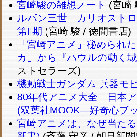
宮崎駿の雑想ノート
(宮崎 
ルパン三世 カリオストロ
第II期
(宮崎 駿 / 徳間書店)
「宮崎アニメ」秘められた
カ』から『ハウルの動く城』
ストセラーズ)
機動戦士ガンダム 兵器モビ
80年代アニメ大全―日本ア
(双葉社MOOK―好奇心ブッ
宮崎アニメは、なぜ当たる
新書)
(斉藤 守彦 / 朝日新聞