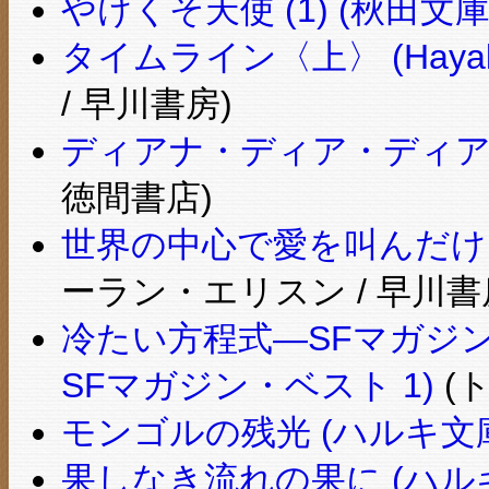
やけくそ天使 (1) (秋田文庫
タイムライン〈上〉 (Hayakaw
/ 早川書房)
ディアナ・ディア・ディアス
徳間書店)
世界の中心で愛を叫んだけもの 
ーラン・エリスン / 早川書
冷たい方程式―SFマガジン・
SFマガジン・ベスト 1)
(
モンゴルの残光 (ハルキ文
果しなき流れの果に (ハル