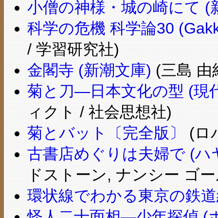
小僧の神様・城の崎にて (
科学の危機 科学論30 (Gakk
/ 学習研究社)
金閣寺 (新潮文庫)
(三島 由
菊と刀―日本文化の型 (現代教
ィクト / 社会思想社)
菊とバット〔完全版〕
(ロ
古書店めぐりは夫婦で (ハ
ドストーン, ナンシー ゴー
環状線でわかる東京の鉄道
怪人二十面相―少年探偵 (