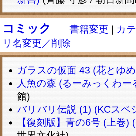
コミック
書籍変更
|
カ
リ名変更／削除
ガラスの仮面 43 (花とゆめC
人魚の森 (るーみっくわー
館)
バリバリ伝説 (1) (KCスペシ
【復刻版】青の6号 (上巻) 
世界文化社)