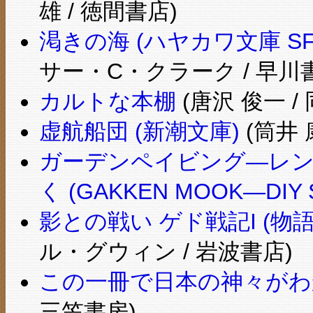
雄 / 徳間書店)
渇きの海 (ハヤカワ文庫 S
サー・C・クラーク / 早川
カルトな本棚
(唐沢 俊一 /
虚航船団 (新潮文庫)
(筒井 
ガーデンペイビング―レン
く (GAKKEN MOOK―DIY 
影との戦い ゲド戦記I (物
ル・グウィン / 岩波書店)
この一冊で日本の神々がわか
三笠書房)