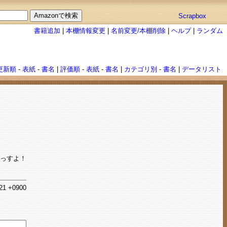
Scrapbox
書籍追加
|
本棚情報変更
|
名前変更/本棚削除
|
ヘルプ
|
ランダム
更新順
-
表紙
-
書名
|
評価順
-
表紙
-
書名
|
カテゴリ別
-
書名
|
データリスト
くっすよ！
:21 +0900