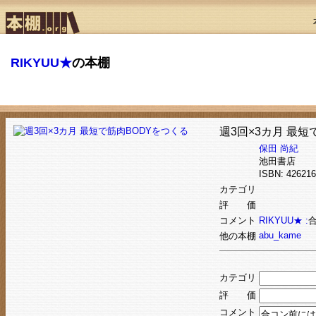
RIKYUU★
の本棚
週3回×3カ月 最短
保田 尚紀
池田書店
ISBN: 4262
カテゴリ
評 価
コメント
RIKYUU★ :
abu_kame
他の本棚
カテゴリ
評 価
コメント