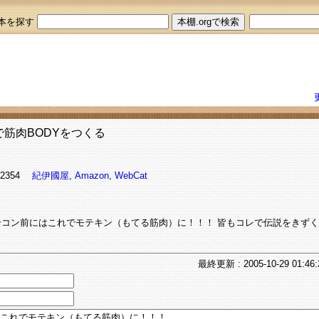
本を探す
で筋肉BODYをつくる
162354
紀伊國屋
,
Amazon
,
WebCat
合コン前にはこれでモテキン（もてる筋肉）に！！！ 皆もコレで伝説をきず
最終
更新
: 2005-10-29 01:46