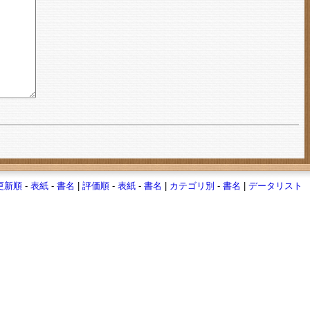
更新順
-
表紙
-
書名
|
評価順
-
表紙
-
書名
|
カテゴリ別
-
書名
|
データリスト