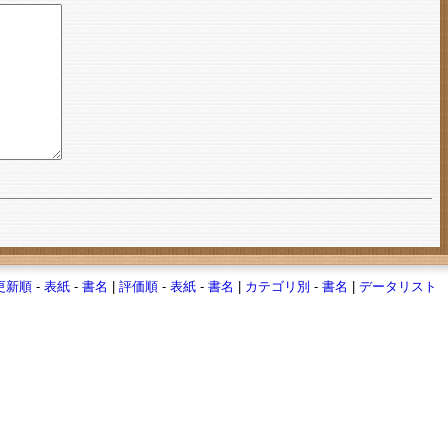
更新順
-
表紙
-
書名
|
評価順
-
表紙
-
書名
|
カテゴリ別
-
書名
|
データリスト