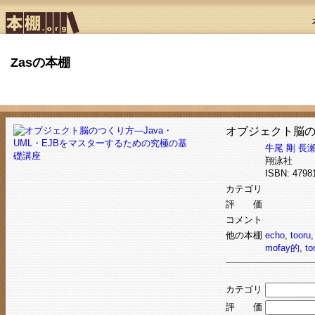
Zasの本棚
オブジェクト脳の
牛尾 剛
長瀬
翔泳社
ISBN: 479
カテゴリ
評 価
コメント
他の本棚
echo
,
tooru
mofay的
,
to
カテゴリ
評 価