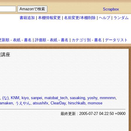
Scrapbox
書籍追加
|
本棚情報変更
|
名前変更/本棚削除
|
ヘルプ
|
ランダム
更新順
-
表紙
-
書名
|
評価順
-
表紙
-
書名
|
カテゴリ別
-
書名
|
データリスト
礎講座
,
(な)
,
KNM
,
kiyo
,
sanpei
,
matobat_tech
,
sasaking
,
yoshy
,
mnmnmn
,
amaken
,
うえやん
,
atsushifx
,
ClearDay
,
hirschkalb
,
momose
最終
更新
: 2005-07-27 04:22:50 +0900