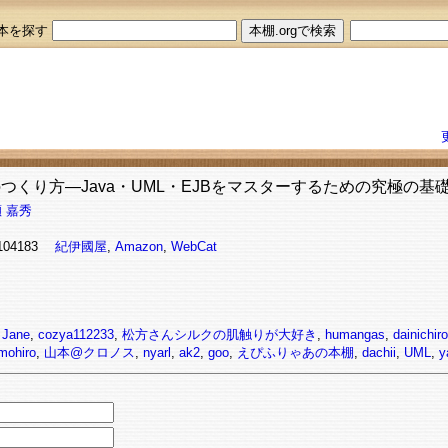
本を探す
つくり方―Java・UML・EJBをマスターするための究極の基
 嘉秀
8104183
紀伊國屋
,
Amazon
,
WebCat
,
Jane
,
cozya112233
,
松方さんシルクの肌触りが大好き
,
humangas
,
dainichiro
mohiro
,
山本@クロノス
,
nyarl
,
ak2
,
goo
,
えぴふりゃあの本棚
,
dachii
,
UML
,
y