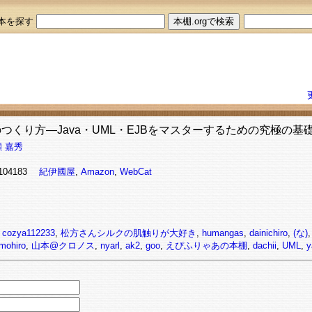
本を探す
つくり方―Java・UML・EJBをマスターするための究極の基
 嘉秀
98104183
紀伊國屋
,
Amazon
,
WebCat
,
cozya112233
,
松方さんシルクの肌触りが大好き
,
humangas
,
dainichiro
,
(な)
mohiro
,
山本@クロノス
,
nyarl
,
ak2
,
goo
,
えぴふりゃあの本棚
,
dachii
,
UML
,
y