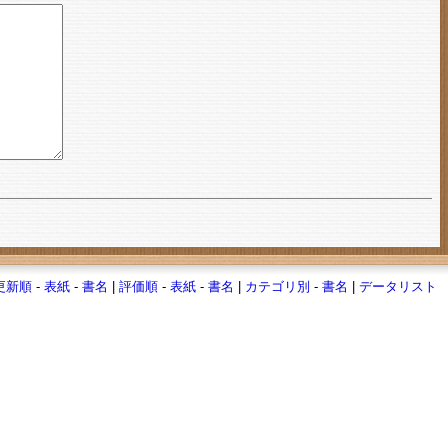
更新順
-
表紙
-
書名
|
評価順
-
表紙
-
書名
|
カテゴリ別
-
書名
|
データリスト