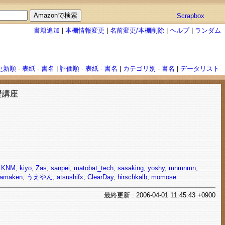
Scrapbox
書籍追加
|
本棚情報変更
|
名前変更/本棚削除
|
ヘルプ
|
ランダム
更新順
-
表紙
-
書名
|
評価順
-
表紙
-
書名
|
カテゴリ別
-
書名
|
データリスト
礎講座
,
KNM
,
kiyo
,
Zas
,
sanpei
,
matobat_tech
,
sasaking
,
yoshy
,
mnmnmn
,
amaken
,
うえやん
,
atsushifx
,
ClearDay
,
hirschkalb
,
momose
最終
更新
: 2006-04-01 11:45:43 +0900