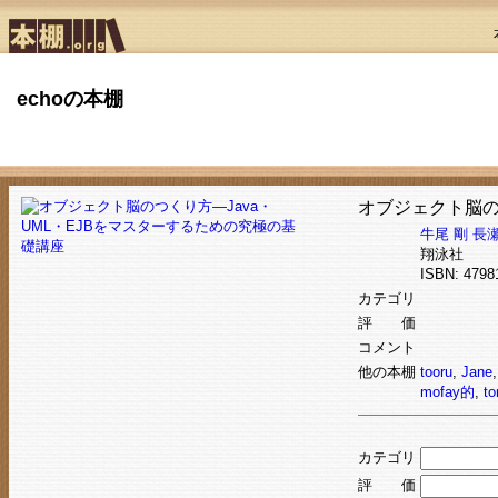
echoの本棚
オブジェクト脳の
牛尾 剛
長瀬
翔泳社
ISBN: 47
カテゴリ
評 価
コメント
他の本棚
tooru
,
Jane
mofay的
,
to
カテゴリ
評 価