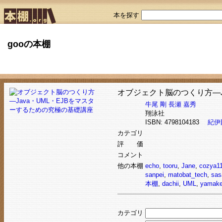
本を探す
gooの本棚
オブジェクト脳のつくり方―J
牛尾 剛
長瀬 嘉秀
翔泳社
ISBN: 4798104183
紀伊
カテゴリ
評 価
コメント
他の本棚
echo
,
tooru
,
Jane
,
cozya1
sanpei
,
matobat_tech
,
sas
本棚
,
dachii
,
UML
,
yamak
カテゴリ