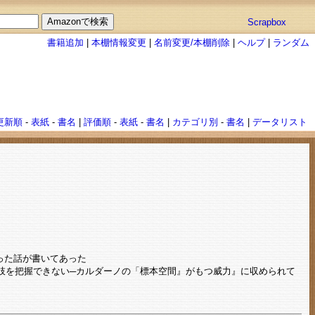
Scrapbox
書籍追加
|
本棚情報変更
|
名前変更/本棚削除
|
ヘルプ
|
ランダム
更新順
-
表紙
-
書名
|
評価順
-
表紙
-
書名
|
カテゴリ別
-
書名
|
データリスト
った話が書いてあった
肢を把握できない─カルダーノの「標本空間』がもつ威力』に収められて