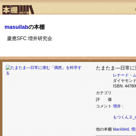
masuilab
の本棚
慶應SFC 増井研究会
たまたま―日常に
レナード・
ダイヤモン
ISBN: 447
カテゴリ
評 価
コメント
増井 :
もつくん２_dele
他の本棚
blackbird
,
増