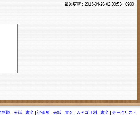
最終
更新
: 2013-04-26 02:00:53 +0900
更新順
-
表紙
-
書名
|
評価順
-
表紙
-
書名
|
カテゴリ別
-
書名
|
データリスト