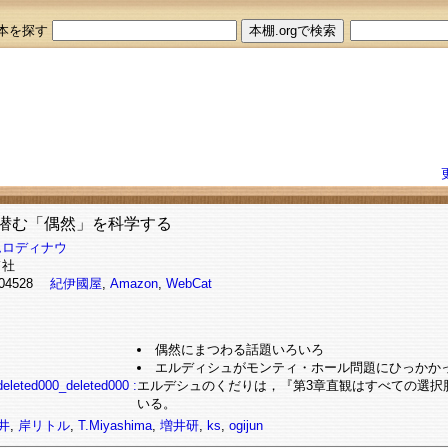
本を探す
潜む「偶然」を科学する
ムロディナウ
ド社
8004528
紀伊國屋
,
Amazon
,
WebCat
偶然にまつわる話題いろいろ
エルディシュがモンティ・ホール問題にひっかか
ted000_deleted000 :
エルデシュのくだりは，『第3章直観はすべての選択
いる。
井
,
岸リトル
,
T.Miyashima
,
増井研
,
ks
,
ogijun