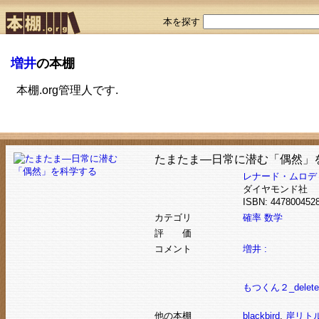
本を探す
増井
の本棚
本棚.org管理人です.
たまたま―日常に潜む「偶然」
レナード・ムロデ
ダイヤモンド社
ISBN: 4478004
カテゴリ
確率
数学
評 価
コメント
増井 :
もつくん２_deleted0
他の本棚
blackbird
,
岸リト