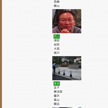
高橋
横山
西山
津田
岩田
大黒
堀川
鎌倉
逗子
横須賀
藤沢
葉山
横浜