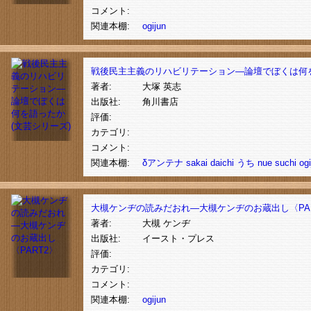
コメント:
関連本棚:
ogijun
戦後民主主義のリハビリテーション―論壇でぼくは何を
著者:
大塚 英志
出版社:
角川書店
評価:
カテゴリ:
コメント:
関連本棚:
δアンテナ
sakai
daichi
うち
nue
suchi
ogi
大槻ケンヂの読みだおれ―大槻ケンヂのお蔵出し〈PAR
著者:
大槻 ケンヂ
出版社:
イースト・プレス
評価:
カテゴリ:
コメント:
関連本棚:
ogijun