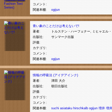
コメント:
関連本棚:
ogijun
青い象のことだけは考えないで!
著者:
トルステン・ハーフェナー, ミヒャエル
出版社:
サンマーク出版
評価:
カテゴリ:
コメント:
関連本棚:
ogijun
情報の呼吸法 (アイデアインク)
著者:
津田 大介
出版社:
朝日出版社
評価:
カテゴリ:
コメント:
関連本棚:
suchi
asiataku
hirschkalb
ogijun
増井
増