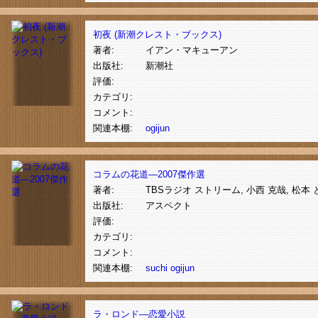
初夜 (新潮クレスト・ブックス)
著者:
イアン・マキューアン
出版社:
新潮社
評価:
カテゴリ:
コメント:
関連本棚:
ogijun
コラムの花道―2007傑作選
著者:
TBSラジオ ストリーム, 小西 克哉, 松本 と
出版社:
アスペクト
評価:
カテゴリ:
コメント:
関連本棚:
suchi
ogijun
ラ・ロンド―恋愛小説