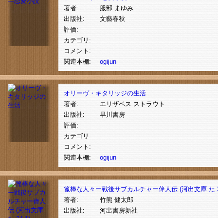
著者:
服部 まゆみ
出版社:
文藝春秋
評価:
カテゴリ:
コメント:
関連本棚:
ogijun
オリーヴ・キタリッジの生活
著者:
エリザベス ストラウト
出版社:
早川書房
評価:
カテゴリ:
コメント:
関連本棚:
ogijun
篦棒な人々ー戦後サブカルチャー偉人伝 (河出文庫 た 24
著者:
竹熊 健太郎
出版社:
河出書房新社