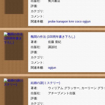
出版社:
角川書店
評価:
カテゴリ:
コメント:
関連本棚:
probe
kanapon
kmr
coco
ogijun
醜聞の作法 (100周年書き下ろし)
著者:
佐藤 亜紀
出版社:
講談社
評価:
カテゴリ:
コメント:
関連本棚:
ogijun
結婚の謎(ミステリー)
著者:
ウィリアム グラッサー, カーリーン グラ
出版社:
アチーブメント出版
評価:
カテゴリ: