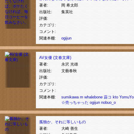
著者:
岡 希太郎
出版社:
集英社
評価:
カテゴリ:
コメント:
関連本棚:
ogijun
AV女優 (文春文庫)
著者:
永沢 光雄
出版社:
文藝春秋
評価:
カテゴリ:
コメント:
関連本棚:
sumikawa
m
whalebone
蒜コ
kto
YomuY
☆売っちゃった
ogijun
nobuo_o
孤独か、それに等しいもの
著者:
大崎 善生