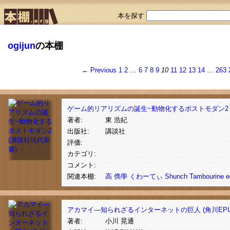
本を探す
ogijun
の本棚
← Previous
1
2
…
6
7
8
9
10
11
12
13
14
…
263
ゲーム的リアリズムの誕生~動物化するポストモダン2 
著者:
東 浩紀
出版社:
講談社
評価:
カテゴリ:
コメント:
関連本棚:
高 儁學
くわーてぃ
Shunch
Tambourine
e
アカマイ―知られざるインターネットの巨人 (角川EPU
著者:
小川 晃通