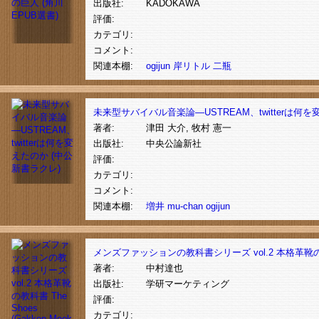
出版社:
KADOKAWA
評価:
カテゴリ:
コメント:
関連本棚:
ogijun
岸リトル
二瓶
未来型サバイバル音楽論―USTREAM、twitterは何を
著者:
津田 大介, 牧村 憲一
出版社:
中央公論新社
評価:
カテゴリ:
コメント:
関連本棚:
増井
mu-chan
ogijun
メンズファッションの教科書シリーズ vol.2 本格革靴の教科書 The 
著者:
中村達也
出版社:
学研マーケティング
評価:
カテゴリ: