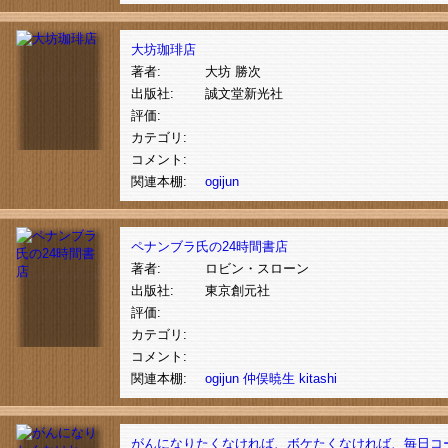
大坊珈琲店
著者:
大坊 勝次
出版社:
誠文堂新光社
評価:
カテゴリ:
コメント:
関連本棚:
ogijun
ペナンブラ氏の24時間書店
著者:
ロビン・スローン
出版社:
東京創元社
評価:
カテゴリ:
コメント:
関連本棚:
ogijun
仲俣暁生
kitashi
がんになりたくなければ、ボケたくなければ、毎日コ