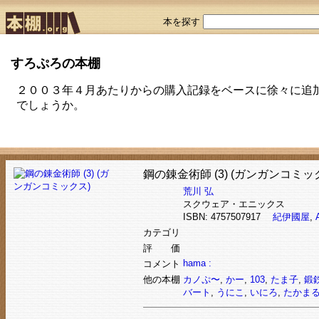
本を探す
すろぷろの本棚
２００３年４月あたりからの購入記録をベースに徐々に追
でしょうか。
鋼の錬金術師 (3) (ガンガンコミッ
荒川 弘
スクウェア・エニックス
ISBN: 4757507917
紀伊國屋
,
カテゴリ
評 価
hama :
コメント
他の本棚
カノぷ〜
,
かー
,
103
,
たま子
,
鍛
バート
,
うにこ
,
いにろ
,
たかま