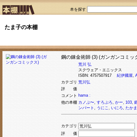
本を探す
たま子の本棚
鋼の錬金術師 (3) (ガンガンコミッ
荒川 弘
スクウェア・エニックス
ISBN: 4757507917
紀伊國屋
,
カテゴリ
荒川弘
評 価
hama :
コメント
他の本棚
カノぷ〜
,
すろぷろ
,
かー
,
103
,
ンバート
,
うにこ
,
いにろ
,
たか
カテゴリ
評 価