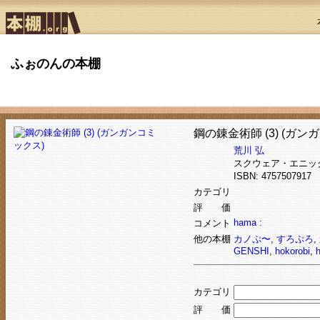
ふぉのんの本棚
鋼の錬金術師 (3) (ガン
荒川 弘
スクウェア・エニッ
ISBN: 475750791
カテゴリ
評 価
hama :
コメント
他の本棚
カノぷ〜
,
すろぷろ
,
GENSHI
,
hokorobi
,
カテゴリ
評 価