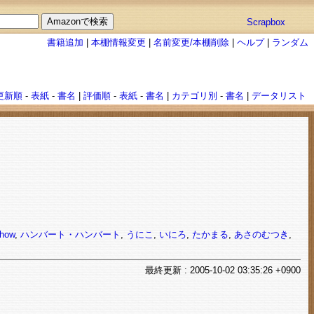
Scrapbox
書籍追加
|
本棚情報変更
|
名前変更/本棚削除
|
ヘルプ
|
ランダム
更新順
-
表紙
-
書名
|
評価順
-
表紙
-
書名
|
カテゴリ別
-
書名
|
データリスト
how
,
ハンバート・ハンバート
,
うにこ
,
いにろ
,
たかまる
,
あさのむつき
,
最終
更新
: 2005-10-02 03:35:26 +0900