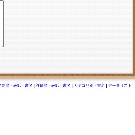
更新順
-
表紙
-
書名
|
評価順
-
表紙
-
書名
|
カテゴリ別
-
書名
|
データリスト