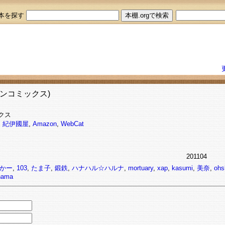
本を探す
ガンコミックス)
クス
7
紀伊國屋
,
Amazon
,
WebCat
201104
かー
,
103
,
たま子
,
鍛鉄
,
ハナハル☆ハルナ
,
mortuary
,
xap
,
kasumi
,
美奈
,
ohs
hama