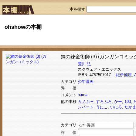
本を探す
ohshowの本棚
鋼の錬金術師 (3) (ガンガンコミッ
荒川 弘
スクウェア・エニックス
ISBN: 4757507917
紀伊國屋
,
カテゴリ
少年漫画
評 価
hama :
コメント
他の本棚
カノぷ〜
,
すろぷろ
,
かー
,
103
,
ンバート
,
うにこ
,
いにろ
,
たか
カテゴリ
評 価