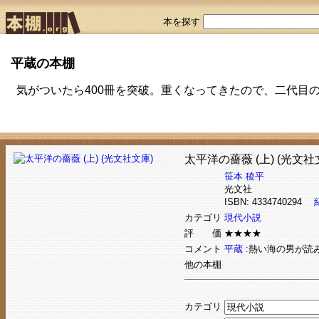
本を探す
平蔵の本棚
気がついたら400冊を突破。重くなってきたので、二代目の
太平洋の薔薇 (上) (光文社
笹本 稜平
光文社
ISBN: 4334740294
カテゴリ
現代小説
評 価
★★★★
コメント
平蔵 :
熱い海の男が読
他の本棚
カテゴリ