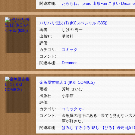
関連本棚:
たらちね。
proro
山形Fan
こまい
Dreame
バリバリ伝説 (1) (KCスペシャル (635))
著者:
しげの 秀一
出版社:
講談社
評価:
カテゴリ:
コミック
コメント:
関連本棚:
Dreamer
金魚屋古書店 1 (IKKI COMICS)
著者:
芳崎 せいむ
出版社:
小学館
評価:
カテゴリ:
コミック
か-
コメント:
金魚屋の地下にある、果ても見えない広
庫が好きだ。
関連本棚:
はみち
すろぷろ
晒し
【ひろ】過去
i@i
D