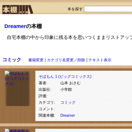
本を探す
Dreamer
の本棚
自宅本棚の中から印象に残る本を思いつくままリストアッ
コミック
書籍変更
|
カテゴリ名変更／削除
|
テキスト表示
そばもん 1 (ビッグコミックス)
著者:
山本 おさむ
出版社:
小学館
評価:
カテゴリ:
コミック
コメント:
関連本棚:
Dreamer