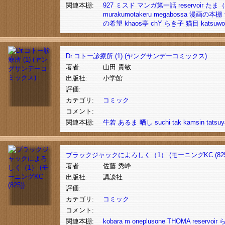
関連本棚:
927
ミスド
マンガ第一話
reservoir
たま（
murakumotakeru
megabossa
漫画の本棚
の希望
khaos亭
chY
らき子
猫目
katsuwo
Dr.コトー診療所 (1) (ヤングサンデーコミックス)
著者:
山田 貴敏
出版社:
小学館
評価:
カテゴリ:
コミック
コメント:
関連本棚:
牛若
あるま
晒し
suchi
tak
kamsin
tatsuy
ブラックジャックによろしく（1） (モーニングKC (825
著者:
佐藤 秀峰
出版社:
講談社
評価:
カテゴリ:
コミック
コメント:
関連本棚:
kobara
m
oneplusone
THOMA
reservoir