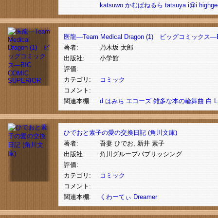
katsuwo
かむぱねるら
tatsuya
i@i
highge
医龍—Team Medical Dragon (1) ビッグコミックス―B
著者:
乃木坂 太郎
出版社:
小学館
評価:
カテゴリ:
コミック
コメント:
関連本棚:
d
はみち
エコーズ
雑多な本の輪舞曲
白
L
ひでおと素子の愛の交換日記 (角川文庫)
著者:
吾妻 ひでお, 新井 素子
出版社:
角川グループパブリッシング
評価:
カテゴリ:
コミック
コメント:
関連本棚:
くわーてぃ
Dreamer