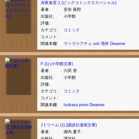
深夜食堂 1 (ビッグコミックススペシャル)
著者:
安倍 夜郎
出版社:
小学館
評価:
カテゴリ:
コミック
コメント:
関連本棚:
ヴィヴァアチェ
ozk
増井
Dreamer
F (1) (小学館文庫)
著者:
六田 登
出版社:
小学館
評価:
カテゴリ:
コミック
コメント:
関連本棚:
tsukasa
proro
Dreamer
Jドリーム (1) (講談社漫画文庫)
著者:
塀内 夏子
出版社:
講談社