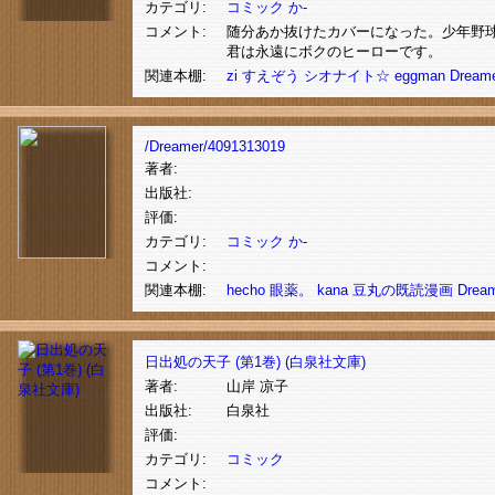
カテゴリ:
コミック
か-
コメント:
随分あか抜けたカバーになった。少年野
君は永遠にボクのヒーローです。
関連本棚:
zi
すえぞう
シオナイト☆
eggman
Dream
/Dreamer/4091313019
著者:
出版社:
評価:
カテゴリ:
コミック
か-
コメント:
関連本棚:
hecho
眼薬。
kana
豆丸の既読漫画
Drea
日出処の天子 (第1巻) (白泉社文庫)
著者:
山岸 凉子
出版社:
白泉社
評価:
カテゴリ:
コミック
コメント: