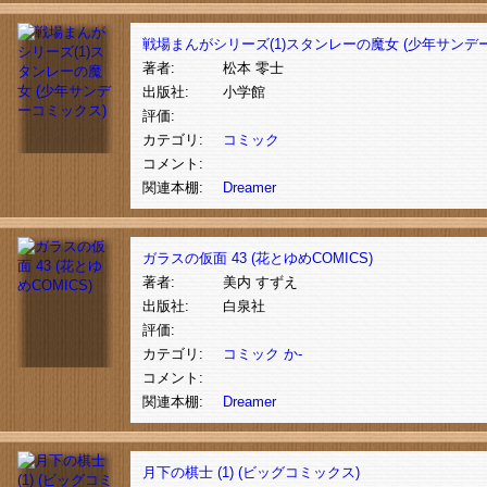
戦場まんがシリーズ(1)スタンレーの魔女 (少年サンデ
著者:
松本 零士
出版社:
小学館
評価:
カテゴリ:
コミック
コメント:
関連本棚:
Dreamer
ガラスの仮面 43 (花とゆめCOMICS)
著者:
美内 すずえ
出版社:
白泉社
評価:
カテゴリ:
コミック
か-
コメント:
関連本棚:
Dreamer
月下の棋士 (1) (ビッグコミックス)