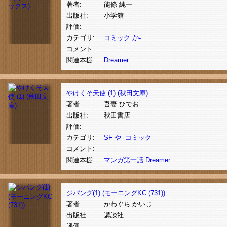
著者:
能條 純一
出版社:
小学館
評価:
カテゴリ:
コミック
か-
コメント:
関連本棚:
Dreamer
やけくそ天使 (1) (秋田文庫)
著者:
吾妻 ひでお
出版社:
秋田書店
評価:
カテゴリ:
SF
や-
コミック
コメント:
関連本棚:
マンガ第一話
Dreamer
ジパング(1) (モーニングKC (731))
著者:
かわぐち かいじ
出版社:
講談社
評価: