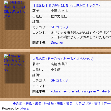
【復刻版】青の6号 (上巻) (SEBUNコミックス)
著者:
小沢 さとる
出版社:
世界文化社
評価:
カテゴリ:
SF
コミック
コメント:
オリジナル版を読んだのはもう40年ほど
ノートの隅によくラクガキしていたもの
関連本棚:
Dreamer
人魚の森 (るーみっくわーるどスペシャル)
著者:
高橋 留美子
出版社:
小学館
評価:
カテゴリ:
SF
コミック
コメント:
関連本棚:
kobara
mi-mu_n_silchi
anojisan
Y.nabe
お
更新順
-
表紙
-
書名
|
評価順
-
表紙
-
書名
|
カテゴリ別
-
書名
|
デー
Powered by
pitecan