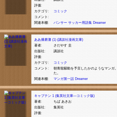
評価:
カテゴリ:
コミック
コメント:
関連本棚:
パンサー サッカー用語集
Dreamer
ああ播磨灘 (1) (講談社漫画文庫)
著者:
さだやす 圭
出版社:
講談社
評価:
カテゴリ:
コミック
コメント:
朝青龍騒動を予言したかのようなマンガ
た。
関連本棚:
マンガ第一話
Dreamer
キャプテン 1 (集英社文庫―コミック版)
著者:
ちば あきお
出版社:
集英社
評価: