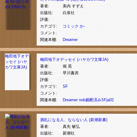
著者:
美内 すずえ
出版社:
白泉社
評価:
カテゴリ:
コミック
か-
コメント:
関連本棚:
Dreamer
梅田地下オデ
梅田地下オデッセイ (ハヤカワ文庫JA)
ッセイ (ハヤ
著者:
堀 晃
カワ文庫JA)
出版社:
早川書房
評価:
カテゴリ:
SF
コメント:
関連本棚:
Dreamer
nob裁断済みSFja02
酒乱になる人、ならない人 (新潮新書)
著者:
真先 敏弘
出版社:
新潮社