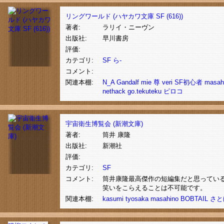
リングワールド (ハヤカワ文庫 SF (616))
著者:
ラリイ・ニーヴン
出版社:
早川書房
評価:
カテゴリ:
SF
ら-
コメント:
関連本棚:
N_A
Gandalf
mie
尊
veri
SF初心者
masah
nethack
go.tekuteku
ピロコ
宇宙衛生博覧会 (新潮文庫)
著者:
筒井 康隆
出版社:
新潮社
評価:
カテゴリ:
SF
コメント:
筒井康隆最高傑作の短編集だと思ってい
笑いをこらえることは不可能です。
関連本棚:
kasumi
tyosaka
masahino
BOBTAIL
さと