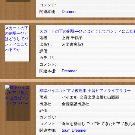
コメント:
関連本棚:
Dreamer
スカートの下
スカートの下の劇場―ひとはどうしてパンティにこだ
の劇場―ひと
著者:
上野 千鶴子
はどうしてパ
ンティにこだ
出版社:
河出書房新社
わるのか
評価:
カテゴリ:
コメント:
関連本棚:
Dreamer
標準バイエルピアノ教則本 全音ピアノライブラリー
著者:
バイエル, 全音楽譜出版社出版部
出版社:
全音楽譜出版社
評価:
カテゴリ:
コメント:
倉庫を整理していて出てきたピアノ教則
関連本棚:
tsum
Dreamer