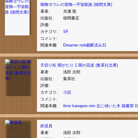
猫柳ヨウレの
猫柳ヨウレの冒険―宇宙航路 (徳間文庫)
冒険―宇宙航
著者:
光瀬 龍
路 (徳間文庫)
出版社:
徳間書店
評価:
カテゴリ:
SF
コメント:
関連本棚:
Dreamer
nob裁断済み31
天切り松 闇がたり 1 闇の花道 (集英社文庫)
著者:
浅田 次郎
出版社:
集英社
評価:
カテゴリ:
小説
コメント:
関連本棚:
tkmr
kanapon
min
左に傾いた木
雑書窟
D
鉄道員
著者:
浅田 次郎