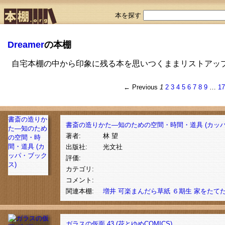
本を探す
Dreamer
の本棚
自宅本棚の中から印象に残る本を思いつくままリストアッ
← Previous
1
2
3
4
5
6
7
8
9
…
1
書斎の造りか
書斎の造りかた―知のための空間・時間・道具 (カッパ
た―知のため
著者:
林 望
の空間・時
間・道具 (カ
出版社:
光文社
ッパ・ブック
評価:
ス)
カテゴリ:
コメント:
関連本棚:
増井
可楽まんだら草紙
６期生
家をたて
ガラスの仮面 43 (花とゆめCOMICS)