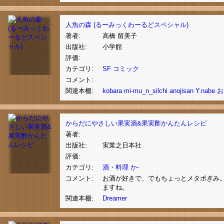
人魚の森 (るーみっくわーるどスペシャル)
著者:
高橋 留美子
出版社:
小学館
評価:
カテゴリ:
SF
コミック
コメント:
関連本棚:
kobara
mi-mu_n_silchi
anojisan
Y.nabe
お
からだにやさしい果実酒&果実酢かんたんレシピ
著者:
出版社:
実業之日本社
評価:
カテゴリ:
酒・料理
か-
コメント:
お酒が好きで、でもちょっとメタボぎみ
ますね。
関連本棚:
Dreamer