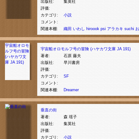
出版社:
集英社
評価:
カテゴリ:
小説
コメント:
関連本棚:
織田
いわし
hiroook
psi
アラカキ
suchi
宇宙船オロモ
宇宙船オロモルフ号の冒険 (ハヤカワ文庫 JA 191)
ルフ号の冒険
著者:
石原 藤夫
(ハヤカワ文
庫 JA 191)
出版社:
早川書房
評価:
カテゴリ:
SF
コメント:
関連本棚:
Dreamer
垂直の街
著者:
森 瑶子
出版社:
集英社
評価:
カテゴリ:
小説