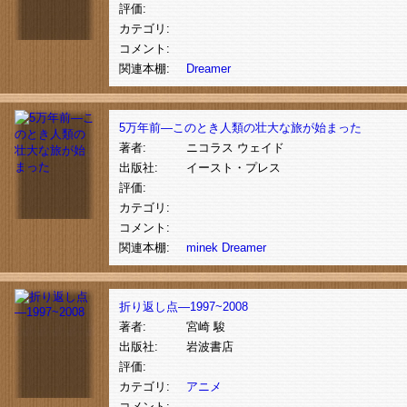
評価:
カテゴリ:
コメント:
関連本棚:
Dreamer
5万年前―このとき人類の壮大な旅が始まった
著者:
ニコラス ウェイド
出版社:
イースト・プレス
評価:
カテゴリ:
コメント:
関連本棚:
minek
Dreamer
折り返し点―1997~2008
著者:
宮崎 駿
出版社:
岩波書店
評価:
カテゴリ:
アニメ
コメント: