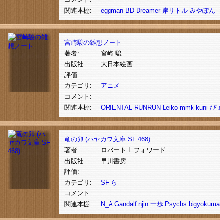
関連本棚:
eggman
BD
Dreamer
岸リトル
みやぽん
宮崎駿の雑想ノート
著者:
宮崎 駿
出版社:
大日本絵画
評価:
カテゴリ:
アニメ
コメント:
関連本棚:
ORIENTAL-RUNRUN
Leiko
mmk
kuni
ぴ
竜の卵 (ハヤカワ文庫 SF 468)
著者:
ロバート L.フォワード
出版社:
早川書房
評価:
カテゴリ:
SF
ら-
コメント:
関連本棚:
N_A
Gandalf
njin
一歩
Psychs
bigyokuma