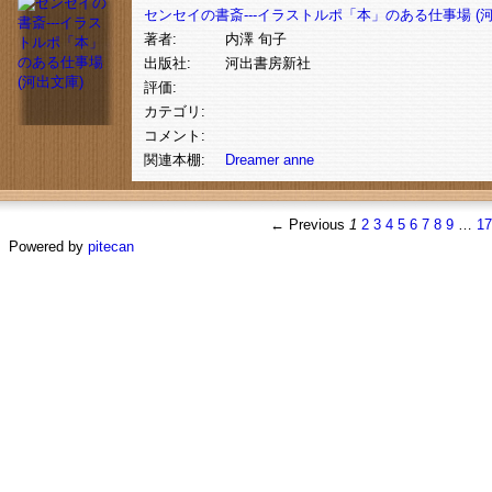
センセイの書斎---イラストルポ「本」のある仕事場 (河
著者:
内澤 旬子
出版社:
河出書房新社
評価:
カテゴリ:
コメント:
関連本棚:
Dreamer
anne
← Previous
1
2
3
4
5
6
7
8
9
…
1
Powered by
pitecan