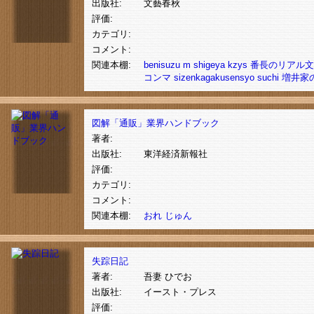
出版社:
文藝春秋
評価:
カテゴリ:
コメント:
関連本棚:
benisuzu
m
shigeya
kzys
番長のリアル文
コンマ
sizenkagakusensyo
suchi
増井家
図解「通販」業界ハンドブック
著者:
出版社:
東洋経済新報社
評価:
カテゴリ:
コメント:
関連本棚:
おれ
じゅん
失踪日記
著者:
吾妻 ひでお
出版社:
イースト・プレス
評価: