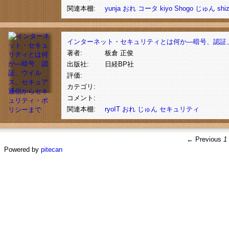
関連本棚:
yunja
おれ
コータ
kiyo
Shogo
じゅん
shi
インターネット・セキュリティとは何か―暗号、認証
著者:
板倉 正俊
出版社:
日経BP社
評価:
カテゴリ:
コメント:
関連本棚:
ryoIT
おれ
じゅん
セキュリティ
← Previous
1
Powered by
pitecan