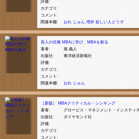
評価:
カテゴリ:
コメント:
関連本棚:
おれ
じゅん
増井
欲しい人どうぞ
吾人の任務 MBAに学び、MBAを創る
著者:
堀 義人
出版社:
東洋経済新報社
評価:
カテゴリ:
コメント:
関連本棚:
おれ
じゅん
［新版］ MBAクリティカル・シンキング
著者:
グロービス・マネジメント・インスティ
出版社:
ダイヤモンド社
評価:
カテゴリ:
コメント: