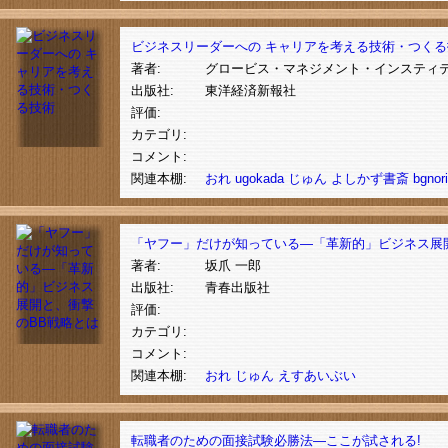
ビジネスリーダーへの キャリアを考える技術・つくる
著者:
グロービス・マネジメント・インスティ
出版社:
東洋経済新報社
評価:
カテゴリ:
コメント:
関連本棚:
おれ
ugokada
じゅん
よしかず書斎
bgnori
「ヤフー」だけが知っている―「革新的」ビジネス展
著者:
坂爪 一郎
出版社:
青春出版社
評価:
カテゴリ:
コメント:
関連本棚:
おれ
じゅん
えすあいぶい
転職者のための面接試験必勝法―ここが試される!