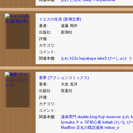
イエスの生涯 (新潮文庫)
著者:
遠藤 周作
出版社:
新潮社
評価:
カテゴリ:
コメント:
関連本棚:
おれ
h12o
kayakaya
take3
ぴーしゅけ
う
童夢 (アクションコミックス)
著者:
大友 克洋
出版社:
双葉社
評価:
カテゴリ:
コメント:
関連本棚:
漫画専門
double.king
Koji
reservoir
おれ
M
tyosaka
Ｐｅ
SF初心者
kebab
けいな
ぴ
MadBoo
豆丸の既読漫画
nobuo_o