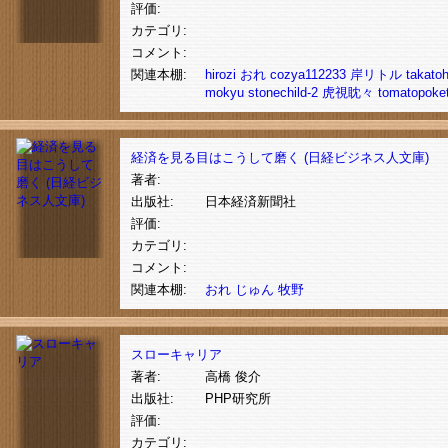
評価:
カテゴリ:
コメント:
関連本棚:
hirozi
おれ
cozya112233
岸リトル
takato
mokyu
stonechild-2
虎視眈々
tomatopoke
経済を見る目はこうして磨く (日経ビジネス人文庫)
著者:
出版社:
日本経済新聞社
評価:
カテゴリ:
コメント:
関連本棚:
おれ
じゅん
牧野
スローキャリア
著者:
高橋 俊介
出版社:
PHP研究所
評価:
カテゴリ: