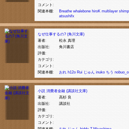
コメント:
関連本棚:
Breathe
whalebone
hiroK
multilayer
shimp
atsushifx
なぜ仕事するの? (角川文庫)
著者:
松永 真理
出版社:
角川書店
評価:
カテゴリ:
コメント:
関連本棚:
おれ
h12o
Rui
じゅん
inuko
ちう
nobuo_o
小説 消費者金融 (講談社文庫)
著者:
高杉 良
出版社:
講談社
評価:
カテゴリ:
コメント:
関連本棚:
おれ
じゅん
hiddy
T.Miyashima