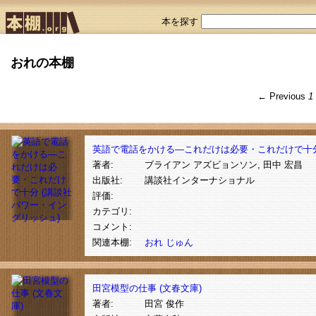
本を探す
おれの本棚
← Previous
1
英語で電話をかける―これだけは必要・これだけで十分
著者:
ブライアン アズビョンソン, 田中 宏昌
出版社:
講談社インターナショナル
評価:
カテゴリ:
コメント:
関連本棚:
おれ
じゅん
田宮模型の仕事 (文春文庫)
著者:
田宮 俊作