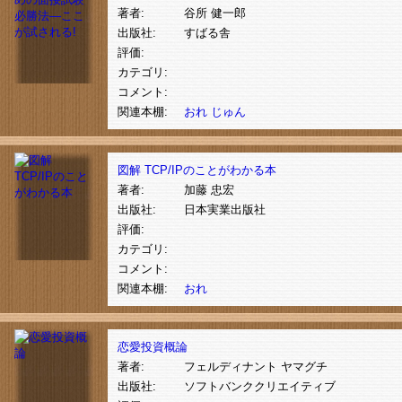
著者:
谷所 健一郎
出版社:
すばる舎
評価:
カテゴリ:
コメント:
関連本棚:
おれ
じゅん
図解 TCP/IPのことがわかる本
著者:
加藤 忠宏
出版社:
日本実業出版社
評価:
カテゴリ:
コメント:
関連本棚:
おれ
恋愛投資概論
著者:
フェルディナント ヤマグチ
出版社:
ソフトバンククリエイティブ