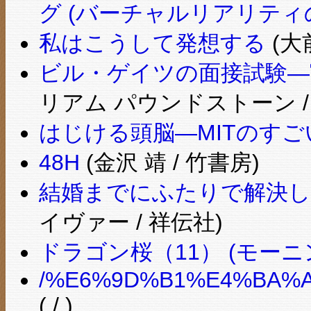
グ (バーチャルリアリティ
私はこうして発想する
(大
ビル・ゲイツの面接試験―
リアム パウンドストーン /
はじける頭脳―MITのすご
48H
(金沢 靖 / 竹書房)
結婚までにふたりで解決し
イヴァー / 祥伝社)
ドラゴン桜（11） (モーニング
/%E6%9D%B1%E4%BA%A
( / )