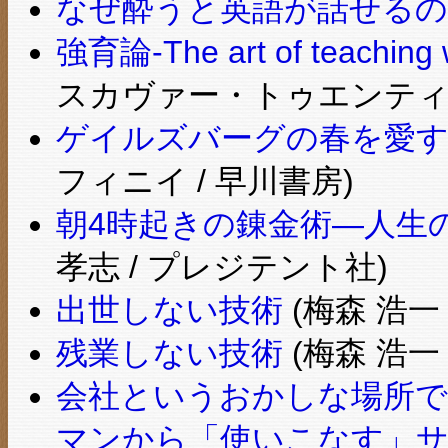
なぜ酔うと英語が話せるの
強育論-The art of teaching w
スカヴァー・トゥエンティ
ゲイルズバーグの春を愛す (
フィニイ / 早川書房)
朝4時起きの錬金術―人生
孝志 / プレジテント社)
出世しない技術
(梅森 浩一 
残業しない技術
(梅森 浩一 
会社というおかしな場所で
マンから「使いこなす」