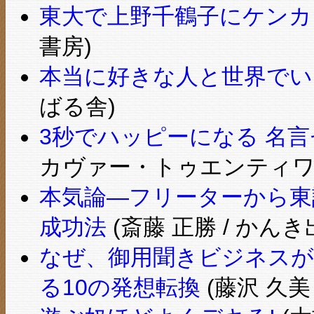
東大で上野千鶴子にケンカを
書房)
本当に好きな人と世界でい
ばる舎)
3秒でハッピーになる 名
カヴァー・トゥエンティワ
本気論―フリーターから東
成功法
(斎藤 正勝 / かんき
なぜ、御用聞きビジネスが
る10の発想転換
(藤沢 久美