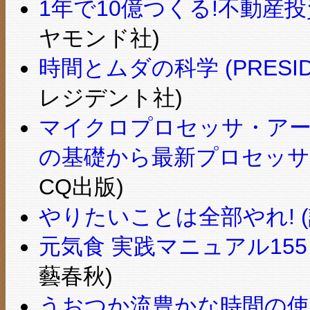
1年で10億つくる!不動産
ヤモンド社)
時間とムダの科学 (PRESIDE
レジデント社)
マイクロプロセッサ・アー
の基礎から最新プロセッサのし
CQ出版)
やりたいことは全部やれ! 
元気食 実践マニュアル155 
藝春秋)
うおつか流豊かな時間の使