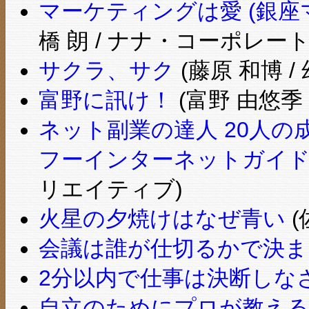
マーケティングは愛 (銀
橋 朗 / ナナ・コーポレ
サクラ、サク
(藤原 和博 /
富野に訊け！
(富野 由悠季 
ネット副業の達人 20人の
フーインターネットガイド
リエイティブ)
火星の夕焼けはなぜ青い
(
会議は誰が仕切るかで決ま
2分以内で仕事は決断しな
自立のためにプロが教える