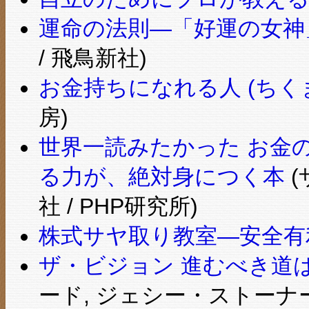
運命の法則―「好運の女神
/ 飛鳥新社)
お金持ちになれる人 (ちく
房)
世界一読みたかった お金
る力が、絶対身につく本
(
社 / PHP研究所)
株式サヤ取り教室―安全有
ザ・ビジョン 進むべき道
ード, ジェシー・ストーナー