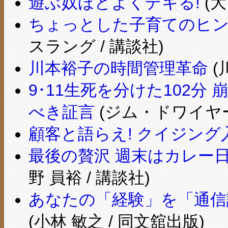
遊ぶ奴ほどよくデキる!
(大
ちょっとした子育てのヒント
スラング / 講談社)
川本裕子の時間管理革命
(
9･11生死を分けた102
べき証言
(ジム・ドワイヤー
顧客と語らえ! クイジング
最後の贅沢 週末はカレー日
野 員裕 / 講談社)
あなたの「経験」を「通信講座
(小林 敏之 / 同文舘出版)