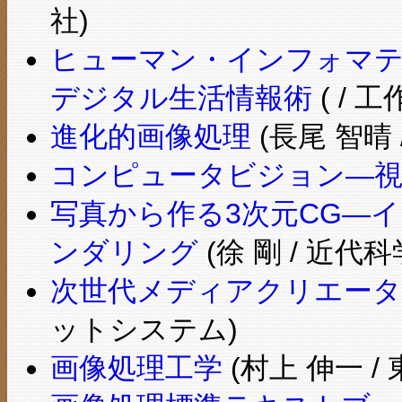
社)
ヒューマン・インフォマテ
デジタル生活情報術
( / 工
進化的画像処理
(長尾 智晴 
コンピュータビジョン―視
写真から作る3次元CG―
ンダリング
(徐 剛 / 近代科
次世代メディアクリエータ
ットシステム)
画像処理工学
(村上 伸一 