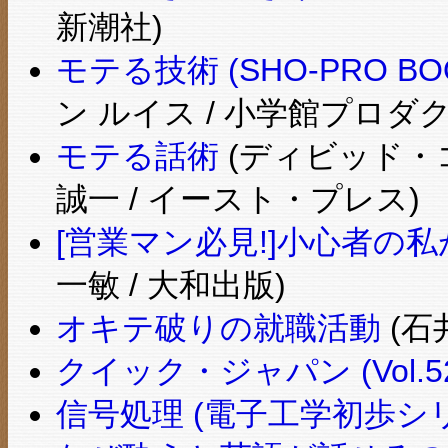
新潮社)
モテる技術 (SHO‐PRO BO
ン ルイス / 小学館プロダ
モテる話術
(ディビッド・コ
誠一 / イースト・プレス)
[営業マン必見!]小心者の私
一敏 / 大和出版)
オキテ破りの就職活動
(石
クイック・ジャパン (Vol.5
信号処理 (電子工学初歩シ