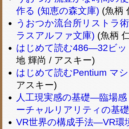
作る (知恵の森文庫)
(魚柄 
うおつか流台所リストラ術―
ラスアルファ文庫)
(魚柄 仁
はじめて読む486―32ビ
地 輝尚 / アスキー)
はじめて読むPentium 
アスキー)
人工現実感の基礎―臨場感
ーチャルリアリティの基礎
VR世界の構成手法―VR