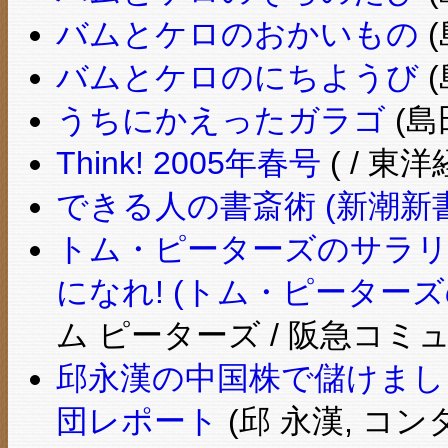
バムとケロのおかいもの
(
バムとケロのにちようび
(
うちにかえったガラゴ
(島
Think! 2005年春号
( / 東
できる人の書斎術 (新潮新書
トム・ピーターズのサラリ
になれ! (トム・ピーターズ
ム ピーターズ / 阪急コミ
邱永漢の中国株で儲けまし
団レポート
(邱 永漢, コ