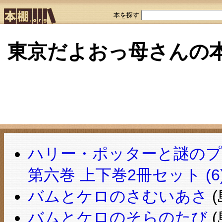
本を探す
東京だよおっ母さんの
ハリー・ポッターと謎のプ
第六巻 上下巻2冊セット (6
バムとケロのさむいあさ
(
バムとケロのそらのたび
(