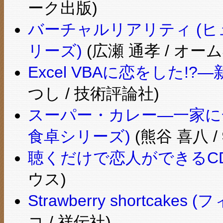
ーク出版)
バーチャルリアリティ (
リーズ)
(広瀬 通孝 / オーム
Excel VBAに恋をした
つし / 技術評論社)
スーパー・カレー―一家に
食卓シリーズ)
(熊谷 喜八 
聴くだけで恋人ができるC
ウス)
Strawberry shortcak
コ / 祥伝社)