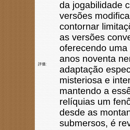
da jogabilidade c
versões modific
contornar limit
as versões conv
oferecendo uma f
anos noventa ne
評価:
adaptação especí
misteriosa e int
mantendo a essê
relíquias um fen
desde as montan
submersos, é rev