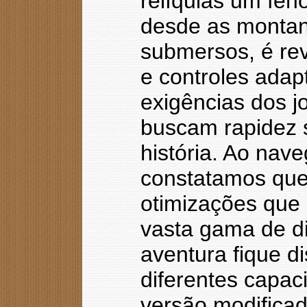
relíquias um fen
desde as montan
submersos, é rev
e controles ada
exigências dos 
buscam rapidez 
história. Ao nav
constatamos que a
otimizações que
vasta gama de di
aventura fique d
diferentes capac
versão modificad