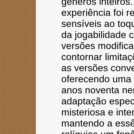
gêneros inteiros
experiência foi r
sensíveis ao toq
da jogabilidade c
versões modific
contornar limit
as versões conv
oferecendo uma f
anos noventa ne
adaptação especí
misteriosa e int
mantendo a essê