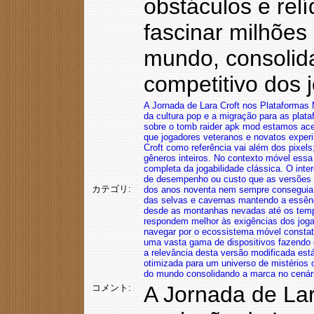
obstáculos e rel
fascinar milhões
mundo, consolid
competitivo dos 
A Jornada de Lara Croft nos Plataformas
da cultura pop
e a migração para as plat
sobre o tomb raider apk mod
estamos ace
que jogadores veteranos e novatos exper
Croft como referência vai além dos pixels
gêneros inteiros. No contexto móvel
essa 
completa da jogabilidade clássica. O int
de desempenho ou custo que as versões 
カテゴリ:
dos anos noventa nem sempre conseguia e
das selvas e cavernas
mantendo a essênc
desde as montanhas nevadas até os tem
respondem melhor às exigências dos jog
navegar por o ecossistema móvel
constat
uma vasta gama de dispositivos
fazendo 
a relevância desta versão modificada está
otimizada para um universo de mistérios
do mundo
consolidando a marca no cenár
A Jornada de Lar
コメント: