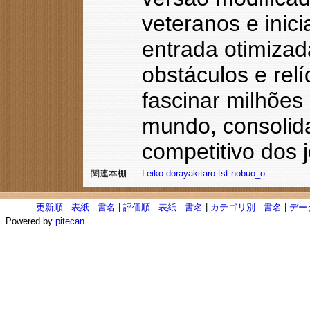
veteranos e inic
entrada otimizad
obstáculos e rel
fascinar milhões
mundo, consolid
competitivo dos 
関連本棚:
Leiko
dorayakitaro
tst
nobuo_o
更新順
-
表紙
-
書名
|
評価順
-
表紙
-
書名
|
カテゴリ別
-
書名
|
デー
Powered by
pitecan