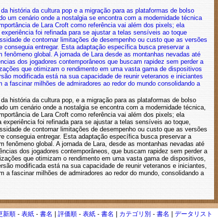
a história da cultura pop
e a migração para as plataformas de bolso
o um cenário onde a nostalgia se encontra com a modernidade técnica
ortância de Lara Croft como referência vai além dos pixels; ela
experiência foi refinada para se ajustar a telas sensíveis ao toque
cessidade de contornar limitações de desempenho ou custo que as versões
 conseguia entregar. Esta adaptação específica busca preservar a
m fenômeno global. A jornada de Lara
desde as montanhas nevadas até
gências dos jogadores contemporâneos
que buscam rapidez sem perder a
imizações que otimizam o rendimento em uma vasta gama de dispositivos
rsão modificada está na sua capacidade de reunir veteranos e iniciantes
am a fascinar milhões de admiradores ao redor do mundo
consolidando a
 história da cultura pop, e a migração para as plataformas de bolso
do um cenário onde a nostalgia se encontra com a modernidade técnica,
ortância de Lara Croft como referência vai além dos pixels; ela
experiência foi refinada para se ajustar a telas sensíveis ao toque,
cessidade de contornar limitações de desempenho ou custo que as versões
e conseguia entregar. Esta adaptação específica busca preservar a
 um fenômeno global. A jornada de Lara, desde as montanhas nevadas até
gências dos jogadores contemporâneos, que buscam rapidez sem perder a
timizações que otimizam o rendimento em uma vasta gama de dispositivos,
são modificada está na sua capacidade de reunir veteranos e iniciantes,
am a fascinar milhões de admiradores ao redor do mundo, consolidando a
更新順
-
表紙
-
書名
|
評価順
-
表紙
-
書名
|
カテゴリ別
-
書名
|
データリスト