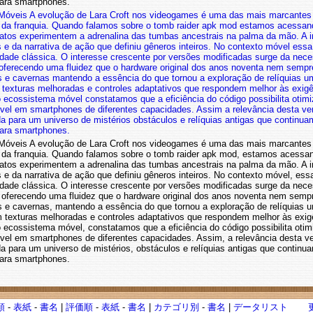
para smartphones.
Móveis A evolução de Lara Croft nos videogames é uma das mais marcantes d
 da franquia. Quando falamos sobre o tomb raider apk mod
estamos acessand
atos experimentem a adrenalina das tumbas ancestrais na palma da mão. A imp
 e da narrativa de ação que definiu gêneros inteiros. No contexto móvel
essa 
idade clássica. O interesse crescente por versões modificadas surge da ne
oferecendo uma fluidez que o hardware original dos anos noventa nem sempre
s e cavernas
mantendo a essência do que tornou a exploração de relíquias u
m texturas melhoradas e controles adaptativos que respondem melhor às exi
 o ecossistema móvel
constatamos que a eficiência do código possibilita ot
ível em smartphones de diferentes capacidades. Assim
a relevância desta ve
a para um universo de mistérios
obstáculos e relíquias antigas que continu
para smartphones.
Móveis A evolução de Lara Croft nos videogames é uma das mais marcantes da
 da franquia. Quando falamos sobre o tomb raider apk mod, estamos acessan
atos experimentem a adrenalina das tumbas ancestrais na palma da mão. A imp
e da narrativa de ação que definiu gêneros inteiros. No contexto móvel, essa 
idade clássica. O interesse crescente por versões modificadas surge da ne
oferecendo uma fluidez que o hardware original dos anos noventa nem sempr
s e cavernas, mantendo a essência do que tornou a exploração de relíquias
m texturas melhoradas e controles adaptativos que respondem melhor às exi
 o ecossistema móvel, constatamos que a eficiência do código possibilita o
vel em smartphones de diferentes capacidades. Assim, a relevância desta ver
a para um universo de mistérios, obstáculos e relíquias antigas que continu
para smartphones.
順
-
表紙
-
書名
|
評価順
-
表紙
-
書名
|
カテゴリ別
-
書名
|
データリスト