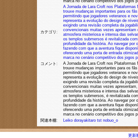
marca no cenário competitivo dos jogos 
A Jornada de Lara Croft nos Plataformas 
trouxe mudanças importantes para os fãs
permitindo que jogadores veteranos e nov
representa a evolução do design de níveis
exigindo uma revisão completa da jogabil
convencionais muitas vezes apresentam
カテゴリ:
atmosfera misteriosa e intensa das selva
os templos submersos
é revitalizada co
profundidade da história. Ao navegar por
fazendo com que a aventura fique dispon
oferecendo uma porta de entrada otimizad
marca no cenário competitivo dos jogos 
A Jornada de Lara Croft nos Plataformas 
コメント:
trouxe mudanças importantes para os fãs
permitindo que jogadores veteranos e nov
representa a evolução do design de níveis 
exigindo uma revisão completa da jogabil
convencionais muitas vezes apresentam, 
atmosfera misteriosa e intensa das selva
os templos submersos, é revitalizada co
profundidade da história. Ao navegar por
fazendo com que a aventura fique disponí
oferecendo uma porta de entrada otimizad
marca no cenário competitivo dos jogos 
関連本棚:
Leiko
dorayakitaro
tst
nobuo_o
更新