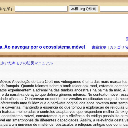
本を探す
ia. Ao navegar por o ecossistema móvel
書籍変更
|
カテゴリ
にきいたキモチの防災マニュアル
Móveis A evolução de Lara Croft nos videogames é uma das mais marcantes da
 da franquia. Quando falamos sobre o tomb raider apk mod, estamos acessan
atos experimentem a adrenalina das tumbas ancestrais na palma da mão. A imp
e da narrativa de ação que definiu gêneros inteiros. No contexto móvel, essa 
idade clássica. O interesse crescente por versões modificadas surge da ne
oferecendo uma fluidez que o hardware original dos anos noventa nem sempr
s e cavernas, mantendo a essência do que tornou a exploração de relíquias
m texturas melhoradas e controles adaptativos que respondem melhor às exi
 o ecossistema móvel, constatamos que a eficiência do código possibilita o
vel em smartphones de diferentes capacidades. Assim, a relevância desta ver
a para um universo de mistérios, obstáculos e relíquias antigas que continu