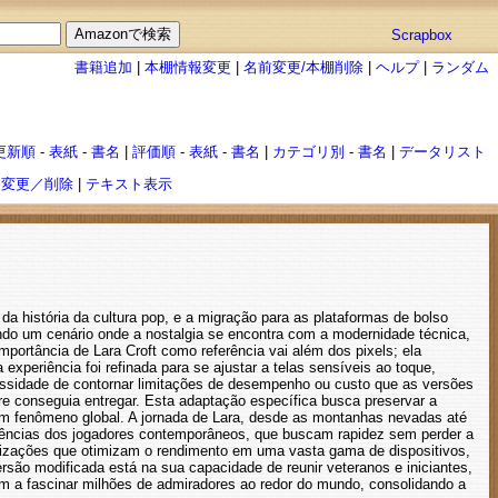
Scrapbox
書籍追加
|
本棚情報変更
|
名前変更/本棚削除
|
ヘルプ
|
ランダム
更新順
-
表紙
-
書名
|
評価順
-
表紙
-
書名
|
カテゴリ別
-
書名
|
データリスト
名変更／削除
|
テキスト表示
 história da cultura pop, e a migração para as plataformas de bolso
do um cenário onde a nostalgia se encontra com a modernidade técnica,
ortância de Lara Croft como referência vai além dos pixels; ela
experiência foi refinada para se ajustar a telas sensíveis ao toque,
cessidade de contornar limitações de desempenho ou custo que as versões
e conseguia entregar. Esta adaptação específica busca preservar a
 um fenômeno global. A jornada de Lara, desde as montanhas nevadas até
gências dos jogadores contemporâneos, que buscam rapidez sem perder a
timizações que otimizam o rendimento em uma vasta gama de dispositivos,
são modificada está na sua capacidade de reunir veteranos e iniciantes,
am a fascinar milhões de admiradores ao redor do mundo, consolidando a