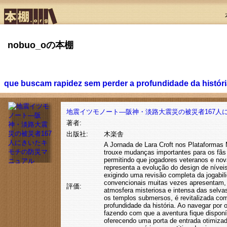
nobuo_oの本棚
que buscam rapidez sem perder a profundidade da histór
地震イツモノート―阪神・淡路大震災の被災者167人
著者:
出版社:
木楽舎
A Jornada de Lara Croft nos Plataformas 
trouxe mudanças importantes para os fãs
permitindo que jogadores veteranos e nov
representa a evolução do design de níveis 
exigindo uma revisão completa da jogabil
convencionais muitas vezes apresentam, 
評価:
atmosfera misteriosa e intensa das selva
os templos submersos, é revitalizada co
profundidade da história. Ao navegar por
fazendo com que a aventura fique disponí
oferecendo uma porta de entrada otimizad