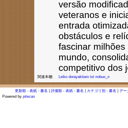
versão modificad
veteranos e inic
entrada otimizad
obstáculos e rel
fascinar milhões
mundo, consolid
competitivo dos 
関連本棚:
Leiko
dorayakitaro
tst
nobuo_o
更新順
-
表紙
-
書名
|
評価順
-
表紙
-
書名
|
カテゴリ別
-
書名
|
デー
Powered by
pitecan