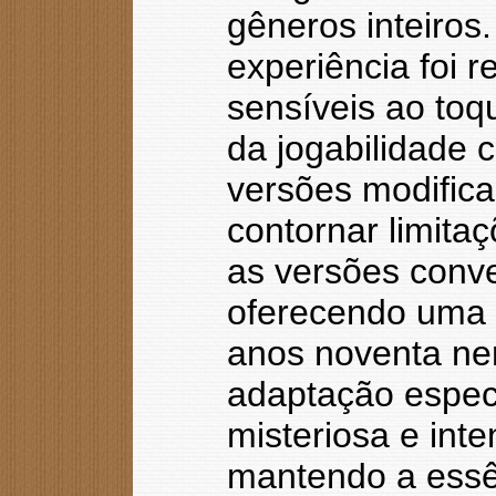
gêneros inteiros
experiência foi r
sensíveis ao toq
da jogabilidade c
versões modific
contornar limit
as versões conv
oferecendo uma f
anos noventa ne
adaptação especí
misteriosa e int
mantendo a essê