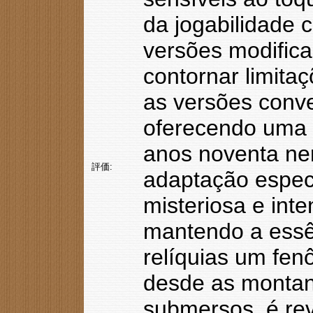
da jogabilidade c
versões modific
contornar limit
as versões conv
oferecendo uma f
anos noventa ne
評価:
adaptação especí
misteriosa e int
mantendo a essê
relíquias um fen
desde as montan
submersos, é rev