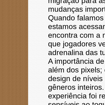
migração para as
mudanças importa
Quando falamos 
estamos acessan
encontra com a 
que jogadores v
adrenalina das 
A importância de
além dos pixels;
design de níveis
gêneros inteiros
experiência foi r
sensíveis ao toq