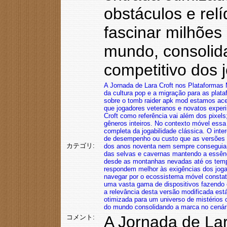
obstáculos e rel
fascinar milhões
mundo, consolid
competitivo dos 
A Jornada de Lara Croft nos Plataformas
da cultura pop
e a migração para as plat
sobre o tomb raider apk mod
estamos ace
que jogadores veteranos e novatos exper
Croft como referência vai além dos pixels
gêneros inteiros. No contexto móvel
essa 
completa da jogabilidade clássica. O int
de desempenho ou custo que as versões 
カテゴリ:
dos anos noventa nem sempre conseguia e
das selvas e cavernas
mantendo a essênc
desde as montanhas nevadas até os tem
respondem melhor às exigências dos jog
navegar por o ecossistema móvel
constat
uma vasta gama de dispositivos
fazendo 
a relevância desta versão modificada está
otimizada para um universo de mistérios
do mundo
consolidando a marca no cenár
A Jornada de Lar
コメント: