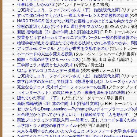
仕事は楽しいかね? 2
(デイル・ドーテン / きこ書房)
ご冗談でしょう、ファインマンさん〈下〉 (岩波現代文庫)
(リチャー
すべて僕に任せてください―東工大モーレツ天才助教授の悲劇
(今野
HARD THINGS 答えがない難問と困難にきみはどう立ち向かうか
(
将棋の渡辺くん(3) (ワイドKC 週刊少年マガジン)
(伊奈 めぐみ / 講
新版 指輪物語〈2〉旅の仲間 上2 (評論社文庫)
(J.R.R. トールキン 
授業をどうする!―カリフォルニア大学バークレー校の授業改善の
物理学者が教える 筋道たてて考える技術 いかに本質をつかみ、問
アップルvs.グーグル: どちらが世界を支配するのか
(フレッド ボー
ハーバードの人生を変える授業
(タル・ベン・シャハー / 大和書房)
図解・台風の科学 (ブルーバックス)
(上野 充, 山口 宗彦 / 講談社)
工学部ヒラノ教授と七人の天才
(今野浩 / 青土社)
Cによるアルゴリズムとデータ構造
(茨木 俊秀 / オーム社)
ご冗談でしょう、ファインマンさん〈上〉 (岩波現代文庫)
(リチャー
数学は科学の女王にして奴隷 1 《数理を愉しむ》シリーズ (ハヤカワ
完全なるチェス 天才ボビー・フィッシャーの生涯
(フランク ブレイ
〈インターネット〉の次に来るもの―未来を決める12の法則
(ケヴィ
隠れていた宇宙 （下）
(ブライアン・グリーン / 早川書房)
新版 指輪物語〈1〉旅の仲間 上1 (評論社文庫)
(J.R.R. トールキン 
ゼロから作るDeep Learning ―Pythonで学ぶディープラーニン
不合理だからすべてがうまくいく―行動経済学で「人を動かす」
(
関数プログラミング実践入門 ──簡潔で、正しいコードを書くために (WEB
工学部ヒラノ教授の事件ファイル
(今野 浩 / 新潮社)
未来を発明するためにいまできること スタンフォード大学 集中講義
なぜマイクロソフトはサイバー攻撃に強いのか? (Software Design pl