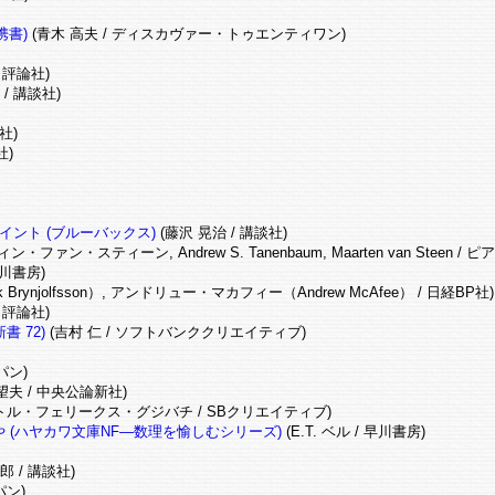
携書)
(青木 高夫 / ディスカヴァー・トゥエンティワン)
/ 評論社)
/ 講談社)
社)
社)
ント (ブルーバックス)
(藤沢 晃治 / 講談社)
・スティーン, Andrew S. Tanenbaum, Maarten van Steen / 
早川書房)
ynjolfsson）, アンドリュー・マカフィー（Andrew McAfee） / 日経BP社)
/ 評論社)
 72)
(吉村 仁 / ソフトバンククリエイティブ)
ャパン)
望夫 / 中央公論新社)
トル・フェリークス・グジバチ / SBクリエイティブ)
(ハヤカワ文庫NF―数理を愉しむシリーズ)
(E.T. ベル / 早川書房)
郎 / 講談社)
パン)