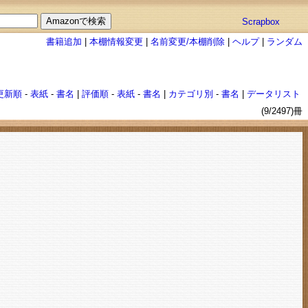
Scrapbox
書籍追加
|
本棚情報変更
|
名前変更/本棚削除
|
ヘルプ
|
ランダム
更新順
-
表紙
-
書名
|
評価順
-
表紙
-
書名
|
カテゴリ別
-
書名
|
データリスト
(9/2497)冊