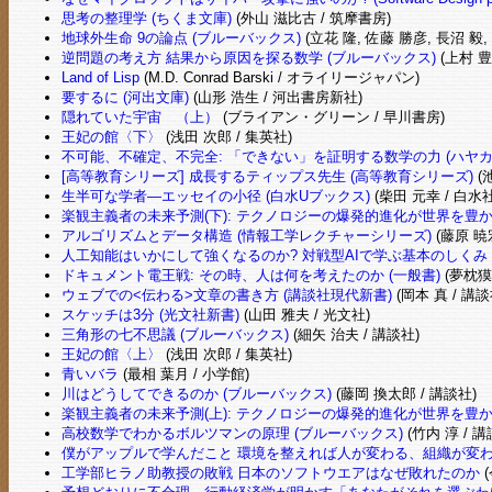
思考の整理学 (ちくま文庫)
(外山 滋比古 / 筑摩書房)
地球外生命 9の論点 (ブルーバックス)
(立花 隆, 佐藤 勝彦, 長沼 毅,
逆問題の考え方 結果から原因を探る数学 (ブルーバックス)
(上村 豊
Land of Lisp
(M.D. Conrad Barski / オライリージャパン)
要するに (河出文庫)
(山形 浩生 / 河出書房新社)
隠れていた宇宙 （上）
(ブライアン・グリーン / 早川書房)
王妃の館〈下〉
(浅田 次郎 / 集英社)
不可能、不確定、不完全: 「できない」を証明する数学の力 (ハヤ
[高等教育シリーズ] 成長するティップス先生 (高等教育シリーズ)
(
生半可な学者―エッセイの小径 (白水Uブックス)
(柴田 元幸 / 白水社
楽観主義者の未来予測(下): テクノロジーの爆発的進化が世界を豊か
アルゴリズムとデータ構造 (情報工学レクチャーシリーズ)
(藤原 暁
人工知能はいかにして強くなるのか? 対戦型AIで学ぶ基本のしくみ 
ドキュメント電王戦: その時、人は何を考えたのか (一般書)
(夢枕獏
ウェブでの<伝わる>文章の書き方 (講談社現代新書)
(岡本 真 / 講談
スケッチは3分 (光文社新書)
(山田 雅夫 / 光文社)
三角形の七不思議 (ブルーバックス)
(細矢 治夫 / 講談社)
王妃の館〈上〉
(浅田 次郎 / 集英社)
青いバラ
(最相 葉月 / 小学館)
川はどうしてできるのか (ブルーバックス)
(藤岡 換太郎 / 講談社)
楽観主義者の未来予測(上): テクノロジーの爆発的進化が世界を豊か
高校数学でわかるボルツマンの原理 (ブルーバックス)
(竹内 淳 / 講
僕がアップルで学んだこと 環境を整えれば人が変わる、組織が変わる
工学部ヒラノ助教授の敗戦 日本のソフトウエアはなぜ敗れたのか
(