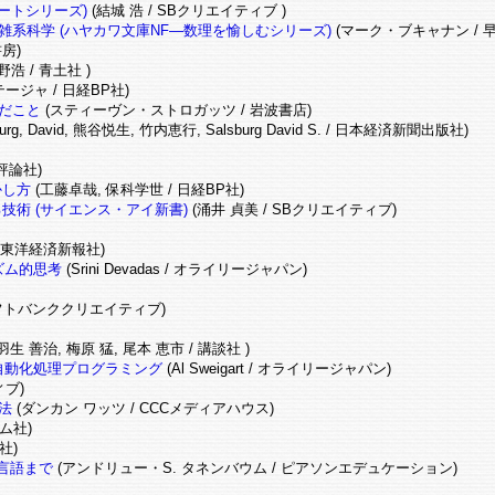
ートシリーズ)
(結城 浩 / SBクリエイティブ )
系科学 (ハヤカワ文庫NF―数理を愉しむシリーズ)
(マーク・ブキャナン / 
房)
野浩 / 青土社 )
ージャ / 日経BP社)
だこと
(スティーヴン・ストロガッツ / 岩波書店)
burg, David, 熊谷悦生, 竹内恵行, Salsburg David S. / 日本経済新聞出版社)
 評論社)
かし方
(工藤卓哉, 保科学世 / 日経BP社)
術 (サイエンス・アイ新書)
(涌井 貞美 / SBクリエイティブ)
 東洋経済新報社)
ズム的思考
(Srini Devadas / オライリージャパン)
 / ソフトバンククリエイティブ)
羽生 善治, 梅原 猛, 尾本 恵市 / 講談社 )
る自動化処理プログラミング
(Al Sweigart / オライリージャパン)
ィブ)
法
(ダンカン ワッツ / CCCメディアハウス)
オーム社)
社)
言語まで
(アンドリュー・S. タネンバウム / ピアソンエデュケーション)