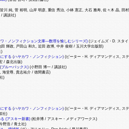
 皆川 純, 菅 裕明, 山岸 明彦, 重信 秀治, 小林 憲正, 大石 雅寿, 佐々木 晶, 田村
 / 講談社)
カワ・ノンフィクション文庫―数理を愉しむシリーズ)
(ジェイムズ・D. スタイン
池田 輝政, 戸田山 和久, 近田 政博, 中井 俊樹 / 玉川大学出版部)
)
にする (ハヤカワ・ノンフィクション)
(ピーター・H. ディアマンディス, ステ
宏 / 森北出版)
(ブルーバックス)
(小野田 博一 / 講談社)
, 海堂尊, 貴志祐介 / 徳間書店)
社)
にする (ハヤカワ・ノンフィクション)
(ピーター・H. ディアマンディス, ステ
談社)
 (アスキー新書)
(松井博 / アスキー・メディアワークス)
今野浩 / 青土社)