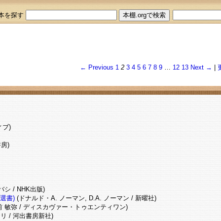
本を探す
← Previous
1
2
3
4
5
6
7
8
9
…
12
13
Next →
|
ィブ)
房)
 / NHK出版)
選書)
(ドナルド・A. ノーマン, D.A. ノーマン / 新曜社)
前 敏弥 / ディスカヴァー・トゥエンティワン)
 / 河出書房新社)