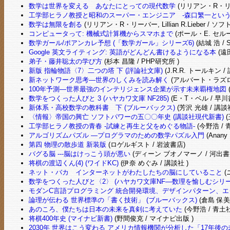
数学は世界を変える あなたにとっての現代数学
(リリアン・R・リーバ
工学部ヒラノ教授と昭和のスーパー・エンジニア -森口繁一という
数学は無限を創る
(リリアン・R・リーバー, Lillian R.Lieber 
コンピュータって: 機械式計算機からスマホまで
(ポール・E. セル
数学ガール/ポアンカレ予想 (「数学ガール」シリーズ6)
(結城 浩 /
Google 英文ライティング: 英語がどんどん書けるようになる本
(遠
弟子・藤井聡太の学び方
(杉本 昌隆 / PHP研究所 )
新版 指輪物語〈7〉二つの塔 下 (評論社文庫)
(J.R.R. トールキン /
新ネットワーク思考―世界のしくみを読み解く
(アルバート・ラズロ・
100年予測―世界最強のインテリジェンス企業が示す未来覇権地図
数学をつくった人びと 3 (ハヤカワ文庫 NF285)
(E・T・ベル / 早川
新体系・高校数学の教科書 下 (ブルーバックス)
(芳沢 光雄 / 講談
〈情報〉帝国の興亡 ソフトパワーの五〇〇年史 (講談社現代新書)
(
工学部ヒラノ教授の青春 -試練と再生と父をめぐる物語-
(今野浩 / 
アルゴリズムパズル ―プログラマのための数学パズル入門
(Anany 
第四 物理の散歩道 新装版
(ロゲルギスト / 岩波書店)
バグる脳 ---脳はけっこう頭が悪い
(ディーン ブオノマーノ / 河出書
将棋の渡辺くん(4) (ワイドKC)
(伊奈 めぐみ / 講談社 )
ネット・バカ インターネットがわたしたちの脳にしていること
(
数学をつくった人びと〈2〉 (ハヤカワ文庫NF―数理を愉しむシリー
モダンC言語プログラミング 統合開発環境、デザインパターン、
論理が伝わる 世界標準の「書く技術」 (ブルーバックス)
(倉島 保美 
あのころ、僕たちは日本の未来を真剣に考えていた
(今野浩 / 青土社
将棋400年史 (マイナビ新書)
(野間俊克 / マイナビ出版 )
2030年 世界はこう変わる アメリカ情報機関が分析した「17年後の