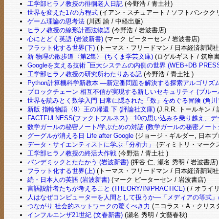
工学部ヒラノ教授の徘徊老人日記
(今野浩 / 青土社)
世界を変えた17の方程式
(イアン・スチュアート / ソフトバンクク
ゲーム理論の思考法
(川西 諭 / 中経出版)
ヒラノ教授の線形計画法物語
(今野浩 / 岩波書店)
心にとどく英語 (岩波新書)
(マーク ピーターセン / 岩波書店)
フラット化する世界(下)
(トーマス・フリードマン / 日本経済新聞社
新 物理の散歩道〈第2集〉 (ちくま学芸文庫)
(ロゲルギスト / 筑摩書
Googleを支える技術 ‾巨大システムの内側の世界 (WEB+DB PRE
工学部ヒラノ教授の研究所わたりある記
(今野浩 / 青土社 )
Python計算機科学新教本 ―新定番問題を解決する探索アルゴリ
ブロックチェーン 相互不信が実現する新しいセキュリティ (ブルー
世界を読みとく数学入門 日常に隠された「数」をめぐる冒険 (角川
新版 指輪物語〈9〉王の帰還 下 (評論社文庫)
(J.R.R. トールキン /
FACTFULNESS(ファクトフルネス) 10の思い込みを乗り越え
数学ガールの秘密ノート/学ぶための対話 (数学ガールの秘密ノート
グーグルが消える日 Life after Google
(ジョージ・ギルダー, 日本ブロ
データ・サイエンティストに学ぶ「分析力」
(ディミトリ・マークス,
工学部ヒラノ教授の終活大作戦
(今野浩 / 青土社 )
パンデミックとたたかう (岩波新書)
(押谷 仁, 瀬名 秀明 / 岩波書店)
フラット化する世界(上)
(トーマス・フリードマン / 日本経済新聞社
続・日本人の英語 (岩波新書)
(マーク ピーターセン / 岩波書店)
言語設計者たちが考えること (THEORY/IN/PRACTICE)
( / オラ
人はなぜコンピューターを人間として扱うか―「メディアの等式」
つながり 社会的ネットワークの驚くべき力
(ニコラス・A・クリスタ
インフルエンザ21世紀 (文春新書)
(瀬名 秀明 / 文藝春秋)