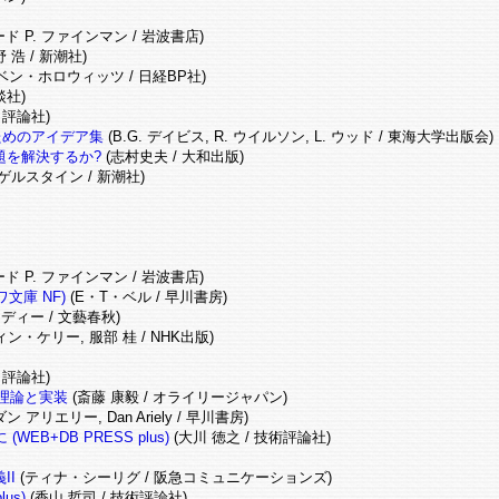
ド P. ファインマン / 岩波書店)
 浩 / 新潮社)
ベン・ホロウィッツ / 日経BP社)
談社)
/ 評論社)
ためのアイデア集
(B.G. デイビス, R. ウイルソン, L. ウッド / 東海大学出版会)
題を解決するか?
(志村史夫 / 大和出版)
ゲルスタイン / 新潮社)
ド P. ファインマン / 岩波書店)
文庫 NF)
(E・T・ベル / 早川書房)
ディー / 文藝春秋)
ン・ケリー, 服部 桂 / NHK出版)
/ 評論社)
グの理論と実装
(斎藤 康毅 / オライリージャパン)
ダン アリエリー, Dan Ariely / 早川書房)
+DB PRESS plus)
(大川 徳之 / 技術評論社)
II
(ティナ・シーリグ / 阪急コミュニケーションズ)
us)
(香山 哲司 / 技術評論社)