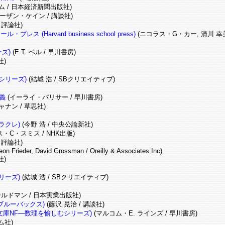
 / 日本経済新聞出版社)
ーザン・ケイン / 講談社)
/ 評論社)
arvard business school press)
(ニコラス・G・カー, 清川 幸
ズ)
(E.T. ベル / 早川書房)
社)
シリーズ)
(結城 浩 / SBクリエイティブ)
義
(イーライ・パリサー / 早川書房)
ナン / 草思社)
ラクレ)
(今野 浩 / 中央公論新社)
・C・スミス / NHK出版)
/ 評論社)
eon Frieder, David Grossman / Oreilly & Associates Inc)
社)
リーズ)
(結城 浩 / SBクリエイティブ)
ルドマン / 日本実業出版社)
ブルーバックス)
(藤沢 晃治 / 講談社)
庫NF―数理を愉しむシリーズ)
(マルコム・E. ラインズ / 早川書房)
ム社)