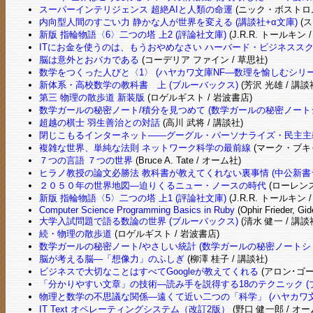
スーパーインテリジェンス 超絶AIと人類の命運
(ニック・ボストロム
内向型人間のすごい力 静かな人が世界を変える (講談社+α文庫)
(ス
新版 指輪物語〈6〉二つの塔 上2 (評論社文庫)
(J.R.R. トールキン 
ITにお金を使うのは、もうおやめなさい ハーバード・ビジネススクール・プレス (H
脳は意外とおバカである
(コーデリア ファイン / 草思社)
数学をつくった人びと〈1〉 (ハヤカワ文庫NF―数理を愉しむシリー
新体系・高校数学の教科書 上 (ブルーバックス)
(芳沢 光雄 / 講談
第三 物理の散歩道 新装版
(ロゲルギスト / 岩波書店)
数学ガールの秘密ノート/積分を見つめて (数学ガールの秘密ノート
超越の棋士 羽生善治との対話
(高川 武将 / 講談社)
閉じこもるインターネット――グーグル・パーソナライズ・民主主
複雑な世界、単純な法則 ネットワーク科学の最前線
(マーク・ブキャ
７つの言語 ７つの世界
(Bruce A. Tate / オーム社)
ヒラノ教授の論文必勝法 教科書が教えてくれない裏事情 (中公新書
２０５０年の世界地図―迫りくるニュー・ノースの時代
(ローレンス
新版 指輪物語〈5〉二つの塔 上1 (評論社文庫)
(J.R.R. トールキン 
Computer Science Programming Basics in Ruby
(Ophir Frieder, Gid
大学入試問題で語る数論の世界 (ブルーバックス)
(清水 健一 / 講談
続・物理の散歩道
(ロゲルギスト / 岩波書店)
数学ガールの秘密ノート/やさしい統計 (数学ガールの秘密ノートシ
脳が考える脳―「想像力」のふしぎ
(柳澤 桂子 / 講談社)
ビジネスで大切なことはすべてGoogleが教えてくれる
(アロン･ゴー
「分かりやすい文章」の技術―読み手を説得する18のテクニック (
物理と数学の不思議な関係―遠くて近い二つの「科学」 (ハヤカワ文
IT Text オペレーティングシステム（改訂2版）
(野口 健一郎 / オー