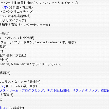
ー, Lillian R.Lieber / ソフトバンククリエイティブ)
天才-
(今野浩 / 青土社)
/ ソフトバンククリエイティブ)
ージ / 東洋経済新報社)
 SBクリエイティブ)
田和子 / 講談社インターナショナル)
 評論社)
バラバシ / NHK出版)
(ジョージ フリードマン, George Friedman / 早川書房)
書房)
社)
玉木 俊明 / 講談社)
青土社)
Levitin, Maria Levitin / オライリージャパン)
房新社)
ニコラス・Ｇ・カー / 青土社)
ズ)
(E.T. ベル / 早川書房)
エクストリーム・プログラミング、テスト駆動開発、リファクタリング、継続
/ 講談社)
)
未来」
( / 講談社)