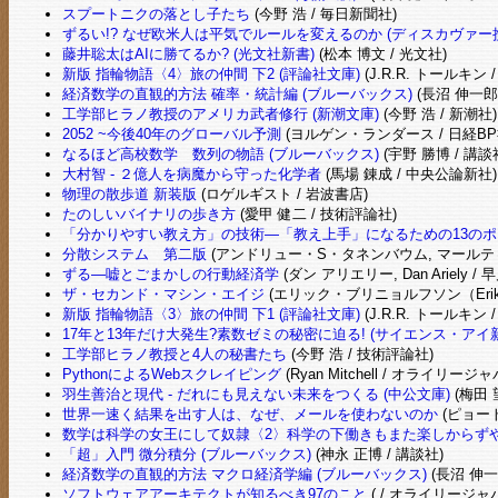
スプートニクの落とし子たち
(今野 浩 / 毎日新聞社)
ずるい!? なぜ欧米人は平気でルールを変えるのか (ディスカヴァー
藤井聡太はAIに勝てるか? (光文社新書)
(松本 博文 / 光文社)
新版 指輪物語〈4〉旅の仲間 下2 (評論社文庫)
(J.R.R. トールキン 
経済数学の直観的方法 確率・統計編 (ブルーバックス)
(長沼 伸一郎 
工学部ヒラノ教授のアメリカ武者修行 (新潮文庫)
(今野 浩 / 新潮社)
2052 ~今後40年のグローバル予測
(ヨルゲン・ランダース / 日経BP
なるほど高校数学 数列の物語 (ブルーバックス)
(宇野 勝博 / 講談
大村智 - ２億人を病魔から守った化学者
(馬場 錬成 / 中央公論新社)
物理の散歩道 新装版
(ロゲルギスト / 岩波書店)
たのしいバイナリの歩き方
(愛甲 健二 / 技術評論社)
「分かりやすい教え方」の技術―「教え上手」になるための13のポイ
分散システム 第二版
(アンドリュー・S・タネンバウム, マールティン・ファン
ずる―嘘とごまかしの行動経済学
(ダン アリエリー, Dan Ariely / 
ザ・セカンド・マシン・エイジ
(エリック・ブリニョルフソン（Erik Br
新版 指輪物語〈3〉旅の仲間 下1 (評論社文庫)
(J.R.R. トールキン 
17年と13年だけ大発生?素数ゼミの秘密に迫る! (サイエンス・アイ新書
工学部ヒラノ教授と4人の秘書たち
(今野 浩 / 技術評論社)
PythonによるWebスクレイピング
(Ryan Mitchell / オライリージ
羽生善治と現代 - だれにも見えない未来をつくる (中公文庫)
(梅田 
世界一速く結果を出す人は、なぜ、メールを使わないのか
(ピョー
数学は科学の女王にして奴隷〈2〉科学の下働きもまた楽しからずや 
「超」入門 微分積分 (ブルーバックス)
(神永 正博 / 講談社)
経済数学の直観的方法 マクロ経済学編 (ブルーバックス)
(長沼 伸一
ソフトウェアアーキテクトが知るべき97のこと
( / オライリージャ