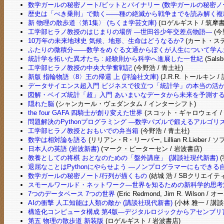
数学ガールの秘密ノート/ビットとバイナリー (数学ガールの秘密ノ
歴史は「べき乗則」で動く――種の絶滅から戦争までを読み解く複雑
新 物理の散歩道〈第1集〉 (ちくま学芸文庫)
(ロゲルギスト / 筑摩書
工学部ヒラノ教授のはじまりの場所 ―世田谷少年交差点物語―
(今
10万年の未来地球史 気候、地形、生命はどうなるか?
(カート・ステ
ふたりの微積分――数学をめぐる文通からぼくが人生について学ん
統計学を拓いた異才たち : 経験則から科学へ進展した一世紀
(Sals
工学部ヒラノ教授の中央大学奮戦記
(今野浩 / 青土社)
新版 指輪物語〈8〉王の帰還 上 (評論社文庫)
(J.R.R. トールキン /
データサイエンス超入門 ビジネスで役立つ「統計学」の本当の活
図解・ベイズ統計「超」入門 あいまいなデータから未来を予測する技
隠れた脳
(シャンカール・ヴェダンタム / インターシフト)
the four GAFA 四騎士が創り変えた世界
(スコット・ギャロウェイ /
問題解決のPythonプログラミング ―数学パズルで鍛えるアルゴリ
工学部ヒラノ教授とおもいでの弁当箱
(今野浩 / 青土社)
数学は相対論を語る
(リリアン・R・リーバー, Lillian R.Lieber
日本人の英語 (岩波新書)
(マーク・ピーターセン / 岩波書店)
教養としての将棋 おとなのための「盤外講座」 (講談社現代新書)
(
退屈なことはPythonにやらせよう ―ノンプログラマーにもでき
数学ガールの秘密ノート/行列が描くもの
(結城 浩 / SBクリエイテ
スモールワールド・ネットワーク―世界を知るための新科学的思考
7つのデータベース 7つの世界
(Eric Redmond, Jim R. Wilson / 
AIの衝撃 人工知能は人類の敵か (講談社現代新書)
(小林 雅一 / 講談
構造化コンピュータ構成 第4版―デジタルロジックからアセンブリ
第五 物理の散歩道 新装版
(ロゲルギスト / 岩波書店)