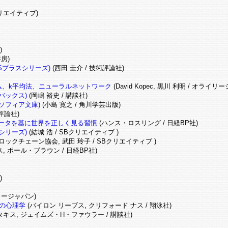
リエイティブ)
)
房)
SSプラスシリーズ)
(西田 圭介 / 技術評論社)
ズム、k平均法、ニューラルネットワーク
(David Kopec, 黒川 利明 / オライリ
バックス)
(岡嶋 裕史 / 講談社)
ソフィア文庫)
(小島 寛之 / 角川学芸出版)
 評論社)
、データを基に世界を正しく見る習慣
(ハンス・ロスリング / 日経BP社)
シリーズ)
(結城 浩 / SBクリエイティブ )
ックチェーン協会, 武田 玲子 / SBクリエイティブ )
 ポール・ブラウン / 日経BP社)
)
イリージャパン)
の心理学
(バイロン リーブス, クリフォード ナス / 翔泳社)
キス, ジェイムズ・H・ファウラー / 講談社)