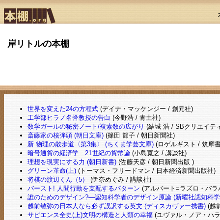
岸リトルの本棚
世界を変えた24の方程式
(デイナ・マッケンジー / 創元社)
工学部ヒラノ名誉教授の告白
(今野浩 / 青土社)
数学ガールの秘密ノート/複素数の広がり
(結城 浩 / SBクリエイテ
斎藤家の核弾頭 (朝日文庫)
(篠田 節子 / 朝日新聞社)
新 物理の散歩道〈第3集〉 (ちくま学芸文庫)
(ロゲルギスト / 筑摩書
暗号通貨の経済学 21世紀の貨幣論
(小島寛之 / 講談社)
理想を現実にする力 (朝日新書)
(佐藤天彦 / 朝日新聞出版 )
グリーン革命(上)
(トーマス・フリードマン / 日本経済新聞出版社)
将棋の渡辺くん（5）
(伊奈めぐみ / 講談社)
バースト! 人間行動を支配するパターン
(アルバート=ラズロ・バラバシ
誰のためのデザイン?―認知科学者のデザイン原論 (新曜社認知科学
越前敏弥の日本人なら必ず誤訳する英文 (ディスカヴァー携書)
(越
サピエンス全史(上)文明の構造と人類の幸福
(ユヴァル・ノア・ハラリ