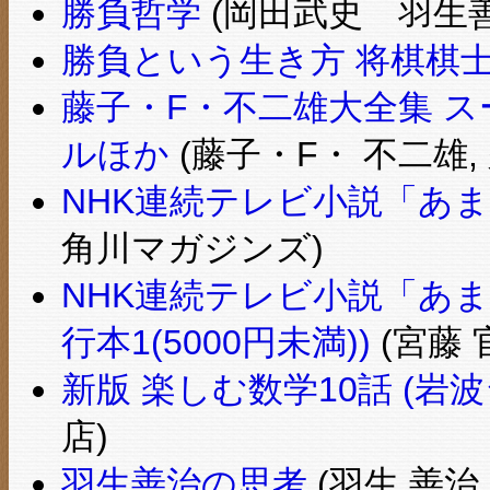
勝負哲学
(岡田武史 羽生善
勝負という生き方 将棋棋士
藤子・F・不二雄大全集 ス
ルほか
(藤子・F・ 不二雄, 
NHK連続テレビ小説「あま
角川マガジンズ)
NHK連続テレビ小説「あま
行本1(5000円未満))
(宮藤 
新版 楽しむ数学10話 (岩
店)
羽生善治の思考
(羽生 善治 