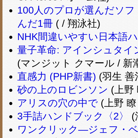
100人のプロが選んだソ
んだ1冊
( / 翔泳社)
NHK間違いやすい日本語
量子革命: アインシュタ
(マンジット クマール / 新
直感力 (PHP新書)
(羽生 善治
砂の上のロビンソン
(上野 
アリスの穴の中で
(上野 瞭 
3手詰ハンドブック〈2〉
(
ワンクリック―ジェフ・ベゾ