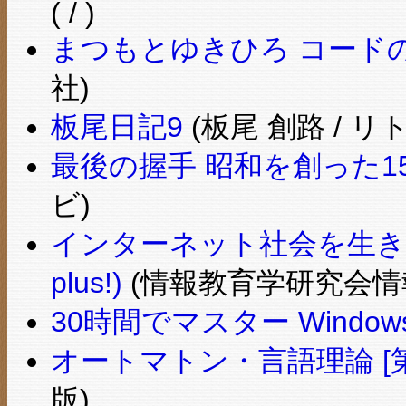
( / )
まつもとゆきひろ コード
社)
板尾日記9
(板尾 創路 / リ
最後の握手 昭和を創った1
ビ)
インターネット社会を生きる
plus!)
(情報教育学研究会情
30時間でマスター Windows8
オートマトン・言語理論 [第
版)