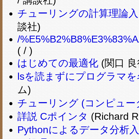
チューリングの計算理論入門
談社)
/%E5%B2%B8%E3%83%A
( / )
はじめての最適化
(関口 良
lsを読まずにプログラマを
ム)
チューリング (コンピュー
詳説 Cポインタ
(Richar
Pythonによるデータ分析入