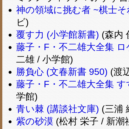
神の領域に挑む者 ~棋士そ
ビ)
覆す力 (小学館新書)
(森内 
藤子・F・不二雄大全集 ロ
二雄 / 小学館)
勝負心 (文春新書 950)
(渡辺
藤子・F・不二雄大全集 
学館)
青い棘 (講談社文庫)
(三浦 
紫の砂漠
(松村 栄子 / 新潮