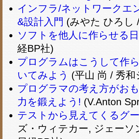
インフラ/ネットワークエ
&設計入門
(みやた ひろし 
ソフトを他人に作らせる日
経BP社)
プログラムはこうして作
いてみよう
(平山 尚 / 秀
プログラマの考え方がおも
力を鍛えよう!
(V.Anton
テストから見えてくるグ
ズ・ウィテカー, ジェーソ