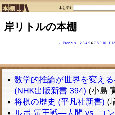
本を探す
岸リトルの本棚
← Previous
1
2
3
4
5
6
7
8
9
10
11
1
数学的推論が世界を変える
(NHK出版新書 394)
(小島 寛
将棋の歴史 (平凡社新書)
(
ルポ 電王戦―人間 vs. コ