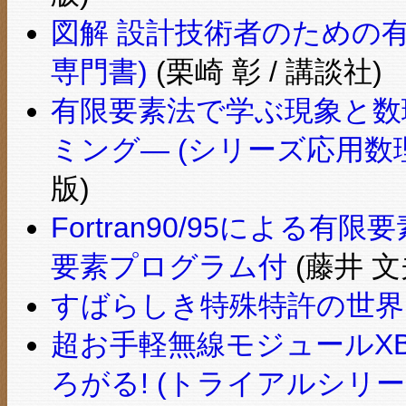
図解 設計技術者のための有
専門書)
(栗崎 彰 / 講談社)
有限要素法で学ぶ現象と数理 
ミング― (シリーズ応用数理
版)
Fortran90/95による
要素プログラム付
(藤井 文
すばらしき特殊特許の世界
超お手軽無線モジュールXB
ろがる! (トライアルシリー