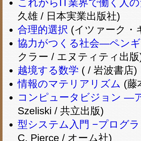
これからIT業界で働く人
久雄 / 日本実業出版社)
合理的選択
(イツァーク・ギ
協力がつくる社会―ペン
クラー / エヌティティ出版
越境する数学
( / 岩波書店)
情報のマテリアリズム
(藤
コンピュータビジョン ―
Szeliski / 共立出版)
型システム入門 −プログ
C. Pierce / オーム社)