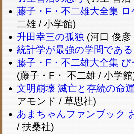
藤子・F・不二雄大全集 ロ
二雄 / 小学館)
升田幸三の孤独
(河口 俊彦 
統計学が最強の学問である
藤子・F・不二雄大全集 
(藤子・F・ 不二雄 / 小学館
文明崩壊 滅亡と存続の命運
アモンド / 草思社)
あまちゃんファンブック 
/ 扶桑社)