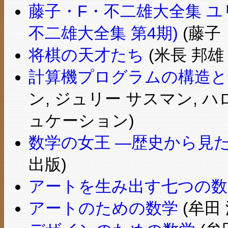
藤子・F・不二雄大全集 ユ
不二雄大全集 第4期)
(藤子・
将棋の天才たち
(米長 邦雄 
計算機プログラムの構造と
ン, ジュリー サスマン, 
ュケーション)
数学の女王 ―歴史から見
出版)
アートを生み出す七つの数
アートのための数学
(牟田 