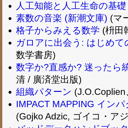
人工知能と人工生命の基礎
素数の音楽 (新潮文庫)
(マ
格子からみえる数学
(枡田
ガロアに出会う: はじめ
数学書房)
数字か?直感か? 迷ったら統
清 / 廣済堂出版)
組織パターン
(J.O.Coplie
IMPACT MAPPING
(Gojko Adzic, ゴイコ・ア