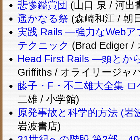
悲惨鑑賞団
(山口 泉 / 河
遥かなる祭
(森崎和江 / 朝
実践 Rails ―強力なW
テクニック
(Brad Edig
Head First Rails ―
Griffiths / オライリージャ
藤子・F・不二雄大全集 ロ
二雄 / 小学館)
原発事故と科学的方法 (岩
岩波書店)
21世紀への階段 第2部―