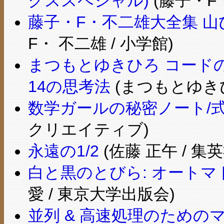
クススペシャル)
(藤子・F・
藤子・F・不二雄大全集 山
F・ 不二雄 / 小学館)
まつもとゆきひろ コード
14の思考法
(まつもとゆきひ
数学ガールの秘密ノート/
クリエイティブ)
永遠の1/2
(佐藤 正午 / 集英
白と黒のとびら: オート
愛 / 東京大学出版会)
並列 & 高速処理のための