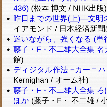
436)
(松本 博文 / NHK出版)
昨日までの世界(上)―文
イアモンド / 日本経済新聞
迷いながら、強くなる (単
藤子・F・不二雄大全集 
館)
ディジタル作法 −カーニ
Kernighan / オーム社)
藤子・F・不二雄大全集 
ほか
(藤子・F・ 不二雄 / 