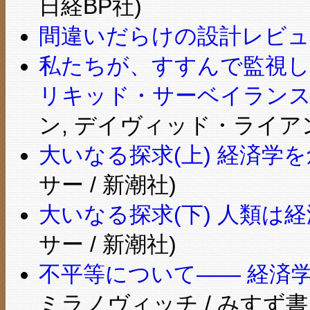
日経BP社)
間違いだらけの設計レビュ
私たちが、すすんで監視し
リキッド・サーベイランス
ン, デイヴィッド・ライアン 
大いなる探求(上) 経済学
サー / 新潮社)
大いなる探求(下) 人類は
サー / 新潮社)
不平等について―― 経済学
ミラノヴィッチ / みすず書