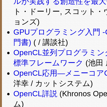
ルが実践する創造性を最大
ト・ドーリー, スコット・
ョンズ)
GPUプログラミング入門 -
門書)
( / 講談社)
OpenCL並列プログラミン
標準フレームワーク
(池田
OpenCL応用―メニーコア
洋幸 / カットシステム)
OpenCL詳説
(Khronos Op
ム)