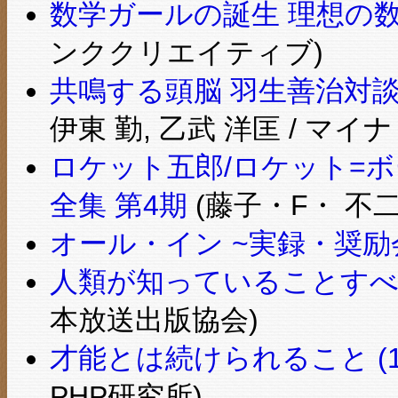
数学ガールの誕生 理想の
ンククリエイティブ)
共鳴する頭脳 羽生善治対
伊東 勤, 乙武 洋匡 / マイナ
ロケット五郎/ロケット=ボ
全集 第4期
(藤子・F・ 不二
オール・イン ~実録・奨
人類が知っていることすべ
本放送出版協会)
才能とは続けられること (
PHP研究所)