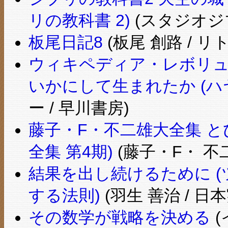
リの教科書 2)
(スタジオジブ
板尾日記8
(板尾 創路 / リ
ウィキペディア・レボリュ
いかにして生まれたか (ハヤカ
ー / 早川書房)
藤子・F・不二雄大全集 と
全集 第4期)
(藤子・F・ 不二
結果を出し続けるために 
する法則)
(羽生 善治 / 日
その数学が戦略を決める
(