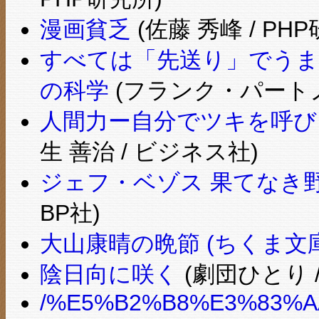
漫画貧乏
(佐藤 秀峰 / PH
すべては「先送り」でうま
の科学
(フランク・パートノ
人間力ー自分でツキを呼び
生 善治 / ビジネス社)
ジェフ・ベゾス 果てなき
BP社)
大山康晴の晩節 (ちくま文庫
陰日向に咲く
(劇団ひとり /
/%E5%B2%B8%E3%83%A