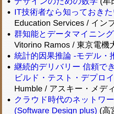
デザインのための数学
(牟
IT技術者なら知っておき
Education Services 
群知能とデータマイニング
Vitorino Ramos / 東京
統計的因果推論 -モデル・
継続的デリバリー 信頼で
ビルド・テスト・デプロ
Humble / アスキー・メ
クラウド時代のネットワーク技
(Software Design plus)
(高