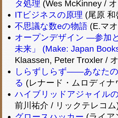
タ処理
(Wes McKinney
ITビジネスの原理
(尾原 和啓
不思議な数eの物語
(E.マオ
オープンデザイン ―参加
未来」 (Make: Japan Books
Klaassen, Peter Troxl
しらずしらず――あなたの
る
(レナード・ムロディナウ
ハイブリッドアジャイル
前川祐介 / リックテレコム
グロースハッカー
(ライアン