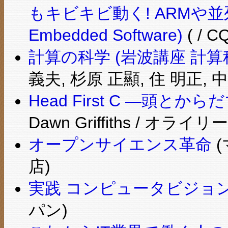
もキビキビ動く! ARMや並
Embedded Software)
( / 
計算の科学 (岩波講座 計算科
義夫, 杉原 正顯, 住 明正, 
Head First C ―頭と
Dawn Griffiths / オラ
オープンサイエンス革命
(
店)
実践 コンピュータビジョ
パン)