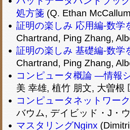
バッドデータハンドブック
処方箋
(Q. Ethan McCa
証明の楽しみ 応用編-数
Chartrand, Ping Zhang, Al
証明の楽しみ 基礎編-数
Chartrand, Ping Zhang, Al
コンピュータ概論 ―情報シ
美 幸雄, 植竹 朋文, 大曽根 
コンピュータネットワーク
バウム, デイビッド・J・ウ
マスタリングNginx
(Dimit