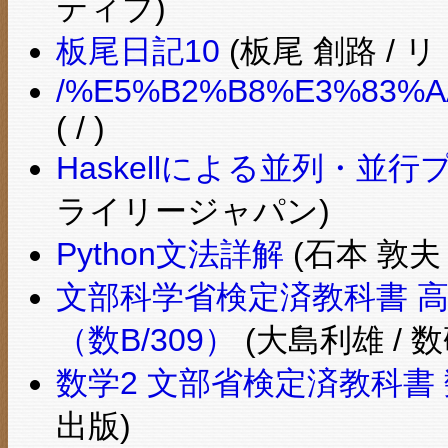
ティブ)
板尾日記10
(板尾 創路 / 
/%E5%B2%B8%E3%83%A
( / )
Haskellによる並列・並
ライリージャパン)
Python文法詳解
(石本 敦夫
文部科学省検定済教科書 高
（数B/309）
(大島利雄 / 
数学2 文部省検定済教科書 
出版)