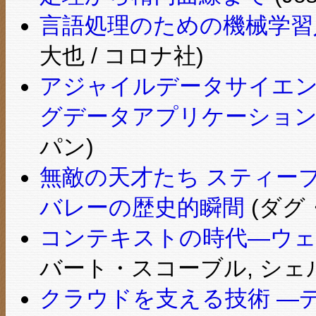
言語処理のための機械学習入
大也 / コロナ社)
アジャイルデータサイエン
グデータアプリケーショ
パン)
無敵の天才たち スティー
バレーの歴史的瞬間
(ダグ・
コンテキストの時代―ウェ
バート・スコーブル, シェル
クラウドを支える技術 ―