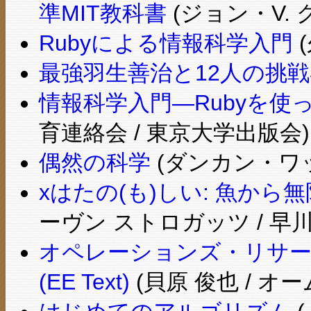
準MIT教科書
(ジョン・V. 
Rubyによる情報科学入門
(
最強羽生善治と12人の挑戦
情報科学入門―Rubyを使
育連絡会 / 東京大学出版会)
偶然の科学
(ダンカン・ワッ
xはたの(も)しい: 魚か
ーヴン ストロガッツ / 早
オペレーションズ・リサ
(EE Text)
(貝原 俊也 / オー