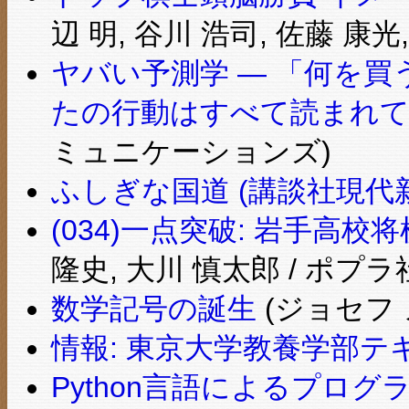
辺 明, 谷川 浩司, 佐藤 康光
ヤバい予測学 ― 「何を
たの行動はすべて読まれ
ミュニケーションズ)
ふしぎな国道 (講談社現代
(034)一点突破: 岩手高校
隆史, 大川 慎太郎 / ポプラ
数学記号の誕生
(ジョセフ 
情報: 東京大学教養学部テ
Python言語によるプロ