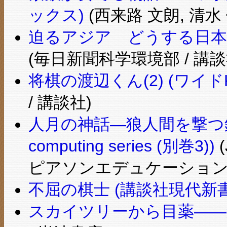
ックス)
(西来路 文朗, 清水 
迫るアジア どうする日本の
(毎日新聞科学環境部 / 講談
将棋の渡辺くん(2) (ワイ
/ 講談社)
人月の神話―狼人間を撃つ銀の弾は
computing series (別巻3))
(
ピアソンエデュケーション
不屈の棋士 (講談社現代新書
スカイツリーから目薬――