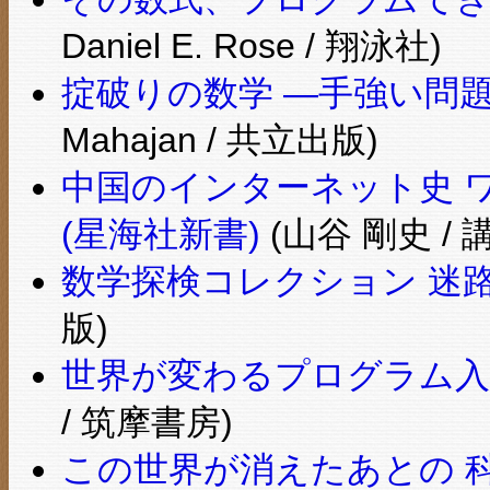
Daniel E. Rose / 翔泳社)
掟破りの数学 ―手強い問
Mahajan / 共立出版)
中国のインターネット史 
(星海社新書)
(山谷 剛史 / 
数学探検コレクション 迷
版)
世界が変わるプログラム入門
/ 筑摩書房)
この世界が消えたあとの 