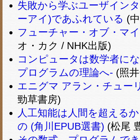
失敗から学ぶユーザインタフ
ーアイ)であふれている
(中
フューチャー・オブ・マイ
オ・カク / NHK出版)
コンピュータは数学者にな
プログラムの理論へ-
(照井
エニグマ アラン・チューリ
勁草書房)
人工知能は人間を超えるか
の (角川EPUB選書)
(松尾 豊
その数式、プログラムで