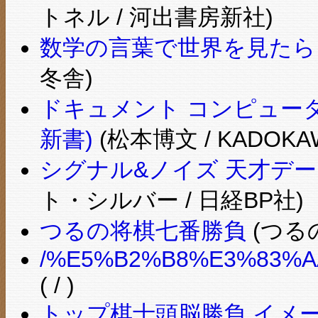
トネル / 河出書房新社)
数学の言葉で世界を見たら
冬舎)
ドキュメント コンピュータ
新書)
(松本博文 / KADOK
シグナル&ノイズ 天才デ
ト・シルバー / 日経BP社)
つるの将棋七番勝負
(つるの
/%E5%B2%B8%E3%83%A
( / )
トップ棋士頭脳勝負 イメ