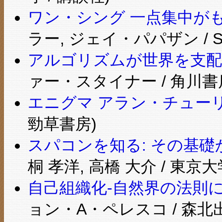
ワン・シング 一点集中が
ラー, ジェイ・パパザン /
アルゴリズムが世界を支配す
ァー・スタイナー / 角川書
エニグマ アラン・チューリ
勁草書房)
スパコンを知る: その基
桐 孝洋, 高橋 大介 / 東京
自己組織化-自然界の法則
ョン・A・ペレスコ / 森北