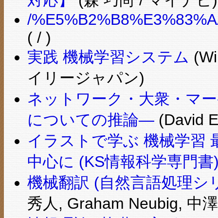
/%E5%B2%B8%E3%83%A
( / )
実践 機械学習システム
(Wi
イリージャパン)
ネットワーク・大衆・マー
についての推論―
(David E
イラストで学ぶ 機械学習
中心に (KS情報科学専門書
機械翻訳 (自然言語処理シ
秀人, Graham Neubig, 