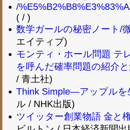
/%E5%B2%B8%E3%83%A
( / )
数学ガールの秘密ノート/
エイティブ)
モンティ・ホール問題 テ
を呼んだ確率問題の紹介と
/ 青土社)
Think Simple―アッ
ル / NHK出版)
ツイッター創業物語 金と
ビルトン / 日本経済新聞出