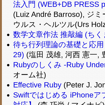
法入門 (WEB+DB PRESS pl
(Luiz André Barroso),
ウルス・ヘルツル(Urs Holzl
数学文章作法 推敲編 (ちく
待ち行列理論の基礎と応用 
29)
(塩田 茂雄, 河西 憲一, 
Rubyのしくみ -Ruby Under 
オーム社)
Effective Ruby
(Peter J. J
Swiftではじめる iPhone
対応】
(森 巧尚 / マイナビ)