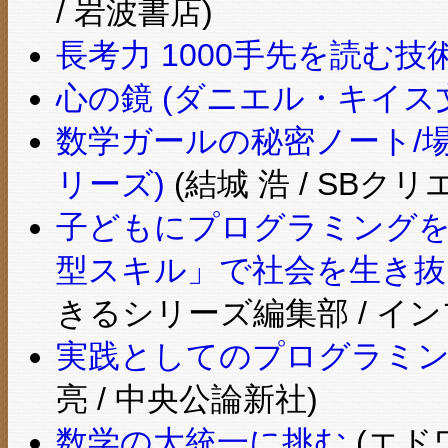
/ 岩波書店)
長考力 1000手先を読む技術
心の鏡 (ダニエル・キイス
数学ガールの秘密ノート/場
リーズ)
(結城 浩 / SBク
子どもにプログラミングを
型スキル」で社会を生き抜く
きるシリーズ編集部 / イン
実践としてのプログラミング講
亮 / 中央公論新社)
数学の大統一に挑む
(エド