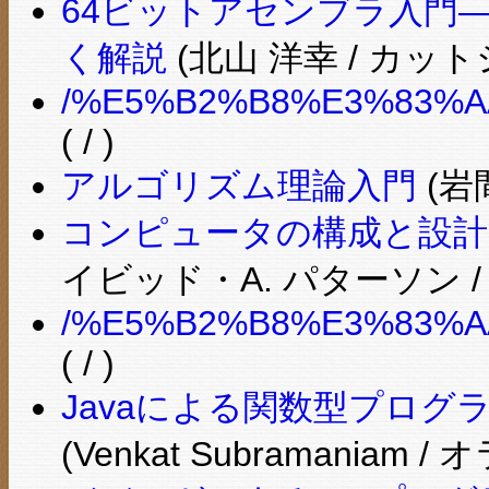
64ビットアセンブラ入門―
く解説
(北山 洋幸 / カッ
/%E5%B2%B8%E3%83%A
( / )
アルゴリズム理論入門
(岩
コンピュータの構成と設計 
イビッド・A. パターソン /
/%E5%B2%B8%E3%83%A
( / )
Javaによる関数型プログラミ
(Venkat Subramaniam