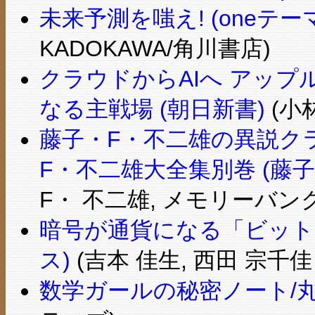
未来予測を嗤え! (oneテーマ
KADOKAWA/角川書店)
クラウドからAIへ アッ
なる主戦場 (朝日新書)
(小
藤子・F・不二雄の異説クラ
F・不二雄大全集別巻 (藤子
F・ 不二雄, メモリーバンク 
暗号が通貨になる「ビット
ス)
(吉本 佳生, 西田 宗千佳 
数学ガールの秘密ノート/