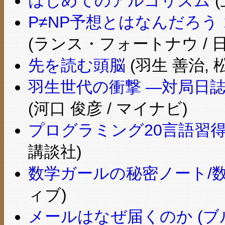
はじめてのアルゴリズム
(
P≠NP予想とはなんだろう
(ランス・フォートナウ / 
先を読む頭脳
(羽生 善治, 松
羽生世代の衝撃 ―対局日誌傑
(河口 俊彦 / マイナビ)
プログラミング20言語習得
講談社)
数学ガールの秘密ノート/
ィブ)
メールはなぜ届くのか (ブ