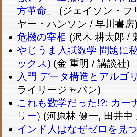
方革命」
(ジェイソン・フ
ヤー・ハンソン / 早川書房
危機の宰相
(沢木 耕太郎 /
やじうま入試数学 問題に
ックス)
(金 重明 / 講談社)
入門 データ構造とアルゴ
ライリージャパン)
これも数学だった!?: カー
リー)
(河原林 健一, 田井中 
インド人はなぜゼロを見つけ