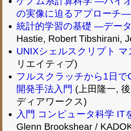
ゲノム系計算科学 ―バイ
の実像に迫るアプローチ― (
統計的学習の基礎 ―デー
Hastie, Robert Tibshiran
UNIXシェルスクリプト マ
リエイティブ)
フルスクラッチから1日で
開発手法入門
(上田隆一, 後
ディアワークス)
入門 コンピュータ科学 I
Glenn Brookshear /