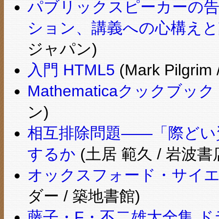
パブリックスピーカーの告
ション、講義への心構えと
ジャパン)
入門 HTML5
(Mark Pilg
Mathematicaクックブック
ン)
相互排除問題――「際どい
するか
(土居 範久 / 岩波書
オックスフォード・サイ
ダー / 築地書館)
藤子・F・不二雄大全集 ドラ