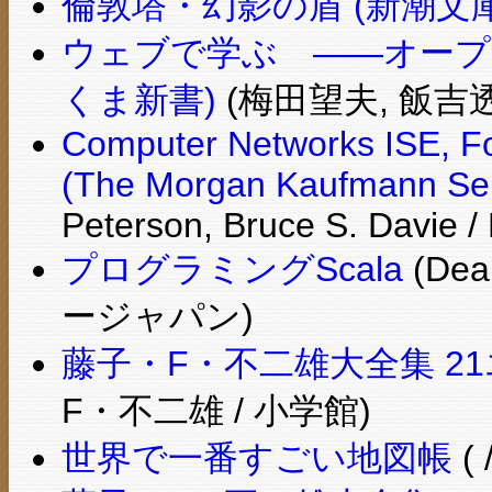
倫敦塔・幻影の盾 (新潮文庫
ウェブで学ぶ ――オープ
くま新書)
(梅田望夫, 飯吉透
Computer Networks ISE, Fo
(The Morgan Kaufmann Seri
Peterson, Bruce S. Davie 
プログラミングScala
(Dea
ージャパン)
藤子・F・不二雄大全集 21
F・不二雄 / 小学館)
世界で一番すごい地図帳
(