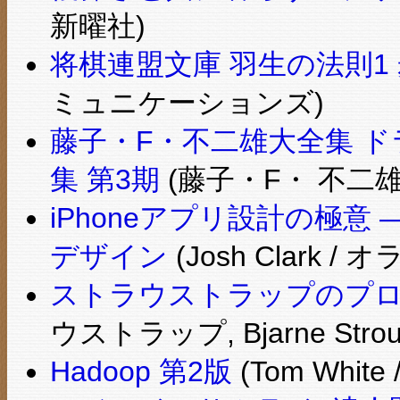
新曜社)
将棋連盟文庫 羽生の法則1
ミュニケーションズ)
藤子・F・不二雄大全集 ドラ
集 第3期
(藤子・F・ 不二雄 
iPhoneアプリ設計の極
デザイン
(Josh Clark 
ストラウストラップのプ
ウストラップ, Bjarne Strou
Hadoop 第2版
(Tom Whi