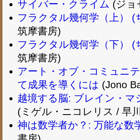
サイバー・クライム
(ジョ
フラクタル幾何学（上） (
筑摩書房)
フラクタル幾何学（下） (
筑摩書房)
アート・オブ・コミュニテ
て成果を導くには
(Jono 
越境する脳: ブレイン・
(ミゲル・ニコレリス / 早
神は数学者か？: 万能な数
書房)