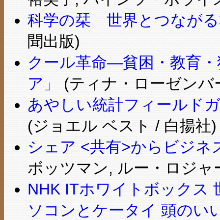
科学の栞 世界とつながる本
聞出版)
クール革命―貧困・教育・
ア」
(ティナ・ローゼンバーグ, 
あやしい統計フィールドガ
(ジョエル ベスト / 白揚社)
シェア <共有>からビジ
ボッツマン, ルー・ロジャー
NHK ITホワイトボック
ソコンとケータイ 頭のい