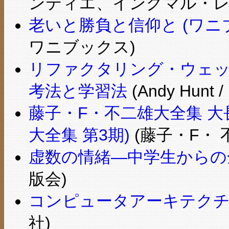
ンティエ、イングマル・レーマ
老いと勝負と信仰と (ワニブ
ワニブックス)
リファクタリング・ウェッ
考法と学習法
(Andy Hun
藤子・F・不二雄大全集 大
大全集 第3期)
(藤子・F・ 不
虚数の情緒―中学生からの
版会)
コンピュータアーキテクチ
社)