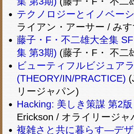
集 第3期)
(藤子・F・ 不二雄
テクノロジーとイノベーシ
ライアン・アーサー / みす
藤子・F・不二雄大全集 SF
集 第3期)
(藤子・F・ 不二雄
ビューティフルビジュア
(THEORY/IN/PRACTICE)
(
リージャパン)
Hacking: 美しき策謀 
Erickson / オライリージャ
複雑さと共に暮らす―デザ