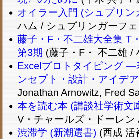
オイラー入門 (シュプリン
ハム / シュプリンガーフ
藤子・F・不二雄大全集 T・
第3期
(藤子・F・ 不二雄 /
Excelプロトタイピング
ンセプト・設計・アイデア
Jonathan Arnowitz, F
本を読む本 (講談社学術文庫
V・チャールズ・ドーレン /
渋滞学 (新潮選書)
(西成 活裕