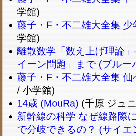
学館)
藤子・F・不二雄大全集 少年S
学館)
離散数学「数え上げ理論」
イーン問題」まで (ブルー
藤子・F・不二雄大全集 仙
/ 小学館)
14歳 (MouRa)
(千原 ジュニ
新幹線の科学 なぜ線路際
で分岐できるの？ (サイエ