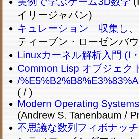
実例で学ぶゲーム3D数学
(
イリージャパン)
キュレーション 収集し、
ティーブン・ローゼンバウム
Linuxカーネル解析入門 (I・
Common Lisp オブジェ
/%E5%B2%B8%E3%83%A
( / )
Modern Operating Systems 
(Andrew S. Tanenbaum / Pre
不思議な数列フィボナッチ