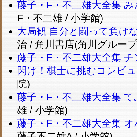
藤子・F・不二雄大全集 
F・不二雄 / 小学館)
大局観 自分と闘って負けない
治 / 角川書店(角川グルー
藤子・F・不二雄大全集 チ
閃け！棋士に挑むコンピュ
院)
藤子・F・不二雄大全集 て
雄 / 小学館)
藤子・F・不二雄大全集 オ
藤子不二雄A / 小学館)