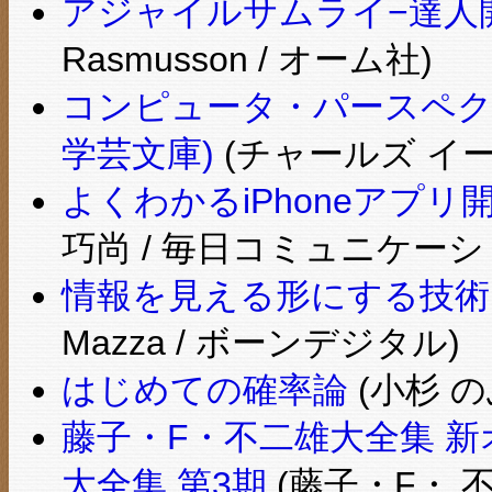
アジャイルサムライ−達人
Rasmusson / オーム社)
コンピュータ・パースペクテ
学芸文庫)
(チャールズ イー
よくわかるiPhoneアプリ開
巧尚 / 毎日コミュニケーシ
情報を見える形にする技術
Mazza / ボーンデジタル)
はじめての確率論
(小杉 の
藤子・F・不二雄大全集 新オ
大全集 第3期
(藤子・F・ 不