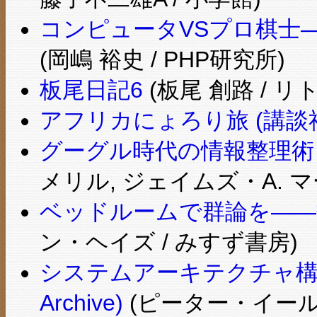
コンピュータVSプロ棋士―
(岡嶋 裕史 / PHP研究所)
板尾日記6
(板尾 創路 / リ
アフリカにょろり旅 (講談
グーグル時代の情報整理術 (
メリル, ジェイムズ・A. マ
ベッドルームで群論を――
ン・ヘイズ / みすず書房)
システムアーキテクチャ構築の実践
Archive)
(ピーター・イール