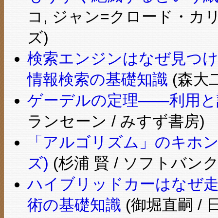
コ, ジャン=クロード・カ
ズ)
検索エンジンはなぜ見つ
情報検索の基礎知識
(森大二
ゲーデルの定理――利用と
ランセーン / みすず書房)
「アルゴリズム」のキホン
ズ)
(杉浦 賢 / ソフトバ
ハイブリッドカーはなぜ走
術の基礎知識
(御堀直嗣 / 