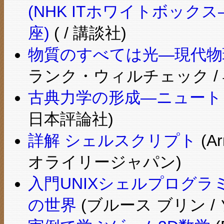
(NHK ITホワイトボッ
座)
( / 講談社)
物質のすべては光―現代物
ランク・ウィルチェック / 
古典力学の形成―ニュート
日本評論社)
詳解 シェルスクリプト
(Ar
オライリージャパン)
入門UNIXシェルプログラ
の世界
(ブルース ブリン 