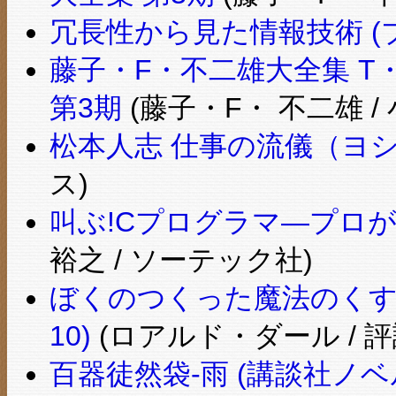
冗長性から見た情報技術 (
藤子・F・不二雄大全集 T・
第3期
(藤子・F・ 不二雄 /
松本人志 仕事の流儀（ヨ
ス)
叫ぶ!Cプログラマ―プロ
裕之 / ソーテック社)
ぼくのつくった魔法のくす
10)
(ロアルド・ダール / 評
百器徒然袋-雨 (講談社ノベ