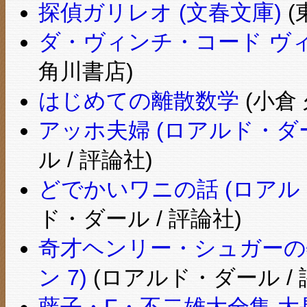
探偵ガリレオ (文春文庫)
(
ダ・ヴィンチ・コード ヴ
角川書店)
はじめての離散数学
(小倉 
アッホ夫婦 (ロアルド・ダ
ル / 評論社)
どでかいワニの話 (ロアル
ド・ダール / 評論社)
奇才ヘンリー・シュガーの
ン 7)
(ロアルド・ダール / 
藤子・F・不二雄大全集 大