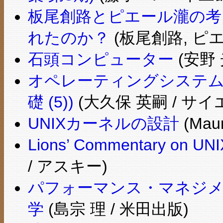
板尾創路とピエール瀧の考
れたのか？
(板尾創路, ピエ
石頭コンピューター
(安野 
オペレーティングシステム
礎 (5))
(大久保 英嗣 / サイ
UNIXカーネルの設計
(Maur
Lions’ Commentary on UNIX
/ アスキー)
パフォーマンス・マネジメ
学
(島宗 理 / 米田出版)