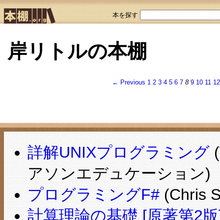
本を探す
岸リトルの本棚
← Previous
1
2
3
4
5
6
7
8
9
10
11
1
詳解UNIXプログラミング
アソンエデュケーション)
プログラミングF#
(Chri
計算理論の基礎 [原著第2版