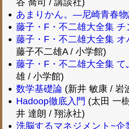
谷 喬司 / 講談社)
あまりかん。―尼崎青春物
藤子・F・不二雄大全集 チ
藤子・F・不二雄大全集 オバ
藤子不二雄A / 小学館)
藤子・F・不二雄大全集 て
雄 / 小学館)
数学基礎論
(新井 敏康 / 岩
Hadoop徹底入門
(太田 一樹
井 達朗 / 翔泳社)
洗脳するマネジメント~企