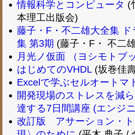
情報科学とコンピュータ
(
本理工出版会)
藤子・F・不二雄大全集 ドラ
集 第3期
(藤子・F・ 不二雄 
月光ノ仮面 （ヨシモトブ
はじめてのVHDL
(坂巻佳壽
Excelで学ぶセルオートマ
開発現場のストレスを減ら
達する7日間講座 (エンジニ
改訂版 アサーション・ト
現〉のために
(平木 典子 /