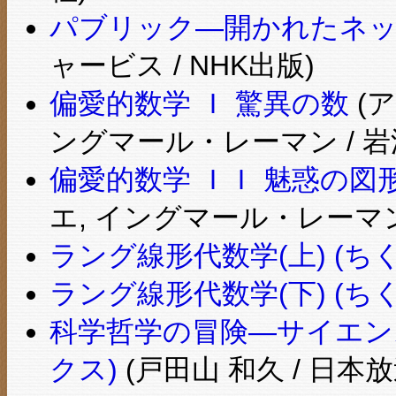
パブリック―開かれたネッ
ャービス / NHK出版)
偏愛的数学 Ｉ 驚異の数
(
ングマール・レーマン / 岩
偏愛的数学 ＩＩ 魅惑の図
エ, イングマール・レーマン
ラング線形代数学(上) (ち
ラング線形代数学(下) (ち
科学哲学の冒険―サイエンス
クス)
(戸田山 和久 / 日本