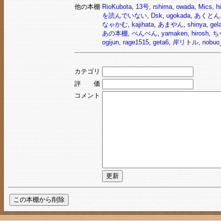
他の本棚
RioKubota
,
13号
,
rshima
,
owada
,
Mics
,
hi
を読んでいない
,
Dsk
,
ugokada
,
あくとん
なゃかむ
,
kajihata
,
あまやん
,
shinya
,
gel
あの本棚
,
ぺんぺん
,
yamaken
,
hirosh
,
ち
ogijun
,
rage1515
,
geta6
,
岸リトル
,
nobuo
カテゴリ
評 価
コメント