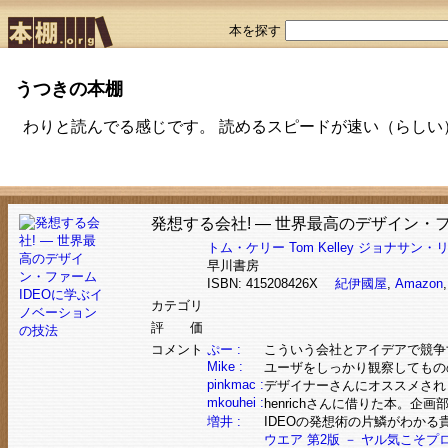
本を探す
うつきの本棚
わりと読んでる感じです。 読めるスピードが速い（らしい
発想する会社! ― 世界最高のデザイン・
トム・ケリー
Tom Kelley
ジョナサン・
早川書房
ISBN: 415208426X
紀伊國屋
,
Amazon
カテゴリ
評 価
コメント
ぷー :
こういう会社とアイデアで競争す
Mike :
ユーザをしっかり観察してもの
pinkmac :
デザイナーさんにオススメされ
mkouhei :
henrichさんに借りた本。
増井 :
IDEOの発想術の片鱗がわかる
ウエア 第2版 － ヤル気こそ