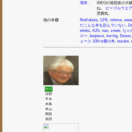
増井 :
IDEOの発想術の片
ね。
ピープルウエア
雰囲気。
他の本棚
RioKubota
,
13号
,
rshima
,
owa
だこんな本を読んでいない
,
D
eitoku
,
KZh
,
nao
,
zowie
,
なゃ
スー
,
leopiece
,
kw+hg
,
Dooon
ェース 100+α冊の本
,
tazuke
,
秋田
河野
平木
木島
米山
岡田
高田