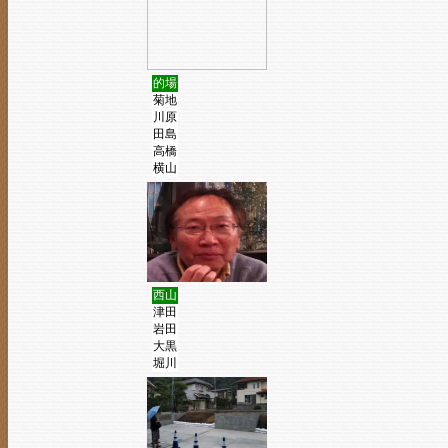
的場
菊地
川原
田島
高橋
横山
西山
津田
岩田
大黒
堀川