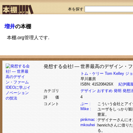
本を探す
増井
の本棚
本棚.org管理人です.
発想する会社! ― 世界最高のデザイン・
トム・ケリー
Tom Kelley
ジョ
早川書房
ISBN: 415208426X
紀伊國
カテゴリ
デザイン
おすすめ
発明
発想
4
評 価
コメント
ぷー :
こういう会社とアイ
Mike :
ユーザをしっかり観
豊富。
pinkmac :
デザイナーさんにオ
mkouhei :
henrichさん
る。