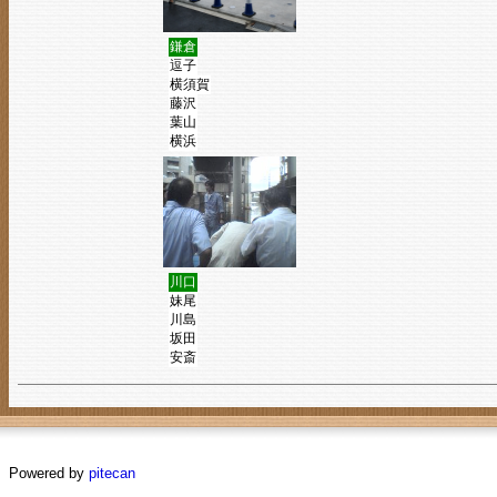
鎌倉
逗子
横須賀
藤沢
葉山
横浜
川口
妹尾
川島
坂田
安斎
Powered by
pitecan