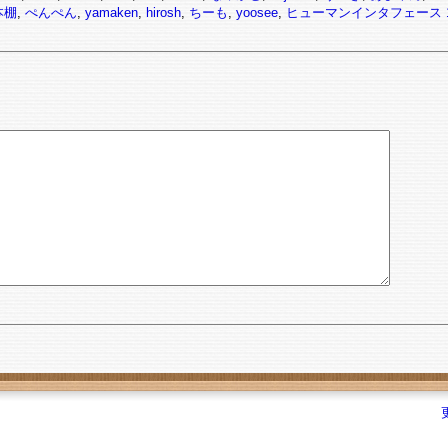
本棚
,
ぺんぺん
,
yamaken
,
hirosh
,
ちーも
,
yoosee
,
ヒューマンインタフェース 1