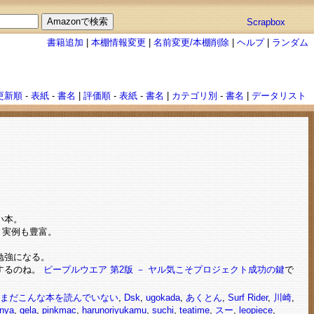
Scrapbox
書籍追加
|
本棚情報変更
|
名前変更/本棚削除
|
ヘルプ
|
ランダム
更新順
-
表紙
-
書名
|
評価順
-
表紙
-
書名
|
カテゴリ別
-
書名
|
データリスト
い本。
。実例も豊富。
勉強になる。
りするのね。
ピープルウエア 第2版 － ヤル気こそプロジェクト成功の鍵
で
imaはまだこんな本を読んでいない
,
Dsk
,
ugokada
,
あくとん
,
Surf Rider
,
川崎
,
inya
,
gela
,
pinkmac
,
harunoriyukamu
,
suchi
,
teatime
,
スー
,
leopiece
,