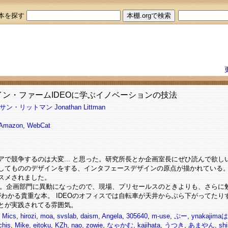
本を探す
イン・ファームIDEOに学ぶイノベーションの技法
サン・リットマン
Jonathan Littman
Amazon
,
WebCat
アで競争するのは大変... と思った。研究所長とか企画室長にぜひ読んで欲し
してもののデザインをする、インタフェースデザインの原点が描かれている
スメされました。
りた本。企画部門に異動になったので、現場、プリセールスのときよりも、さらに
がわかる貴重な本。 IDEOのオフィスでは自転車が天井からぶら下がってた
とが実践されてる雰囲気。
,
Mics
,
hirozi
,
moa
,
svslab
,
daism
,
Angela
,
305640
,
m-use
,
ぷー
,
ynakaj
chis
,
Mike
,
eitoku
,
KZh
,
nao
,
zowie
,
なゃかむ
,
kajihata
,
うつき
,
あまやん
,
sh