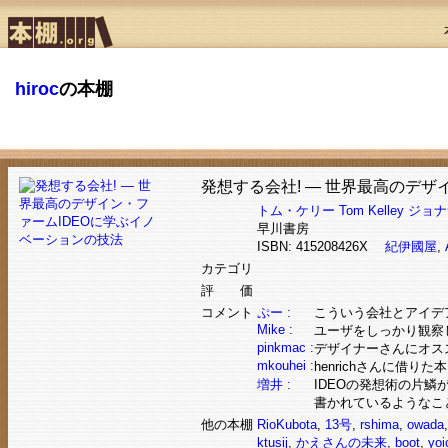
hiroc
の本棚
発想する会社! ― 世界最高のデザ
トム・ケリー
Tom Kelley
ジョナ
早川書房
ISBN: 415208426X
紀伊國屋
,
カテゴリ
評 価
コメント
ぷー :
こういう会社とアイデ
Mike :
ユーザをしっかり観察
pinkmac :
デザイナーさんにオス
mkouhei :
henrichさんに借
増井 :
IDEOの発想術の片鱗
書かれているようなこ
他の本棚
RioKubota
,
13号
,
rshima
,
owada
ktusij
,
かえさんの未来
,
boot
,
yoi