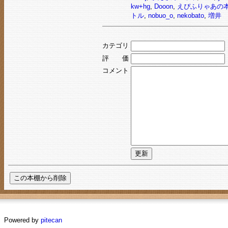
kw+hg
,
Dooon
,
えぴふりゃあの
トル
,
nobuo_o
,
nekobato
,
増井
カテゴリ
評 価
コメント
Powered by
pitecan