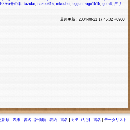
00+α冊の本
,
tazuke
,
nazoo815
,
mkouhei
,
ogijun
,
rage1515
,
geta6
,
岸リ
最終
更新
: 2004-08-21 17:45:32 +0900
更新順
-
表紙
-
書名
|
評価順
-
表紙
-
書名
|
カテゴリ別
-
書名
|
データリスト