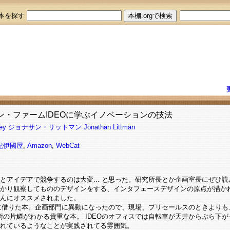
本を探す
イン・ファームIDEOに学ぶイノベーションの技法
ey
ジョナサン・リットマン
Jonathan Littman
紀伊國屋
,
Amazon
,
WebCat
とアイデアで競争するのは大変... と思った。研究所長とか企画室長にぜひ
かり観察してもののデザインをする、インタフェースデザインの原点が描か
んにオススメされました。
hさんに借りた本。企画部門に異動になったので、現場、プリセールスのときより
想術の片鱗がわかる貴重な本。 IDEOのオフィスでは自転車が天井からぶら下
れているようなことが実践されてる雰囲気。