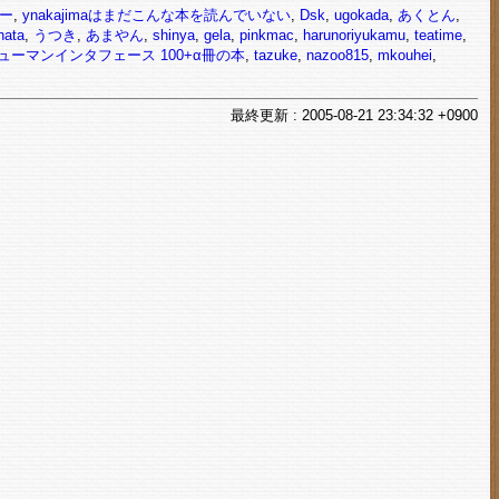
ー
,
ynakajimaはまだこんな本を読んでいない
,
Dsk
,
ugokada
,
あくとん
,
hata
,
うつき
,
あまやん
,
shinya
,
gela
,
pinkmac
,
harunoriyukamu
,
teatime
,
ューマンインタフェース 100+α冊の本
,
tazuke
,
nazoo815
,
mkouhei
,
最終
更新
: 2005-08-21 23:34:32 +0900