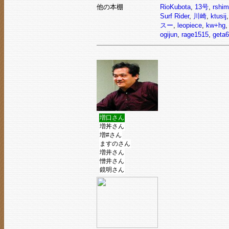
他の本棚
RioKubota
,
13号
,
rshi
Surf Rider
,
川崎
,
ktusij
スー
,
leopiece
,
kw+hg
ogijun
,
rage1515
,
geta6
増口さん
増丼さん
増#さん
ますのさん
増井さん
憎井さん
鏡明さん