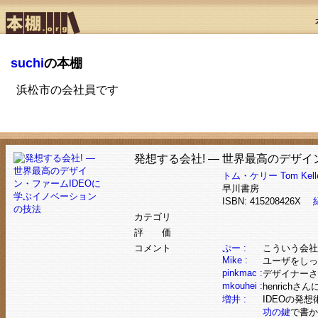
suchi
の本棚
浜松市の会社員です
発想する会社! ― 世界最高のデザ
トム・ケリー
Tom Kell
早川書房
ISBN: 415208426X
カテゴリ
評 価
コメント
ぷー :
こういう会社
Mike :
ユーザをしっ
pinkmac :
デザイナーさ
mkouhei :
henric
増井 :
IDEOの発
功の鍵
で書か