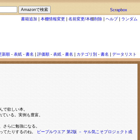
Scrapbox
書籍追加
|
本棚情報変更
|
名前変更/本棚削除
|
ヘルプ
|
ランダム
更新順
-
表紙
-
書名
|
評価順
-
表紙
-
書名
|
カテゴリ別
-
書名
|
データリスト
読んで欲しい本。
れている。実例も豊富。
も、さらに勉強になる。
がってたりするのね。
ピープルウエア 第2版 － ヤル気こそプロジェクト成