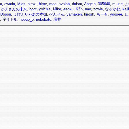
ma
,
owada
,
Mics
,
hirozi
,
hiroc
,
moa
,
svslab
,
daism
,
Angela
,
305640
,
m-use
,
ぷ
,
かえさんの未来
,
boot
,
yoichis
,
Mike
,
eitoku
,
KZh
,
nao
,
zowie
,
なゃかむ
,
kaji
,
Dooon
,
えぴふりゃあの本棚
,
ぺんぺん
,
yamaken
,
hirosh
,
ちーも
,
yoosee
,
ヒ
,
岸リトル
,
nobuo_o
,
nekobato
,
増井