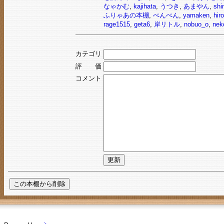
なゃかむ
,
kajihata
,
うつき
,
あまやん
,
shi
ふりゃあの本棚
,
ぺんぺん
,
yamaken
,
hir
rage1515
,
geta6
,
岸リトル
,
nobuo_o
,
nek
カテゴリ
評 価
コメント