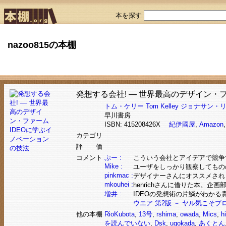
本を探す
nazoo815の本棚
発想する会社! ― 世界最高のデザイン・
トム・ケリー
Tom Kelley
ジョナサン・
早川書房
ISBN: 415208426X
紀伊國屋
,
Amazon
カテゴリ
評 価
コメント
ぷー :
こういう会社とアイデアで競争す
Mike :
ユーザをしっかり観察してもの
pinkmac :
デザイナーさんにオススメされ
mkouhei :
henrichさんに借りた本。
増井 :
IDEOの発想術の片鱗がわかる
ウエア 第2版 － ヤル気こそ
他の本棚
RioKubota
,
13号
,
rshima
,
owada
,
Mics
,
hi
を読んでいない
,
Dsk
,
ugokada
,
あくとん