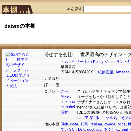
本を探す
daismの本棚
発想する会社! ― 世界最高のデザイン・
トム・ケリー
Tom Kelley
ジョナサン・
早川書房
ISBN: 415208426X
紀伊國屋
,
Amazon
カテゴリ
評 価
コメント
ぷー :
こういう会社とアイデアで競争す
Mike :
ユーザをしっかり観察してもの
pinkmac :
デザイナーさんにオススメされ
mkouhei :
henrichさんに借りた本。
増井 :
IDEOの発想術の片鱗がわかる
ウエア 第2版 － ヤル気こそ
他の本棚
RioKubota
,
13号
,
rshima
,
owada
,
Mics
,
hi
でいない
,
Dsk
,
ugokada
,
あくとん
,
Surf 