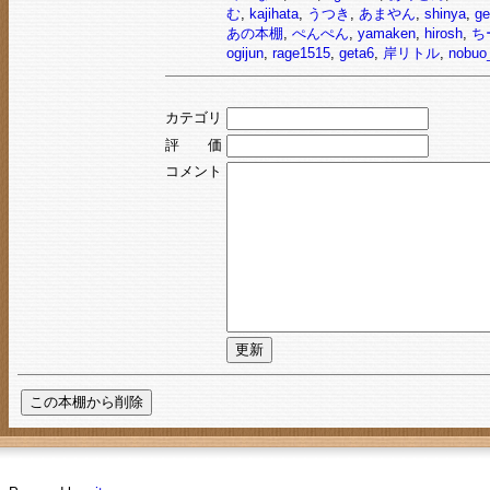
む
,
kajihata
,
うつき
,
あまやん
,
shinya
,
ge
あの本棚
,
ぺんぺん
,
yamaken
,
hirosh
,
ち
ogijun
,
rage1515
,
geta6
,
岸リトル
,
nobuo
カテゴリ
評 価
コメント