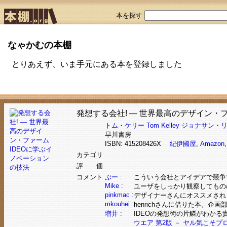
本を探す
なゃかむの本棚
とりあえず、いま手元にある本を登録しました
発想する会社! ― 世界最高のデザイン・
トム・ケリー
Tom Kelley
ジョナサン・
早川書房
ISBN: 415208426X
紀伊國屋
,
Amazon
カテゴリ
評 価
コメント
ぷー :
こういう会社とアイデアで競争す
Mike :
ユーザをしっかり観察してもの
pinkmac :
デザイナーさんにオススメされ
mkouhei :
henrichさんに借りた本。
増井 :
IDEOの発想術の片鱗がわかる
ウエア 第2版 － ヤル気こそ