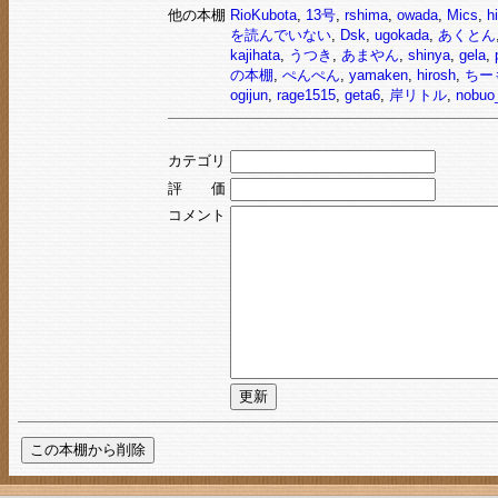
他の本棚
RioKubota
,
13号
,
rshima
,
owada
,
Mics
,
hi
を読んでいない
,
Dsk
,
ugokada
,
あくとん
kajihata
,
うつき
,
あまやん
,
shinya
,
gela
,
の本棚
,
ぺんぺん
,
yamaken
,
hirosh
,
ちー
ogijun
,
rage1515
,
geta6
,
岸リトル
,
nobuo
カテゴリ
評 価
コメント